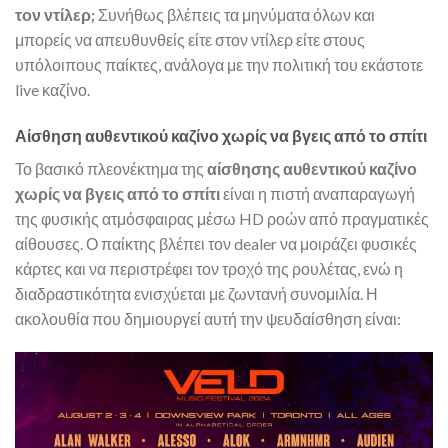
τον ντίλερ;
Συνήθως βλέπεις τα μηνύματα όλων και
μπορείς να απευθυνθείς είτε στον ντίλερ είτε στους
υπόλοιπους παίκτες, ανάλογα με την πολιτική του εκάστοτε
live καζίνο.
Αίσθηση αυθεντικού καζίνο χωρίς να βγεις από το σπίτι
Το βασικό πλεονέκτημα της
αίσθησης αυθεντικού καζίνο
χωρίς να βγεις από το σπίτι
είναι η πιστή αναπαραγωγή
της φυσικής ατμόσφαιρας μέσω HD ροών από πραγματικές
αίθουσες. Ο παίκτης βλέπει τον dealer να μοιράζει φυσικές
κάρτες και να περιστρέφει τον τροχό της ρουλέτας, ενώ η
διαδραστικότητα ενισχύεται με ζωντανή συνομιλία. Η
ακολουθία που δημιουργεί αυτή την ψευδαίσθηση είναι: