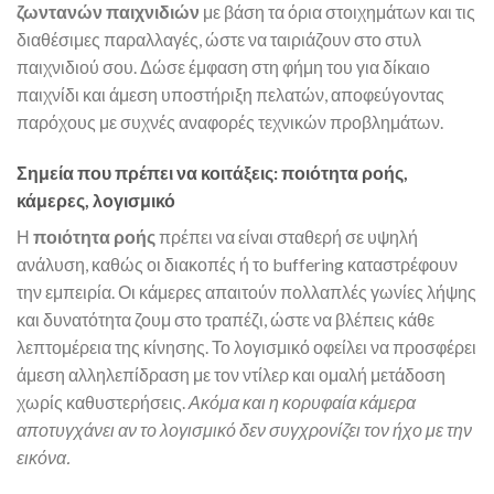
ζωντανών παιχνιδιών
με βάση τα όρια στοιχημάτων και τις
διαθέσιμες παραλλαγές, ώστε να ταιριάζουν στο στυλ
παιχνιδιού σου. Δώσε έμφαση στη φήμη του για δίκαιο
παιχνίδι και άμεση υποστήριξη πελατών, αποφεύγοντας
παρόχους με συχνές αναφορές τεχνικών προβλημάτων.
Σημεία που πρέπει να κοιτάξεις: ποιότητα ροής,
κάμερες, λογισμικό
Η
ποιότητα ροής
πρέπει να είναι σταθερή σε υψηλή
ανάλυση, καθώς οι διακοπές ή το buffering καταστρέφουν
την εμπειρία. Οι κάμερες απαιτούν πολλαπλές γωνίες λήψης
και δυνατότητα ζουμ στο τραπέζι, ώστε να βλέπεις κάθε
λεπτομέρεια της κίνησης. Το λογισμικό οφείλει να προσφέρει
άμεση αλληλεπίδραση με τον ντίλερ και ομαλή μετάδοση
χωρίς καθυστερήσεις.
Ακόμα και η κορυφαία κάμερα
αποτυγχάνει αν το λογισμικό δεν συγχρονίζει τον ήχο με την
εικόνα.