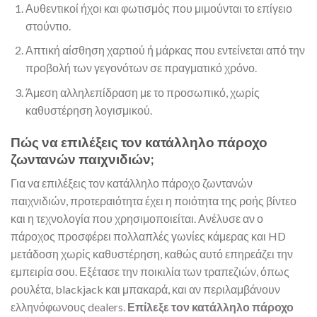
Αυθεντικοί ήχοι και φωτισμός που μιμούνται το επίγειο
στούντιο.
Απτική αίσθηση χαρτιού ή μάρκας που εντείνεται από την
προβολή των γεγονότων σε πραγματικό χρόνο.
Άμεση αλληλεπίδραση με το προσωπικό, χωρίς
καθυστέρηση λογισμικού.
Πώς να επιλέξεις τον κατάλληλο πάροχο
ζωντανών παιχνιδιών;
Για να επιλέξεις τον κατάλληλο πάροχο ζωντανών
παιχνιδιών, προτεραιότητα έχει η ποιότητα της ροής βίντεο
και η τεχνολογία που χρησιμοποιείται. Ανέλυσε αν ο
πάροχος προσφέρει πολλαπλές γωνίες κάμερας και HD
μετάδοση χωρίς καθυστέρηση, καθώς αυτό επηρεάζει την
εμπειρία σου. Εξέτασε την ποικιλία των τραπεζιών, όπως
ρουλέτα, blackjack και μπακαρά, και αν περιλαμβάνουν
ελληνόφωνους dealers.
Επίλεξε τον κατάλληλο πάροχο