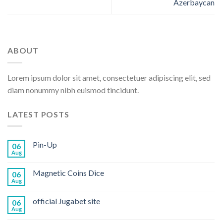
Azerbaycan
ABOUT
Lorem ipsum dolor sit amet, consectetuer adipiscing elit, sed
diam nonummy nibh euismod tincidunt.
LATEST POSTS
Pin-Up
06
Aug
Magnetic Coins Dice
06
Aug
official Jugabet site
06
Aug