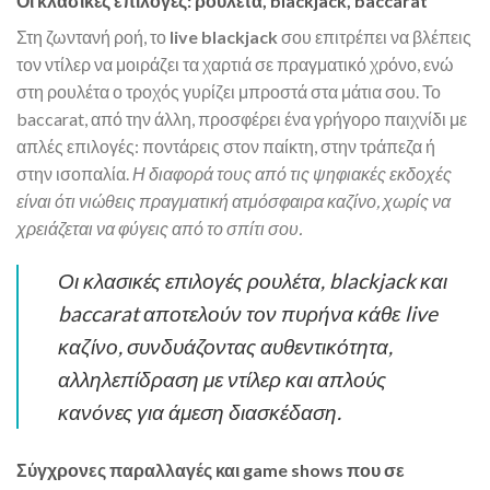
Οι κλασικές επιλογές: ρουλέτα, blackjack, baccarat
Στη ζωντανή ροή, το
live blackjack
σου επιτρέπει να βλέπεις
τον ντίλερ να μοιράζει τα χαρτιά σε πραγματικό χρόνο, ενώ
στη ρουλέτα ο τροχός γυρίζει μπροστά στα μάτια σου. Το
baccarat, από την άλλη, προσφέρει ένα γρήγορο παιχνίδι με
απλές επιλογές: ποντάρεις στον παίκτη, στην τράπεζα ή
στην ισοπαλία.
Η διαφορά τους από τις ψηφιακές εκδοχές
είναι ότι νιώθεις πραγματική ατμόσφαιρα καζίνο, χωρίς να
χρειάζεται να φύγεις από το σπίτι σου.
Οι κλασικές επιλογές ρουλέτα, blackjack και
baccarat αποτελούν τον πυρήνα κάθε live
καζίνο, συνδυάζοντας αυθεντικότητα,
αλληλεπίδραση με ντίλερ και απλούς
κανόνες για άμεση διασκέδαση.
Σύγχρονες παραλλαγές και game shows που σε