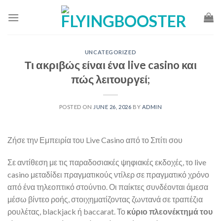
Skip
to
content
UNCATEGORIZED
Τι ακριβώς είναι ένα live casino και
πώς λειτουργεί;
POSTED ON
JUNE 26, 2026
BY
ADMIN
Ζήσε την Εμπειρία του Live Casino από το Σπίτι σου
Σε αντίθεση με τις παραδοσιακές ψηφιακές εκδοχές, το live
casino μεταδίδει πραγματικούς ντίλερ σε πραγματικό χρόνο
από ένα τηλεοπτικό στούντιο. Οι παίκτες συνδέονται άμεσα
μέσω βίντεο ροής, στοιχηματίζοντας ζωντανά σε τραπέζια
ρουλέτας, blackjack ή baccarat. Το
κύριο πλεονέκτημά του