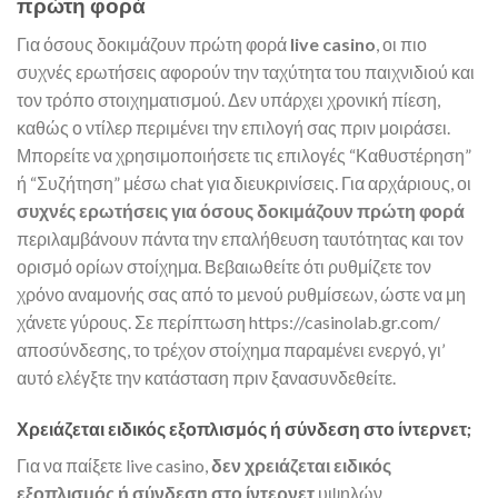
πρώτη φορά
Για όσους δοκιμάζουν πρώτη φορά
live casino
, οι πιο
συχνές ερωτήσεις αφορούν την ταχύτητα του παιχνιδιού και
τον τρόπο στοιχηματισμού. Δεν υπάρχει χρονική πίεση,
καθώς ο ντίλερ περιμένει την επιλογή σας πριν μοιράσει.
Μπορείτε να χρησιμοποιήσετε τις επιλογές “Καθυστέρηση”
ή “Συζήτηση” μέσω chat για διευκρινίσεις. Για αρχάριους, οι
συχνές ερωτήσεις για όσους δοκιμάζουν πρώτη φορά
περιλαμβάνουν πάντα την επαλήθευση ταυτότητας και τον
ορισμό ορίων στοίχημα. Βεβαιωθείτε ότι ρυθμίζετε τον
χρόνο αναμονής σας από το μενού ρυθμίσεων, ώστε να μη
χάνετε γύρους. Σε περίπτωση https://casinolab.gr.com/
αποσύνδεσης, το τρέχον στοίχημα παραμένει ενεργό, γι’
αυτό ελέγξτε την κατάσταση πριν ξανασυνδεθείτε.
Χρειάζεται ειδικός εξοπλισμός ή σύνδεση στο ίντερνετ;
Για να παίξετε live casino,
δεν χρειάζεται ειδικός
εξοπλισμός ή σύνδεση στο ίντερνετ
υψηλών