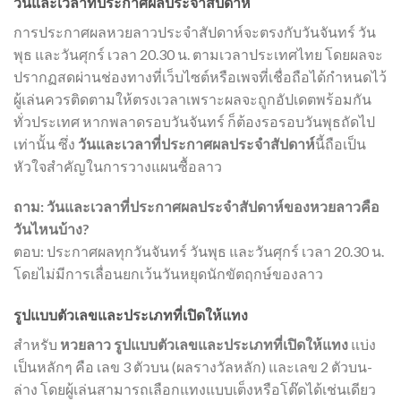
วันและเวลาที่ประกาศผลประจำสัปดาห์
การประกาศผลหวยลาวประจำสัปดาห์จะตรงกับวันจันทร์ วัน
พุธ และวันศุกร์ เวลา 20.30 น. ตามเวลาประเทศไทย โดยผลจะ
ปรากฏสดผ่านช่องทางที่เว็บไซต์หรือเพจที่เชื่อถือได้กำหนดไว้
ผู้เล่นควรติดตามให้ตรงเวลาเพราะผลจะถูกอัปเดตพร้อมกัน
ทั่วประเทศ หากพลาดรอบวันจันทร์ ก็ต้องรอรอบวันพุธถัดไป
เท่านั้น ซึ่ง
วันและเวลาที่ประกาศผลประจำสัปดาห์
นี้ถือเป็น
หัวใจสำคัญในการวางแผนซื้อลาว
ถาม: วันและเวลาที่ประกาศผลประจำสัปดาห์ของหวยลาวคือ
วันไหนบ้าง?
ตอบ: ประกาศผลทุกวันจันทร์ วันพุธ และวันศุกร์ เวลา 20.30 น.
โดยไม่มีการเลื่อนยกเว้นวันหยุดนักขัตฤกษ์ของลาว
รูปแบบตัวเลขและประเภทที่เปิดให้แทง
สำหรับ
หวยลาว รูปแบบตัวเลขและประเภทที่เปิดให้แทง
แบ่ง
เป็นหลักๆ คือ เลข 3 ตัวบน (ผลรางวัลหลัก) และเลข 2 ตัวบน-
ล่าง โดยผู้เล่นสามารถเลือกแทงแบบเต็งหรือโต๊ดได้เช่นเดียว