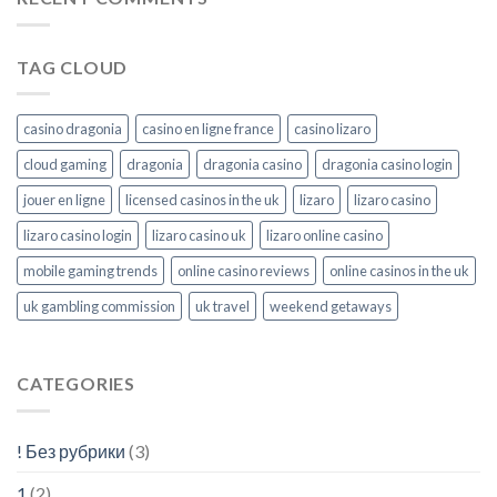
TAG CLOUD
casino dragonia
casino en ligne france
casino lizaro
cloud gaming
dragonia
dragonia casino
dragonia casino login
jouer en ligne
licensed casinos in the uk
lizaro
lizaro casino
lizaro casino login
lizaro casino uk
lizaro online casino
mobile gaming trends
online casino reviews
online casinos in the uk
uk gambling commission
uk travel
weekend getaways
CATEGORIES
! Без рубрики
(3)
1
(2)