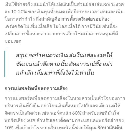
เงินใช้จ่ายจริง แนะนำให้แบ่งเงินเป็นส่วนย่อย เล่นเฉพาะงวด
ละ 10-20% ของเงินทุนทั้งหมด เพื่อยืดระยะเวลาเล่นและเพิ่ม
โอกาสทำกำไร สิ่งสำคัญคือ
การตั้งวงเงินต่อรอบ
ต้อง
เคร่งครัด ไม่เพิ่มเมื่อเสีย ไม่โลภเมื่อได้ การมีวินัยเช่นนี้จะ
เปลี่ยนการซื้อหวยลาวจากการเสี่ยงโชคเป็นการลงทุนที่มี
ขอบเขต
สรุป: จงกำหนดวงเงินเล่นในแต่ละงวดให้
ชัดเจนแล้วยึดตามนั้น ตัดอารมณ์ทิ้ง อย่า
ถลำลึก เสี่ยงเท่าที่ตั้งใจไว้เท่านั้น
การแบ่งพอร์ตเพื่อลดความเสี่ยง
การแบ่งพอร์ตเพื่อลดความเสี่ยงในหวยลาวเป็นหัวใจของการ
บริหารเงินที่ยั่งยืน อย่าโยนเงินทั้งหมดไปกับเลขเดียว แต่ให้
จัดสรรเป็นสัดส่วน เช่น พอร์ตหลัก 60% สำหรับเลขที่มั่นใจ
พอร์ตเสี่ยง 30% สำหรับเลขเด็ดตามกระแส และพอร์ตสำรอง
10% เพื่อเก็งกำไรระยะสั้น เทคนิคนี้ช่วยให้คุณ
รักษาเงินต้น