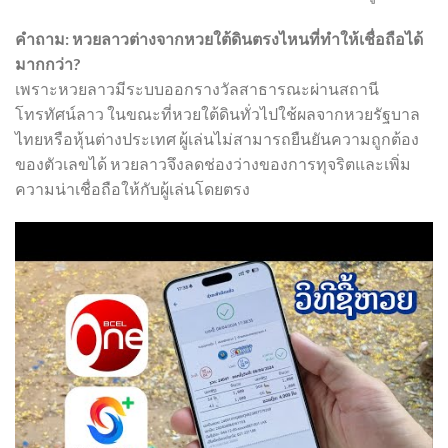
คำถาม: หวยลาวต่างจากหวยใต้ดินตรงไหนที่ทำให้เชื่อถือได้
มากกว่า?
เพราะหวยลาวมีระบบออกรางวัลสาธารณะผ่านสถานี
โทรทัศน์ลาว ในขณะที่หวยใต้ดินทั่วไปใช้ผลจากหวยรัฐบาล
ไทยหรือหุ้นต่างประเทศ ผู้เล่นไม่สามารถยืนยันความถูกต้อง
ของตัวเลขได้ หวยลาวจึงลดช่องว่างของการทุจริตและเพิ่ม
ความน่าเชื่อถือให้กับผู้เล่นโดยตรง