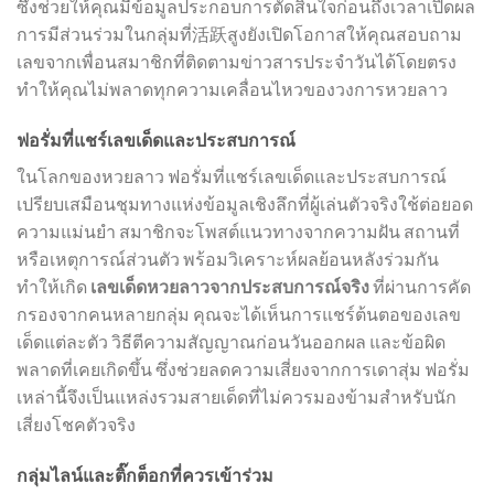
ซึ่งช่วยให้คุณมีข้อมูลประกอบการตัดสินใจก่อนถึงเวลาเปิดผล
การมีส่วนร่วมในกลุ่มที่活跃สูงยังเปิดโอกาสให้คุณสอบถาม
เลขจากเพื่อนสมาชิกที่ติดตามข่าวสารประจำวันได้โดยตรง
ทำให้คุณไม่พลาดทุกความเคลื่อนไหวของวงการหวยลาว
ฟอรั่มที่แชร์เลขเด็ดและประสบการณ์
ในโลกของหวยลาว ฟอรั่มที่แชร์เลขเด็ดและประสบการณ์
เปรียบเสมือนชุมทางแห่งข้อมูลเชิงลึกที่ผู้เล่นตัวจริงใช้ต่อยอด
ความแม่นยำ สมาชิกจะโพสต์แนวทางจากความฝัน สถานที่
หรือเหตุการณ์ส่วนตัว พร้อมวิเคราะห์ผลย้อนหลังร่วมกัน
ทำให้เกิด
เลขเด็ดหวยลาวจากประสบการณ์จริง
ที่ผ่านการคัด
กรองจากคนหลายกลุ่ม คุณจะได้เห็นการแชร์ต้นตอของเลข
เด็ดแต่ละตัว วิธีตีความสัญญาณก่อนวันออกผล และข้อผิด
พลาดที่เคยเกิดขึ้น ซึ่งช่วยลดความเสี่ยงจากการเดาสุ่ม ฟอรั่ม
เหล่านี้จึงเป็นแหล่งรวมสายเด็ดที่ไม่ควรมองข้ามสำหรับนัก
เสี่ยงโชคตัวจริง
กลุ่มไลน์และติ๊กต็อกที่ควรเข้าร่วม