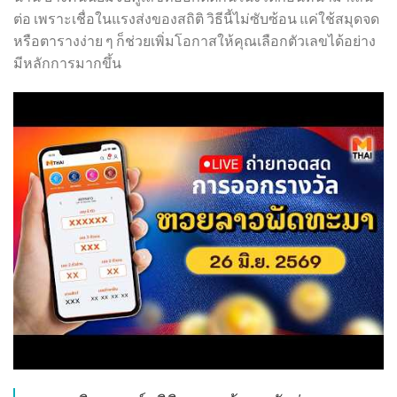
ต่อ เพราะเชื่อในแรงส่งของสถิติ วิธีนี้ไม่ซับซ้อน แค่ใช้สมุดจด
หรือตารางง่าย ๆ ก็ช่วยเพิ่มโอกาสให้คุณเลือกตัวเลขได้อย่าง
มีหลักการมากขึ้น