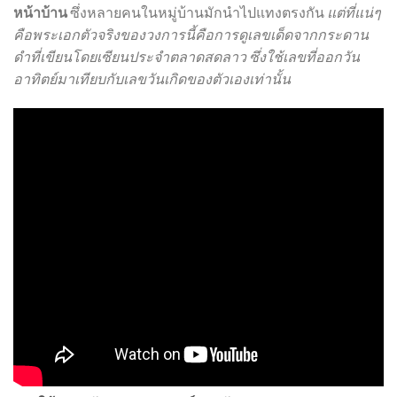
หน้าบ้าน
ซึ่งหลายคนในหมู่บ้านมักนำไปแทงตรงกัน
แต่ที่แน่ๆ
คือพระเอกตัวจริงของวงการนี้คือการดูเลขเด็ดจากกระดาน
ดำที่เขียนโดยเซียนประจำตลาดสดลาว ซึ่งใช้เลขที่ออกวัน
อาทิตย์มาเทียบกับเลขวันเกิดของตัวเองเท่านั้น