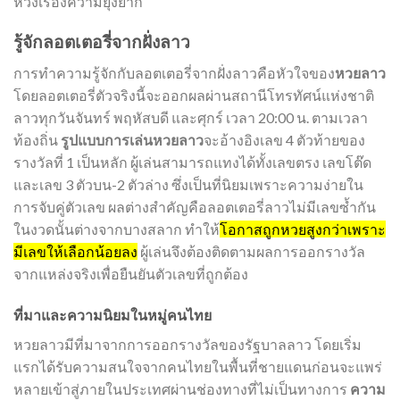
ห่วงเรื่องความยุ่งยาก
รู้จักลอตเตอรี่จากฝั่งลาว
การทำความรู้จักกับลอตเตอรี่จากฝั่งลาวคือหัวใจของ
หวยลาว
โดยลอตเตอรี่ตัวจริงนี้จะออกผลผ่านสถานีโทรทัศน์แห่งชาติ
ลาวทุกวันจันทร์ พฤหัสบดี และศุกร์ เวลา 20:00 น. ตามเวลา
ท้องถิ่น
รูปแบบการเล่นหวยลาว
จะอ้างอิงเลข 4 ตัวท้ายของ
รางวัลที่ 1 เป็นหลัก ผู้เล่นสามารถแทงได้ทั้งเลขตรง เลขโต๊ด
และเลข 3 ตัวบน-2 ตัวล่าง ซึ่งเป็นที่นิยมเพราะความง่ายใน
การจับคู่ตัวเลข ผลต่างสำคัญคือลอตเตอรี่ลาวไม่มีเลขซ้ำกัน
ในงวดนั้นต่างจากบางสลาก ทำให้
โอกาสถูกหวยสูงกว่าเพราะ
มีเลขให้เลือกน้อยลง
ผู้เล่นจึงต้องติดตามผลการออกรางวัล
จากแหล่งจริงเพื่อยืนยันตัวเลขที่ถูกต้อง
ที่มาและความนิยมในหมู่คนไทย
หวยลาวมีที่มาจากการออกรางวัลของรัฐบาลลาว โดยเริ่ม
แรกได้รับความสนใจจากคนไทยในพื้นที่ชายแดนก่อนจะแพร่
หลายเข้าสู่ภายในประเทศผ่านช่องทางที่ไม่เป็นทางการ
ความ