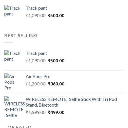
was:
is:
Track pant
₹1,200.00.
₹360.00.
Original
Current
₹
1,090.00
₹
500.00
price
price
was:
is:
₹1,090.00.
₹500.00.
BEST SELLING
Track pant
Original
Current
₹
1,090.00
₹
500.00
price
price
was:
is:
Air Pods Pro
₹1,090.00.
₹500.00.
Original
Current
₹
1,200.00
₹
360.00
price
price
was:
is:
WIRELESS REMOTE , Selfie Stick With Tri Pod
₹1,200.00.
₹360.00.
Stand, Bluetooth
Original
Current
₹
1,599.00
₹
499.00
price
price
was:
is:
TOP RATED