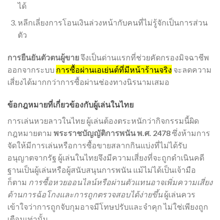
ได้
หลีกเลี่ยงการโอนเงินล่วงหน้ากับคนที่ไม่รู้จักเป็นการส่วน
ตัว
การยืนยันตัวตนผู้ขาย
จึงเป็นด่านแรกที่ช่วยคัดกรองมิจฉาชีพ
ออกจากระบบ
การซื้อผ่านเอเย่นต์ที่มีหน้าร้านจริง
จะลดความ
เสี่ยงได้มากกว่าการซื้อผ่านช่องทางนิรนามเสมอ
ข้อกฎหมายที่เกี่ยวข้องกับผู้เล่นในไทย
การเล่นหวยลาวในไทย ผู้เล่นต้องตระหนักว่ากิจกรรมนี้ผิด
กฎหมายตาม
พระราชบัญญัติการพนัน พ.ศ. 2478
ซึ่งห้ามการ
จัดให้มีการเล่นหรือการซื้อขายสลากกินแบ่งที่ไม่ได้รับ
อนุญาตจากรัฐ ผู้เล่นในไทยจึงมีความเสี่ยงที่จะถูกดำเนินคดี
ฐานเป็นผู้เล่นหรือผู้สนับสนุนการพนัน แม้ไม่ได้เป็นเจ้ามือ
ก็ตาม
การซื้อหวยออนไลน์หรือผ่านตัวแทนอาจเพิ่มความเสี่ยง
ด้านการฉ้อโกงและการถูกตรวจสอบได้ง่ายขึ้น
ผู้เล่นควร
เข้าใจว่าการถูกจับกุมอาจมีโทษปรับและจำคุก ไม่ใช่เพียงถูก
เตือนเท่านั้น