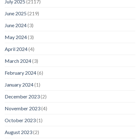
July 2025
(2117)
June 2025
(219)
June 2024
(3)
May 2024
(3)
April 2024
(4)
March 2024
(3)
February 2024
(6)
January 2024
(1)
December 2023
(2)
November 2023
(4)
October 2023
(1)
August 2023
(2)