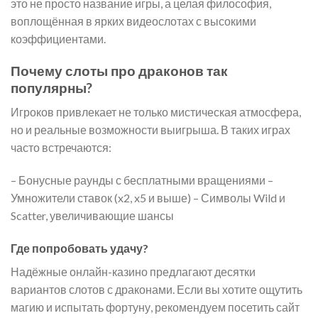
это не просто название игры, а целая философия,
воплощённая в ярких видеослотах с высокими
коэффициентами.
Почему слоты про драконов так
популярны?
Игроков привлекает не только мистическая атмосфера,
но и реальные возможности выигрыша. В таких играх
часто встречаются:
– Бонусные раунды с бесплатными вращениями –
Умножители ставок (x2, x5 и выше) – Символы Wild и
Scatter, увеличивающие шансы
Где попробовать удачу?
Надёжные онлайн-казино предлагают десятки
вариантов слотов с драконами. Если вы хотите ощутить
магию и испытать фортуну, рекомендуем посетить сайт