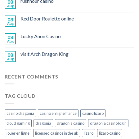
rushhour casino
08
Aug
Red Door Roulette online
08
Aug
Lucky Anon Casino
08
Aug
visit Arch Dragon King
08
Aug
RECENT COMMENTS
TAG CLOUD
casino dragonia
casino en ligne france
casino lizaro
cloud gaming
dragonia
dragonia casino
dragonia casino login
jouer en ligne
licensed casinos in the uk
lizaro
lizaro casino