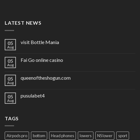
LATEST NEWS
visit Bottle Mania
05
Aug
Fai Go online casino
05
Aug
queenoftheshogun.com
05
Aug
pusulabet4
05
Aug
TAGS
Airpods pro
bottom
Head phones
lowers
NS lower
sport