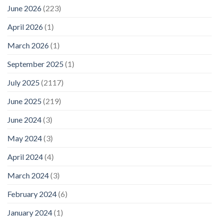
June 2026
(223)
April 2026
(1)
March 2026
(1)
September 2025
(1)
July 2025
(2117)
June 2025
(219)
June 2024
(3)
May 2024
(3)
April 2024
(4)
March 2024
(3)
February 2024
(6)
January 2024
(1)