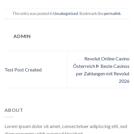
This entry was posted in
Uncategorized
. Bookmark the
permalink
.
ADMIN
Revolut Online Casino
Österreich ᐈ Beste Casinos
Test Post Created
per Zahlungen mit Revolut
2026
ABOUT
Lorem ipsum dolor sit amet, consectetuer adipiscing elit, sed
diam nonummy nibh euismod tincidunt.