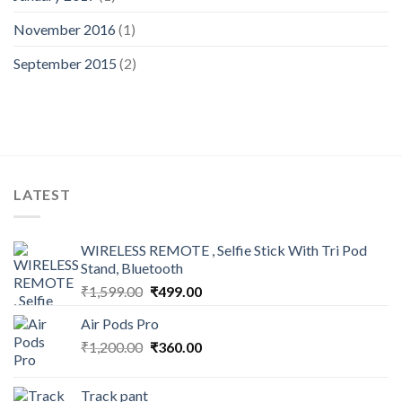
November 2016
(1)
September 2015
(2)
LATEST
WIRELESS REMOTE , Selfie Stick With Tri Pod
Stand, Bluetooth
Original
Current
₹
1,599.00
₹
499.00
price
price
Air Pods Pro
was:
is:
Original
Current
₹
1,200.00
₹1,599.00.
₹
360.00
₹499.00.
price
price
was:
is:
Track pant