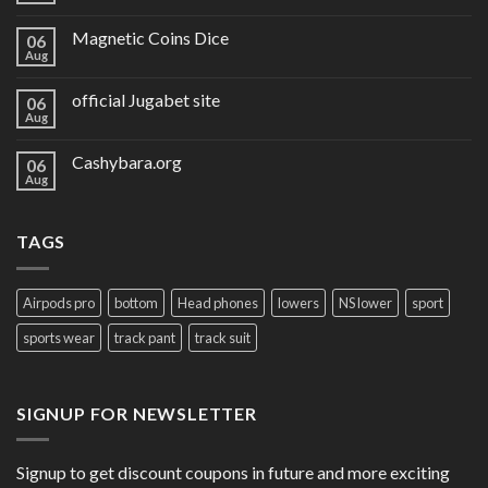
Magnetic Coins Dice
06
Aug
official Jugabet site
06
Aug
Cashybara.org
06
Aug
TAGS
Airpods pro
bottom
Head phones
lowers
NS lower
sport
sports wear
track pant
track suit
SIGNUP FOR NEWSLETTER
Signup to get discount coupons in future and more exciting