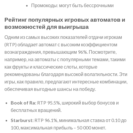
Промокоды: могут быть бессрочными
Рейтинг популярных игровых автоматов и
возможностей для выигрыша
Одним из самых высоких показателей отдачи игрокам
(RTP) обладает автомат с высоким коэффициентом
вознаграждения, превышающим 96%. Посмотрите,
например, на автоматы с популярными темами, такими
как фрукты и классические слоты, которые
рекомендованы благодаря высокой волатильности. Эти
игры, как правило, предлагают интересные комбинации,
обеспечивая выгодные шансы на победу.
Book of Ra:
RTP 95.5%, широкий выбор бонусов и
бесплатных вращений.
Starburst:
RTP 96.1%, минимальная ставка от 0.10 до
100, максимальная прибыль – 50 000 монет.