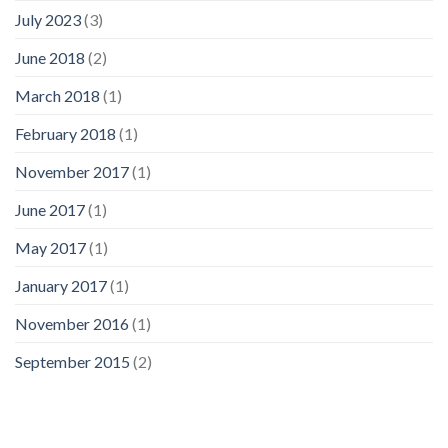
July 2023
(3)
June 2018
(2)
March 2018
(1)
February 2018
(1)
November 2017
(1)
June 2017
(1)
May 2017
(1)
January 2017
(1)
November 2016
(1)
September 2015
(2)