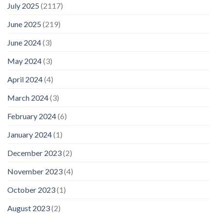
July 2025
(2117)
June 2025
(219)
June 2024
(3)
May 2024
(3)
April 2024
(4)
March 2024
(3)
February 2024
(6)
January 2024
(1)
December 2023
(2)
November 2023
(4)
October 2023
(1)
August 2023
(2)