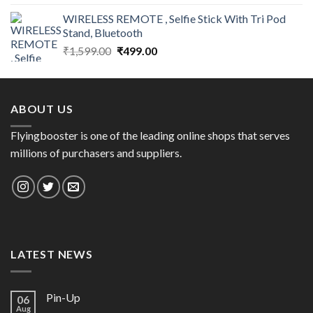
was:
is:
WIRELESS REMOTE , Selfie Stick With Tri Pod
₹1,200.00.
₹360.00.
Stand, Bluetooth
Original
Current
₹
1,599.00
₹
499.00
price
price
was:
is:
₹1,599.00.
₹499.00.
ABOUT US
Flyingbooster is one of the leading online shops that serves
millions of purchasers and suppliers.
LATEST NEWS
Pin-Up
06
Aug