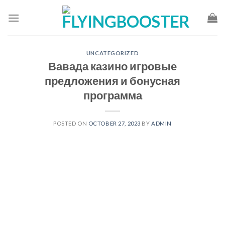
Skip
to
content
UNCATEGORIZED
Вавада казино игровые
предложения и бонусная
программа
POSTED ON
OCTOBER 27, 2023
BY
ADMIN