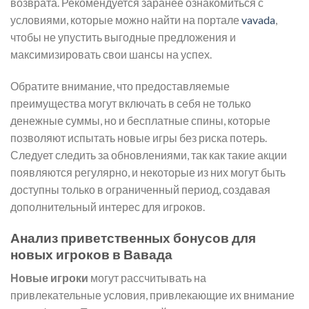
возврата. Рекомендуется заранее ознакомиться с
условиями, которые можно найти на портале
vavada
,
чтобы не упустить выгодные предложения и
максимизировать свои шансы на успех.
Обратите внимание, что предоставляемые
преимущества могут включать в себя не только
денежные суммы, но и бесплатные спины, которые
позволяют испытать новые игры без риска потерь.
Следует следить за обновлениями, так как такие акции
появляются регулярно, и некоторые из них могут быть
доступны только в ограниченный период, создавая
дополнительный интерес для игроков.
Анализ приветственных бонусов для
новых игроков в Вавада
Новые игроки
могут рассчитывать на
привлекательные условия, привлекающие их внимание