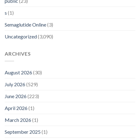
public
(23)
s
(1)
Semaglutide Online
(3)
Uncategorized
(3,090)
ARCHIVES
August 2026
(30)
July 2026
(529)
June 2026
(223)
April 2026
(1)
March 2026
(1)
September 2025
(1)