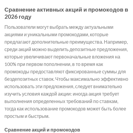
Сравнение активных акций и промокодов в
2026 году
Пользователи могут выбрать между актуальными
акциями и уникальными промокодами, которые
предлагают дополнительные преимущества. Например,
среди акций можно выделить депозитные предложения,
которые увеличивают первоначальные вложения на
100% при первом пополнении, в то время как
промокоды предоставляют фиксированные суммы для
бездепозитных ставок. Чтобы максимально эффективно
использовать эти предложения, следует внимательно
изучить условия каждой акции: иногда акция требует
выполнения определенных требований по ставкам,
тогда как использование промокодов может быть более
простым и быстрым.
Сравнение акций и промокодов