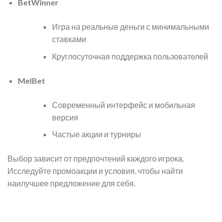
BetWinner
Игра на реальные деньги с минимальными
ставками
Круглосуточная поддержка пользователей
MelBet
Современный интерфейс и мобильная
версия
Частые акции и турниры
Выбор зависит от предпочтений каждого игрока.
Исследуйте промоакции и условия, чтобы найти
наилучшее предложение для себя.