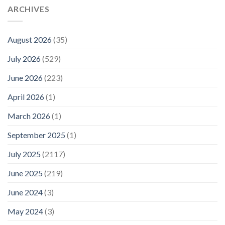
ARCHIVES
August 2026
(35)
July 2026
(529)
June 2026
(223)
April 2026
(1)
March 2026
(1)
September 2025
(1)
July 2025
(2117)
June 2025
(219)
June 2024
(3)
May 2024
(3)