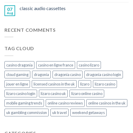
classic audio cassettes
07
Aug
RECENT COMMENTS
TAG CLOUD
casino dragonia
casino en ligne france
casino lizaro
cloud gaming
dragonia
dragonia casino
dragonia casino login
jouer en ligne
licensed casinos in the uk
lizaro
lizaro casino
lizaro casino login
lizaro casino uk
lizaro online casino
mobile gaming trends
online casino reviews
online casinos in the uk
uk gambling commission
uk travel
weekend getaways