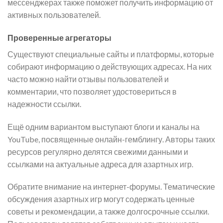
мессенджерах также поможет получить информацию от
активных пользователей.
Проверенные агрегаторы
Существуют специальные сайты и платформы, которые
собирают информацию о действующих адресах. На них
часто можно найти отзывы пользователей и
комментарии, что позволяет удостовериться в
надежности ссылки.
Ещё одним вариантом выступают блоги и каналы на
YouTube, посвященные онлайн-гемблингу. Авторы таких
ресурсов регулярно делятся свежими данными и
ссылками на актуальные адреса для азартных игр.
Обратите внимание на интернет-форумы. Тематические
обсуждения азартных игр могут содержать ценные
советы и рекомендации, а также долгосрочные ссылки.