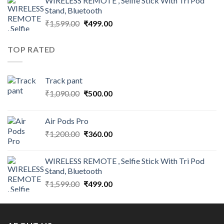
WIRELESS REMOTE , Selfie Stick With Tri Pod
₹1,200.00.
₹360.00.
Stand, Bluetooth
Original
Current
₹
1,599.00
₹
499.00
price
price
was:
is:
TOP RATED
₹1,599.00.
₹499.00.
Track pant
Original
Current
₹
1,090.00
₹
500.00
price
price
was:
is:
Air Pods Pro
₹1,090.00.
₹500.00.
Original
Current
₹
1,200.00
₹
360.00
price
price
was:
is:
WIRELESS REMOTE , Selfie Stick With Tri Pod
₹1,200.00.
₹360.00.
Stand, Bluetooth
Original
Current
₹
1,599.00
₹
499.00
price
price
was:
is:
₹1,599.00.
₹499.00.