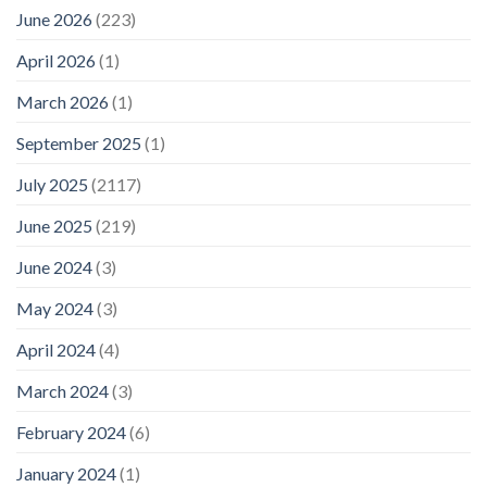
June 2026
(223)
April 2026
(1)
March 2026
(1)
September 2025
(1)
July 2025
(2117)
June 2025
(219)
June 2024
(3)
May 2024
(3)
April 2024
(4)
March 2024
(3)
February 2024
(6)
January 2024
(1)