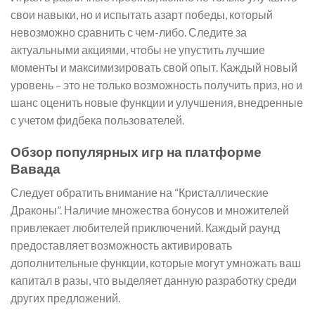
свои навыки, но и испытать азарт победы, который
невозможно сравнить с чем-либо. Следите за
актуальными акциями, чтобы не упустить лучшие
моменты и максимизировать свой опыт. Каждый новый
уровень – это не только возможность получить приз, но и
шанс оценить новые функции и улучшения, внедренные
с учетом фидбека пользователей.
Обзор популярных игр на платформе
Вавада
Следует обратить внимание на “Кристаллические
Драконы”. Наличие множества бонусов и множителей
привлекает любителей приключений. Каждый раунд
предоставляет возможность активировать
дополнительные функции, которые могут умножать ваш
капитал в разы, что выделяет данную разработку среди
других предложений.