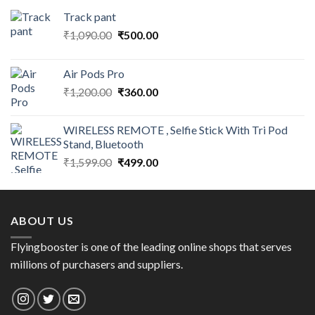
Track pant
Original
Current
₹
1,090.00
₹
500.00
price
price
was:
is:
Air Pods Pro
₹1,090.00.
₹500.00.
Original
Current
₹
1,200.00
₹
360.00
price
price
was:
is:
WIRELESS REMOTE , Selfie Stick With Tri Pod
₹1,200.00.
₹360.00.
Stand, Bluetooth
Original
Current
₹
1,599.00
₹
499.00
price
price
was:
is:
₹1,599.00.
₹499.00.
ABOUT US
Flyingbooster is one of the leading online shops that serves
millions of purchasers and suppliers.