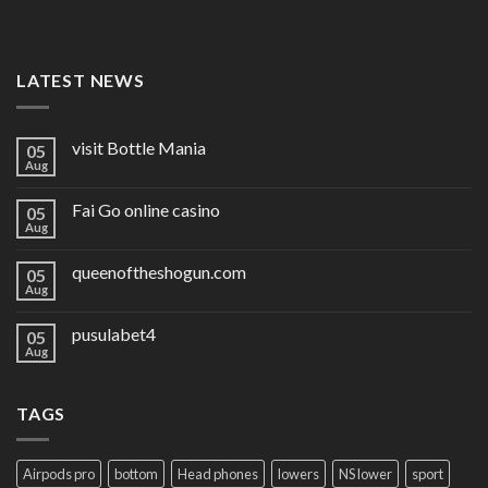
LATEST NEWS
visit Bottle Mania
05
Aug
Fai Go online casino
05
Aug
queenoftheshogun.com
05
Aug
pusulabet4
05
Aug
TAGS
Airpods pro
bottom
Head phones
lowers
NS lower
sport