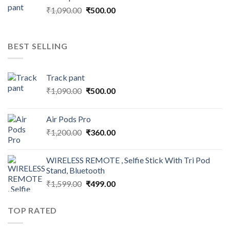
₹1,200.00.
₹360.00.
Original
Current
₹
1,090.00
₹
500.00
price
price
was:
is:
₹1,090.00.
₹500.00.
BEST SELLING
Track pant
Original
Current
₹
1,090.00
₹
500.00
price
price
was:
is:
Air Pods Pro
₹1,090.00.
₹500.00.
Original
Current
₹
1,200.00
₹
360.00
price
price
was:
is:
WIRELESS REMOTE , Selfie Stick With Tri Pod
₹1,200.00.
₹360.00.
Stand, Bluetooth
Original
Current
₹
1,599.00
₹
499.00
price
price
was:
is:
TOP RATED
₹1,599.00.
₹499.00.