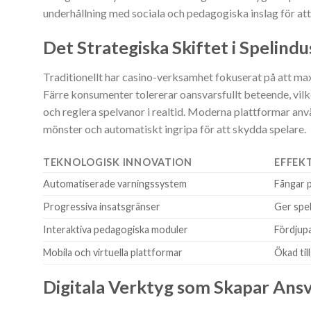
underhållning med sociala och pedagogiska inslag för att 
Det Strategiska Skiftet i Spelindu
Traditionellt har casino-verksamhet fokuserat på att max
Färre konsumenter tolererar oansvarsfullt beteende, vilke
och reglera spelvanor i realtid. Moderna plattformar använd
mönster och automatiskt ingripa för att skydda spelare.
TEKNOLOGISK INNOVATION
EFFEK
Automatiserade varningssystem
Fångar p
Progressiva insatsgränser
Ger spel
Interaktiva pedagogiska moduler
Fördjupa
Mobila och virtuella plattformar
Ökad til
Digitala Verktyg som Skapar Ansv