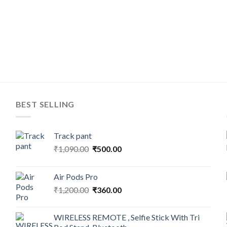
BEST SELLING
Track pant
Original
Current
₹
1,090.00
₹
500.00
price
price
was:
is:
Air Pods Pro
₹1,090.00.
₹500.00.
Original
Current
₹
1,200.00
₹
360.00
price
price
was:
is:
WIRELESS REMOTE , Selfie Stick With Tri
₹1,200.00.
₹360.00.