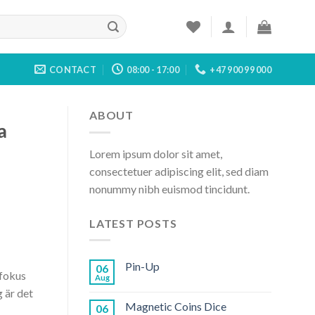
CONTACT
08:00 - 17:00
+47 900 99 000
ABOUT
a
Lorem ipsum dolor sit amet,
consectetuer adipiscing elit, sed diam
nonummy nibh euismod tincidunt.
LATEST POSTS
Pin-Up
06
 fokus
Aug
g är det
Magnetic Coins Dice
06