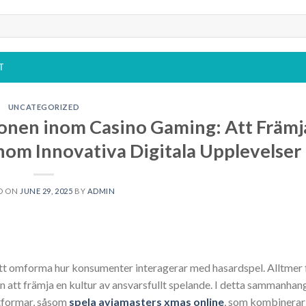
T
UNCATEGORIZED
onen inom Casino Gaming: Att Främj
nom Innovativa Digitala Upplevelser
D ON
JUNE 29, 2025
BY
ADMIN
 att omforma hur konsumenter interagerar med hasardspel. Alltmer
en att främja en kultur av ansvarsfullt spelande. I detta sammanhan
ttformar, såsom
spela aviamasters xmas online
, som kombinerar