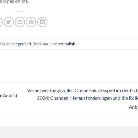
s xmas online.
d in
Uncategorized
. Bookmark the
permalink
.
Verantwortungsvolles Online-Glücksspiel im deutsc
n’Analisi
2024: Chancen, Herausforderungen und die Rolle
Anb