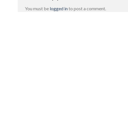
You must be
logged in
to post a comment.