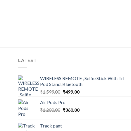
LATEST
WIRELESS REMOTE , Selfie Stick With Tri
Pod Stand, Bluetooth
Original
Current
₹
1,599.00
₹
499.00
price
price
Air Pods Pro
was:
is:
Original
Current
₹
1,200.00
₹1,599.00.
₹
360.00
₹499.00.
price
price
was:
is:
Track pant
₹1,200.00.
₹360.00.