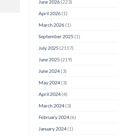
June 2026
(223)
April 2026
(1)
March 2026
(1)
September 2025
(1)
July 2025
(2117)
June 2025
(219)
June 2024
(3)
May 2024
(3)
April 2024
(4)
March 2024
(3)
February 2024
(6)
January 2024
(1)