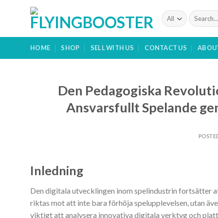
Skip
Search
to
for:
content
HOME
SHOP
SELL WITH US
CONTACT US
ABOU
Den Pedagogiska Revoluti
Ansvarsfullt Spelande ge
POSTE
Inledning
Den digitala utvecklingen inom spelindustrin fortsätter
riktas mot att inte bara förhöja spelupplevelsen, utan äv
viktigt att analysera innovativa digitala verktyg och pla