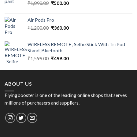
Original
Current
₹
1,090.00
₹
500.00
price
price
was:
is:
Air Pods Pro
₹1,090.00.
₹500.00.
Original
Current
₹
1,200.00
₹
360.00
price
price
was:
is:
WIRELESS REMOTE , Selfie Stick With Tri Pod
₹1,200.00.
₹360.00.
Stand, Bluetooth
Original
Current
₹
1,599.00
₹
499.00
price
price
was:
is:
₹1,599.00.
₹499.00.
ABOUT US
Flyingbooster is one of the leading online shops that serves
millions of purchasers and suppliers.