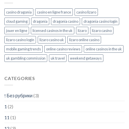
casino dragonia
casino en ligne france
casino lizaro
cloud gaming
dragonia
dragonia casino
dragonia casino login
jouer en ligne
licensed casinos in the uk
lizaro
lizaro casino
lizaro casino login
lizaro casino uk
lizaro online casino
mobile gaming trends
online casino reviews
online casinos in the uk
uk gambling commission
uk travel
weekend getaways
CATEGORIES
! Без рубрики
(3)
1
(2)
11
(1)
12
(3)