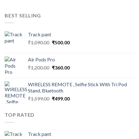
was:
is:
₹1,090.00.
₹500.00.
BEST SELLING
Track pant
Original
Current
₹
1,090.00
₹
500.00
price
price
was:
is:
Air Pods Pro
₹1,090.00.
₹500.00.
Original
Current
₹
1,200.00
₹
360.00
price
price
was:
is:
WIRELESS REMOTE , Selfie Stick With Tri Pod
₹1,200.00.
₹360.00.
Stand, Bluetooth
Original
Current
₹
1,599.00
₹
499.00
price
price
was:
is:
TOP RATED
₹1,599.00.
₹499.00.
Track pant