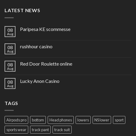
LATEST NEWS
Paripesa KE scommesse
08
Aug
rushhour casino
08
Aug
Red Door Roulette online
08
Aug
Lucky Anon Casino
08
Aug
TAGS
Airpods pro
bottom
Head phones
lowers
NS lower
sport
sports wear
track pant
track suit