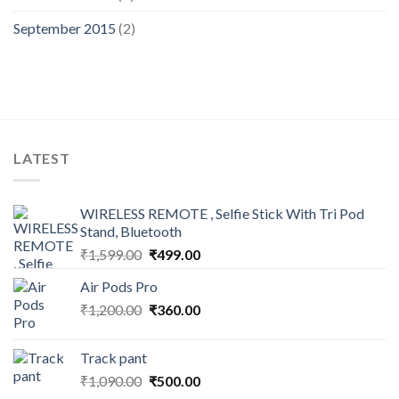
September 2015
(2)
LATEST
WIRELESS REMOTE , Selfie Stick With Tri Pod
Stand, Bluetooth
Original
Current
₹
1,599.00
₹
499.00
price
price
Air Pods Pro
was:
is:
Original
Current
₹
1,200.00
₹1,599.00.
₹
360.00
₹499.00.
price
price
was:
is:
Track pant
₹1,200.00.
₹360.00.
Original
Current
₹
1,090.00
₹
500.00
price
price