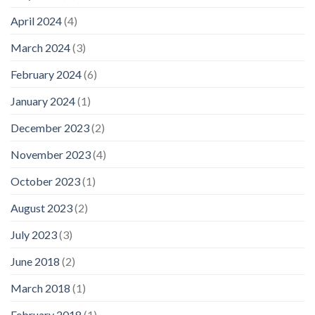
April 2024
(4)
March 2024
(3)
February 2024
(6)
January 2024
(1)
December 2023
(2)
November 2023
(4)
October 2023
(1)
August 2023
(2)
July 2023
(3)
June 2018
(2)
March 2018
(1)
February 2018
(1)