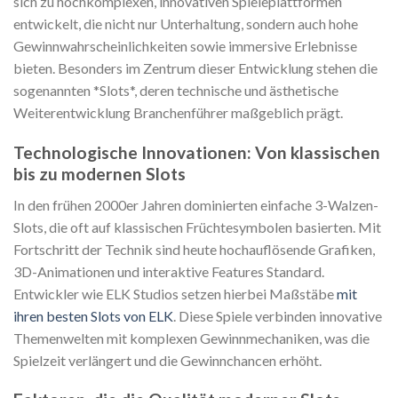
sich zu hochkomplexen, innovativen Spieleplattformen
entwickelt, die nicht nur Unterhaltung, sondern auch hohe
Gewinnwahrscheinlichkeiten sowie immersive Erlebnisse
bieten. Besonders im Zentrum dieser Entwicklung stehen die
sogenannten *Slots*, deren technische und ästhetische
Weiterentwicklung Branchenführer maßgeblich prägt.
Technologische Innovationen: Von klassischen
bis zu modernen Slots
In den frühen 2000er Jahren dominierten einfache 3-Walzen-
Slots, die oft auf klassischen Früchtesymbolen basierten. Mit
Fortschritt der Technik sind heute hochauflösende Grafiken,
3D-Animationen und interaktive Features Standard.
Entwickler wie ELK Studios setzen hierbei Maßstäbe
mit
ihren besten Slots von ELK
. Diese Spiele verbinden innovative
Themenwelten mit komplexen Gewinnmechaniken, was die
Spielzeit verlängert und die Gewinnchancen erhöht.