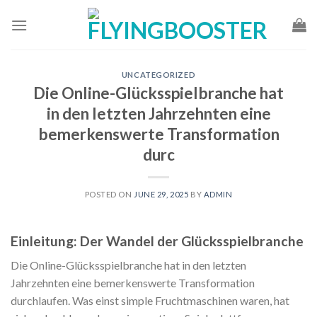
Skip
to
content
UNCATEGORIZED
Die Online-Glücksspielbranche hat
in den letzten Jahrzehnten eine
bemerkenswerte Transformation
durc
POSTED ON
JUNE 29, 2025
BY
ADMIN
Einleitung: Der Wandel der Glücksspielbranche
Die Online-Glücksspielbranche hat in den letzten
Jahrzehnten eine bemerkenswerte Transformation
durchlaufen. Was einst simple Fruchtmaschinen waren, hat