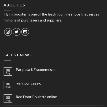
ABOUT US
Flyingbooster is one of the leading online shops that serves
millions of purchasers and suppliers.
LATEST NEWS
Paripesa KE scommesse
08
Aug
rushhour casino
08
Aug
Red Door Roulette online
08
Aug