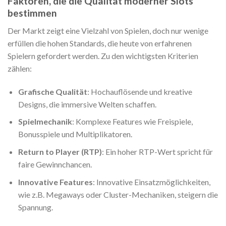
Faktoren, die die Qualität moderner Slots
bestimmen
Der Markt zeigt eine Vielzahl von Spielen, doch nur wenige
erfüllen die hohen Standards, die heute von erfahrenen
Spielern gefordert werden. Zu den wichtigsten Kriterien
zählen:
Grafische Qualität
: Hochauflösende und kreative
Designs, die immersive Welten schaffen.
Spielmechanik
: Komplexe Features wie Freispiele,
Bonusspiele und Multiplikatoren.
Return to Player (RTP)
: Ein hoher RTP-Wert spricht für
faire Gewinnchancen.
Innovative Features
: Innovative Einsatzmöglichkeiten,
wie z.B. Megaways oder Cluster-Mechaniken, steigern die
Spannung.