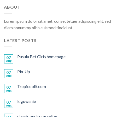
ABOUT
Lorem ipsum dolor sit amet, consectetuer adipiscing elit, sed
diam nonummy nibh euismod tincidunt.
LATEST POSTS
Pusula Bet Giriş homepage
07
Aug
Pin-Up
07
Aug
Tropicool5.com
07
Aug
logowanie
07
Aug
classic audio cassettes
07