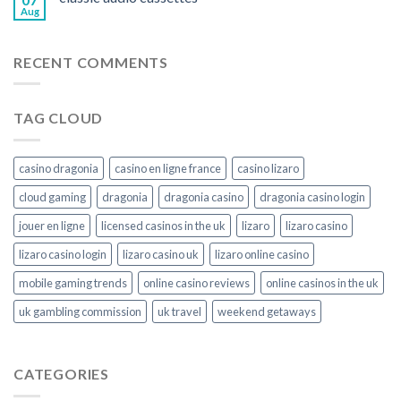
Aug
RECENT COMMENTS
TAG CLOUD
casino dragonia
casino en ligne france
casino lizaro
cloud gaming
dragonia
dragonia casino
dragonia casino login
jouer en ligne
licensed casinos in the uk
lizaro
lizaro casino
lizaro casino login
lizaro casino uk
lizaro online casino
mobile gaming trends
online casino reviews
online casinos in the uk
uk gambling commission
uk travel
weekend getaways
CATEGORIES