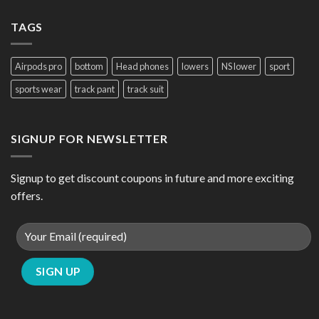
TAGS
Airpods pro
bottom
Head phones
lowers
NS lower
sport
sports wear
track pant
track suit
SIGNUP FOR NEWSLETTER
Signup to get discount coupons in future and more exciting
offers.