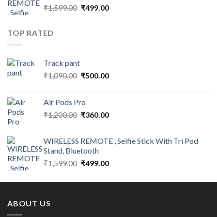
Original
Current
₹
1,599.00
₹
499.00
price
price
was:
is:
TOP RATED
₹1,599.00.
₹499.00.
Track pant
Original
Current
₹
1,090.00
₹
500.00
price
price
was:
is:
Air Pods Pro
₹1,090.00.
₹500.00.
Original
Current
₹
1,200.00
₹
360.00
price
price
was:
is:
WIRELESS REMOTE , Selfie Stick With Tri Pod
₹1,200.00.
₹360.00.
Stand, Bluetooth
Original
Current
₹
1,599.00
₹
499.00
price
price
was:
is:
₹1,599.00.
₹499.00.
ABOUT US