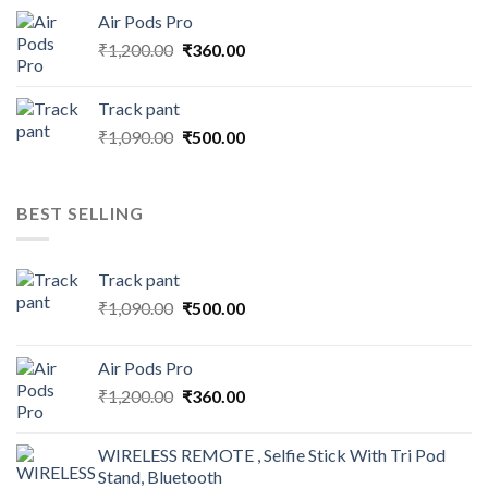
price
price
Air Pods Pro
was:
is:
Original
Current
₹
1,200.00
₹1,599.00.
₹
360.00
₹499.00.
price
price
was:
is:
Track pant
₹1,200.00.
₹360.00.
Original
Current
₹
1,090.00
₹
500.00
price
price
was:
is:
₹1,090.00.
₹500.00.
BEST SELLING
Track pant
Original
Current
₹
1,090.00
₹
500.00
price
price
was:
is:
Air Pods Pro
₹1,090.00.
₹500.00.
Original
Current
₹
1,200.00
₹
360.00
price
price
was:
is:
WIRELESS REMOTE , Selfie Stick With Tri Pod
₹1,200.00.
₹360.00.
Stand, Bluetooth