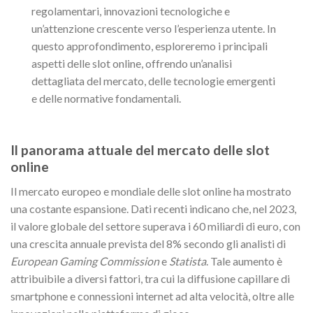
regolamentari, innovazioni tecnologiche e
un’attenzione crescente verso l’esperienza utente. In
questo approfondimento, esploreremo i principali
aspetti delle slot online, offrendo un’analisi
dettagliata del mercato, delle tecnologie emergenti
e delle normative fondamentali.
Il panorama attuale del mercato delle slot
online
Il mercato europeo e mondiale delle slot online ha mostrato
una costante espansione. Dati recenti indicano che, nel 2023,
il valore globale del settore superava i 60 miliardi di euro, con
una crescita annuale prevista del 8% secondo gli analisti di
European Gaming Commission
e
Statista
. Tale aumento è
attribuibile a diversi fattori, tra cui la diffusione capillare di
smartphone e connessioni internet ad alta velocità, oltre alle