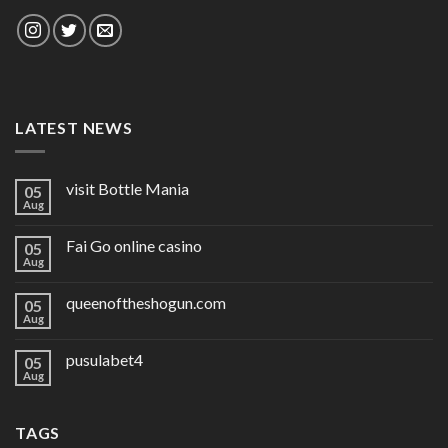
LATEST NEWS
visit Bottle Mania
05
Aug
Fai Go online casino
05
Aug
queenoftheshogun.com
05
Aug
pusulabet4
05
Aug
TAGS