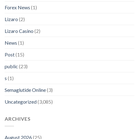
Forex News
(1)
Lizaro
(2)
Lizaro Casino
(2)
News
(1)
Post
(15)
public
(23)
s
(1)
Semaglutide Online
(3)
Uncategorized
(3,085)
ARCHIVES
August 2026
(25)