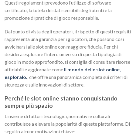
Questi regolamenti prevedono l’utilizzo di software
certificato, la tutela dei dati sensibili degli utenti e la
promozione di pratiche di gioco responsabile.
Dal punto di vista degli operatori, il rispetto di questi requisiti
rappresenta una garanzia per i giocatori, che possono così
avvicinarsi alle slot online con maggiore fiducia. Per chi
desidera esplorare l’intero universo di questa tipologia di
gioco in modo approfondito, si consiglia di consultare risorse
affidabili e aggiornate come
Il mondo delle slot online,
esploralo.
, che offre una panoramica completa sui criteri di
sicurezza e sulle innovazioni di settore.
Perché le slot online stanno conquistando
sempre più spazio
L’insieme di fattori tecnologici, normativi e culturali
contribuisce a elevare la popolarità di queste piattaforme. Di
seguito alcune motivazioni chiave: