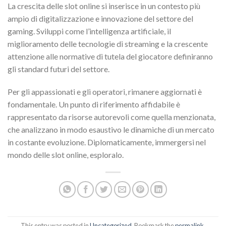
La crescita delle slot online si inserisce in un contesto più
ampio di digitalizzazione e innovazione del settore del
gaming. Sviluppi come l’intelligenza artificiale, il
miglioramento delle tecnologie di streaming e la crescente
attenzione alle normative di tutela del giocatore definiranno
gli standard futuri del settore.
Per gli appassionati e gli operatori, rimanere aggiornati è
fondamentale. Un punto di riferimento affidabile è
rappresentato da risorse autorevoli come quella menzionata,
che analizzano in modo esaustivo le dinamiche di un mercato
in costante evoluzione. Diplomaticamente, immergersi nel
mondo delle slot online, esploralo.
This entry was posted in
Uncategorized
. Bookmark the
permalink
.