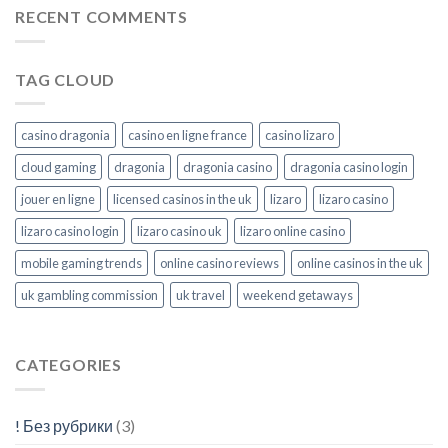
RECENT COMMENTS
TAG CLOUD
casino dragonia
casino en ligne france
casino lizaro
cloud gaming
dragonia
dragonia casino
dragonia casino login
jouer en ligne
licensed casinos in the uk
lizaro
lizaro casino
lizaro casino login
lizaro casino uk
lizaro online casino
mobile gaming trends
online casino reviews
online casinos in the uk
uk gambling commission
uk travel
weekend getaways
CATEGORIES
! Без рубрики
(3)