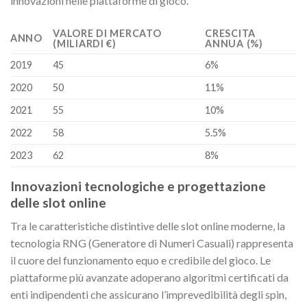
innovazioni nelle piattaforme di gioco.
VALORE DI MERCATO
CRESCITA
ANNO
(MILIARDI €)
ANNUA (%)
2019
45
6%
2020
50
11%
2021
55
10%
2022
58
5.5%
2023
62
8%
Innovazioni tecnologiche e progettazione
delle slot online
Tra le caratteristiche distintive delle slot online moderne, la
tecnologia RNG (Generatore di Numeri Casuali) rappresenta
il cuore del funzionamento equo e credibile del gioco. Le
piattaforme più avanzate adoperano algoritmi certificati da
enti indipendenti che assicurano l’imprevedibilità degli spin,