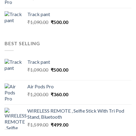
price
price
was:
is:
Track pant
₹1,200.00.
₹360.00.
Original
Current
₹
1,090.00
₹
500.00
price
price
was:
is:
₹1,090.00.
₹500.00.
BEST SELLING
Track pant
Original
Current
₹
1,090.00
₹
500.00
price
price
was:
is:
Air Pods Pro
₹1,090.00.
₹500.00.
Original
Current
₹
1,200.00
₹
360.00
price
price
was:
is:
WIRELESS REMOTE , Selfie Stick With Tri Pod
₹1,200.00.
₹360.00.
Stand, Bluetooth
Original
Current
₹
1,599.00
₹
499.00
price
price