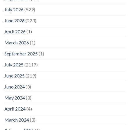
July 2026
(529)
June 2026
(223)
April 2026
(1)
March 2026
(1)
September 2025
(1)
July 2025
(2117)
June 2025
(219)
June 2024
(3)
May 2024
(3)
April 2024
(4)
March 2024
(3)