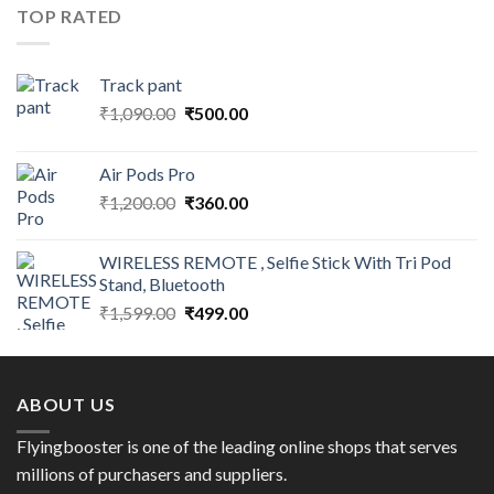
was:
is:
TOP RATED
₹1,599.00.
₹499.00.
Track pant
Original
Current
₹
1,090.00
₹
500.00
price
price
was:
is:
Air Pods Pro
₹1,090.00.
₹500.00.
Original
Current
₹
1,200.00
₹
360.00
price
price
was:
is:
WIRELESS REMOTE , Selfie Stick With Tri Pod
₹1,200.00.
₹360.00.
Stand, Bluetooth
Original
Current
₹
1,599.00
₹
499.00
price
price
was:
is:
₹1,599.00.
₹499.00.
ABOUT US
Flyingbooster is one of the leading online shops that serves
millions of purchasers and suppliers.