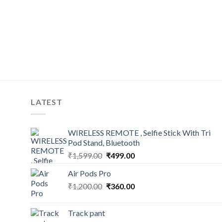
LATEST
WIRELESS REMOTE , Selfie Stick With Tri
Pod Stand, Bluetooth
Original
Current
₹
1,599.00
₹
499.00
price
price
Air Pods Pro
was:
is:
Original
Current
₹
1,200.00
₹1,599.00.
₹
360.00
₹499.00.
price
price
was:
is:
Track pant
₹1,200.00.
₹360.00.