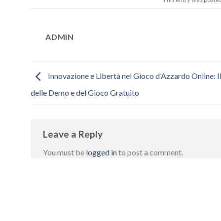
ADMIN
Innovazione e Libertà nel Gioco d’Azzardo Online: I
delle Demo e del Gioco Gratuito
Leave a Reply
You must be
logged in
to post a comment.