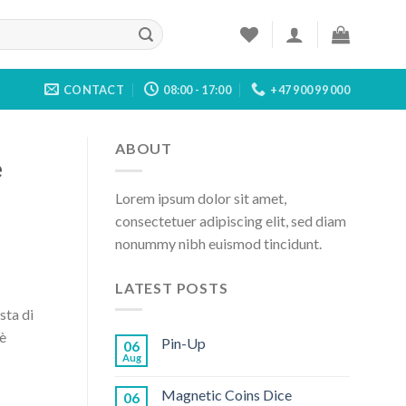
CONTACT
08:00 - 17:00
+47 900 99 000
ABOUT
e
Lorem ipsum dolor sit amet,
consectetuer adipiscing elit, sed diam
nonummy nibh euismod tincidunt.
LATEST POSTS
sta di
 è
Pin-Up
06
Aug
Magnetic Coins Dice
06