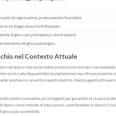
cessità di registrazione, promuovendo l’inclusività.
erse strategie senza rischi finanziari.
niche di gioco per principianti e utenti esperti.
 prevenzione del gioco patologico.
chio nel Contesto Attuale
ttore del gioco d’azzardo online preferiscono iniziare con modalità 
i rischi e alla disponibilità di piattaforme che offrono pratiche s
ader puntano a convertire questi utenti in clienti paganti attravers
 ha introdotto normative più stringenti per garantire la sicurezza dei
i di demo come metodo di educazione, contribuendo a ridurre il risc
gioco più sostenibile.