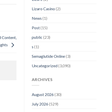
Lizaro Casino
(2)
News
(1)
Post
(15)
public
(23)
d Content,
sights
s
(1)
Semaglutide Online
(3)
Uncategorized
(3,090)
ARCHIVES
August 2026
(30)
July 2026
(529)