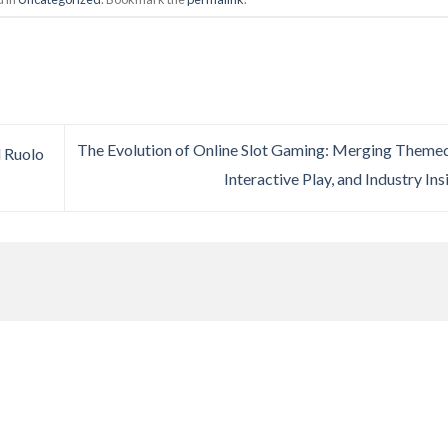
The Evolution of Online Slot Gaming: Merging Theme
l Ruolo
Interactive Play, and Industry In