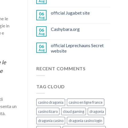
Aug
official Jugabet site
06
Aug
me le
ie in
Cashybara.org
06
e e
Aug
official Leprechauns Secret
06
Aug
website
 le
RECENT COMMENTS
ne
TAG CLOUD
di
casino dragonia
casino en ligne france
esenta un
casino lizaro
cloud gaming
dragonia
tà.
dragonia casino
dragonia casino login