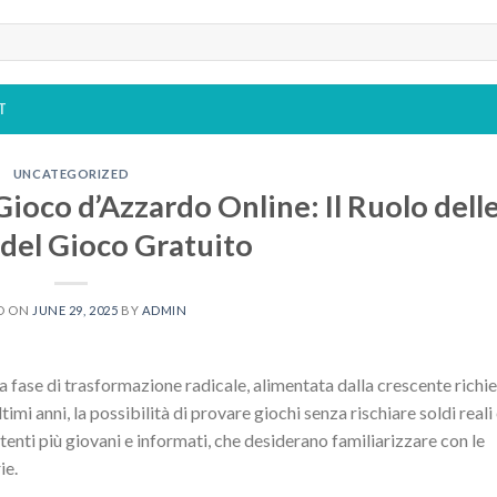
T
UNCATEGORIZED
Gioco d’Azzardo Online: Il Ruolo dell
del Gioco Gratuito
D ON
JUNE 29, 2025
BY
ADMIN
a fase di trasformazione radicale, alimentata dalla crescente richie
imi anni, la possibilità di provare giochi senza rischiare soldi reali
tenti più giovani e informati, che desiderano familiarizzare con le
ie.