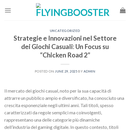
Skip
to
content
UNCATEGORIZED
Strategie e Innovazioni nel Settore
dei Giochi Casuali: Un Focus su
“Chicken Road 2”
POSTED ON
JUNE 29, 2025
BY
ADMIN
Il mercato dei giochi casual, noto per la sua capacità di
attrarre un pubblico ampio e diversificato, ha conosciuto una
crescita esponenziale negli ultimi anni. Tali titoli, spesso
caratterizzati da regole semplici ma coinvolgenti,
rappresentano una delle categorie più dinamiche
dell’industria del gaming digitale. In questo contesto, titoli