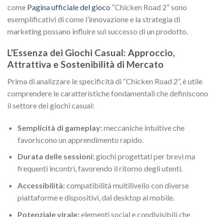
come
Pagina ufficiale del gioco
“Chicken Road 2” sono
esemplificativi di come l’innovazione e la strategia di
marketing possano influire sul successo di un prodotto.
L’Essenza dei Giochi Casual: Approccio,
Attrattiva e Sostenibilità di Mercato
Prima di analizzare le specificità di “Chicken Road 2”, è utile
comprendere le caratteristiche fondamentali che definiscono
il settore dei giochi casual:
Semplicità di gameplay:
meccaniche intuitive che
favoriscono un apprendimento rapido.
Durata delle sessioni:
giochi progettati per brevi ma
frequenti incontri, favorendo il ritorno degli utenti.
Accessibilità:
compatibilità multilivello con diverse
piattaforme e dispositivi, dal desktop ai mobile.
Potenziale virale:
elementi social e condivisibili che