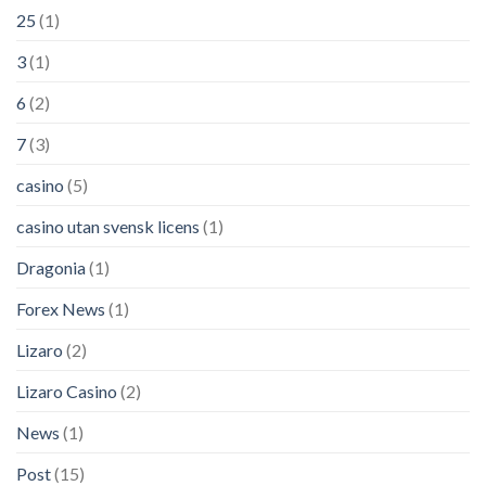
25
(1)
3
(1)
6
(2)
7
(3)
casino
(5)
casino utan svensk licens
(1)
Dragonia
(1)
Forex News
(1)
Lizaro
(2)
Lizaro Casino
(2)
News
(1)
Post
(15)