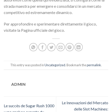
strada maestra per emergere e consolidarsi in un mercato
competitivo ed estremamente dinamico.
Per approfondire e sperimentare direttamente il gioco,
visitate la Pagina ufficiale del gioco.
This entry was posted in
Uncategorized
. Bookmark the
permalink
.
ADMIN
Le Innovazioni del Mercato
Le succès de Sugar Rush 1000
delle Slot Machines:
: une analyse experte du