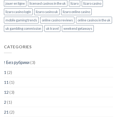
jouer en ligne
licensed casinos in the uk
lizaro
lizaro casino
lizaro casino login
lizaro casino uk
lizaro online casino
mobile gaming trends
online casino reviews
online casinos in the uk
uk gambling commission
uk travel
weekend getaways
CATEGORIES
! Без рубрики
(3)
1
(2)
11
(1)
12
(3)
2
(1)
21
(2)