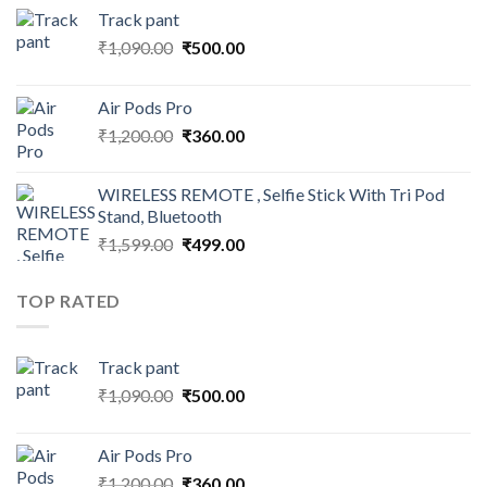
Track pant
Original
Current
₹
1,090.00
₹
500.00
price
price
was:
is:
Air Pods Pro
₹1,090.00.
₹500.00.
Original
Current
₹
1,200.00
₹
360.00
price
price
was:
is:
WIRELESS REMOTE , Selfie Stick With Tri Pod
₹1,200.00.
₹360.00.
Stand, Bluetooth
Original
Current
₹
1,599.00
₹
499.00
price
price
was:
is:
TOP RATED
₹1,599.00.
₹499.00.
Track pant
Original
Current
₹
1,090.00
₹
500.00
price
price
was:
is:
Air Pods Pro
₹1,090.00.
₹500.00.
Original
Current
₹
1,200.00
₹
360.00