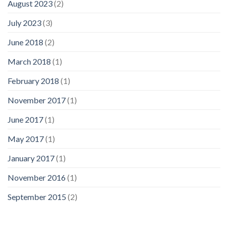
August 2023
(2)
July 2023
(3)
June 2018
(2)
March 2018
(1)
February 2018
(1)
November 2017
(1)
June 2017
(1)
May 2017
(1)
January 2017
(1)
November 2016
(1)
September 2015
(2)