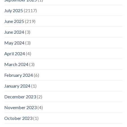
July 2025
(2117)
June 2025
(219)
June 2024
(3)
May 2024
(3)
April 2024
(4)
March 2024
(3)
February 2024
(6)
January 2024
(1)
December 2023
(2)
November 2023
(4)
October 2023
(1)