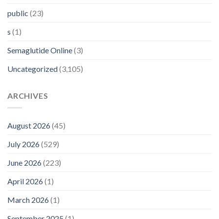
public
(23)
s
(1)
Semaglutide Online
(3)
Uncategorized
(3,105)
ARCHIVES
August 2026
(45)
July 2026
(529)
June 2026
(223)
April 2026
(1)
March 2026
(1)
September 2025
(1)