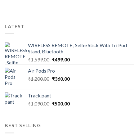
LATEST
WIRELESS REMOTE , Selfie Stick With Tri Pod
Stand, Bluetooth
Original
Current
₹
1,599.00
₹
499.00
price
price
Air Pods Pro
was:
is:
Original
Current
₹
1,200.00
₹1,599.00.
₹
360.00
₹499.00.
price
price
was:
is:
Track pant
₹1,200.00.
₹360.00.
Original
Current
₹
1,090.00
₹
500.00
price
price
was:
is:
₹1,090.00.
₹500.00.
BEST SELLING