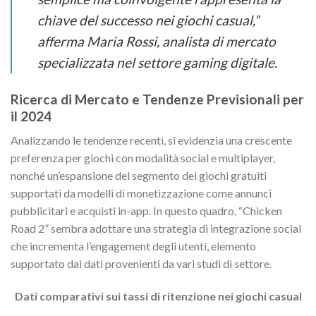
chiave del successo nei giochi casual
,”
afferma Maria Rossi, analista di mercato
specializzata nel settore gaming digitale.
Ricerca di Mercato e Tendenze Previsionali per
il 2024
Analizzando le tendenze recenti, si evidenzia una crescente
preferenza per giochi con modalità social e multiplayer,
nonché un’espansione del segmento dei giochi gratuiti
supportati da modelli di monetizzazione come annunci
pubblicitari e acquisti in-app. In questo quadro, “Chicken
Road 2” sembra adottare una strategia di integrazione social
che incrementa l’engagement degli utenti, elemento
supportato dai dati provenienti da vari studi di settore.
Dati comparativi sui tassi di ritenzione nei giochi casual