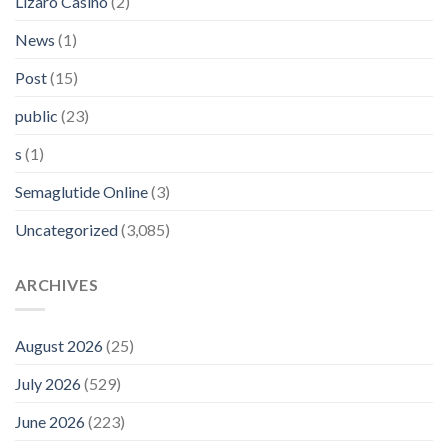
Lizaro Casino
(2)
News
(1)
Post
(15)
public
(23)
s
(1)
Semaglutide Online
(3)
Uncategorized
(3,085)
ARCHIVES
August 2026
(25)
July 2026
(529)
June 2026
(223)