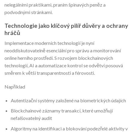
nelegálními praktikami, praním špinavých peněz a
podvodnými stránkami.
Technologie jako klíčový pilíř důvěry a ochrany
hráčů
Implementace moderních technologií je nyní
neoddiskutovatelně esenciální pro správu a monitorování
online herního prostředí. S rozvojem blockchainových
technologií, AI a automatizace kontrol se odvětví posouvá
směrem k větší transparentnosti a férovosti.
Například
Autentizační systémy založené na biometrických údajích
Blockchainové záznamy transakcí, které umožňují
nefalšovatelný audit
Algoritmy na identifikaci a blokování podezřelé aktivity v