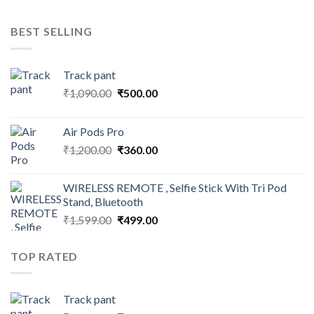
was:
is:
₹1,090.00.
₹500.00.
BEST SELLING
Track pant
Original
Current
₹
1,090.00
₹
500.00
price
price
was:
is:
Air Pods Pro
₹1,090.00.
₹500.00.
Original
Current
₹
1,200.00
₹
360.00
price
price
was:
is:
WIRELESS REMOTE , Selfie Stick With Tri Pod
₹1,200.00.
₹360.00.
Stand, Bluetooth
Original
Current
₹
1,599.00
₹
499.00
price
price
was:
is:
TOP RATED
₹1,599.00.
₹499.00.
Track pant