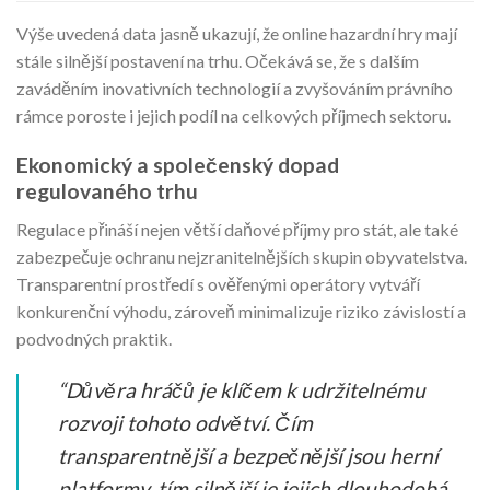
Výše uvedená data jasně ukazují, že online hazardní hry mají
stále silnější postavení na trhu. Očekává se, že s dalším
zaváděním inovativních technologií a zvyšováním právního
rámce poroste i jejich podíl na celkových příjmech sektoru.
Ekonomický a společenský dopad
regulovaného trhu
Regulace přináší nejen větší daňové příjmy pro stát, ale také
zabezpečuje ochranu nejzranitelnějších skupin obyvatelstva.
Transparentní prostředí s ověřenými operátory vytváří
konkurenční výhodu, zároveň minimalizuje riziko závislostí a
podvodných praktik.
“Důvěra hráčů je klíčem k udržitelnému
rozvoji tohoto odvětví. Čím
transparentnější a bezpečnější jsou herní
platformy, tím silnější je jejich dlouhodobá