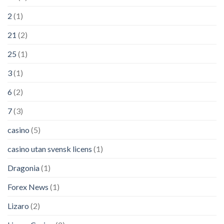
2
(1)
21
(2)
25
(1)
3
(1)
6
(2)
7
(3)
casino
(5)
casino utan svensk licens
(1)
Dragonia
(1)
Forex News
(1)
Lizaro
(2)