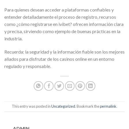
Para quienes desean acceder a plataformas confiables y
entender detalladamente el proceso de registro, recursos
como ¿cómo registrarse en ivibet? ofrecen información clara
y precisa, sirviendo como ejemplo de buenas prácticas en la
industria.
Recuerda: la seguridad y la información fiable son los mejores
aliados para disfrutar de los casinos online en un entorno
regulado y responsable.
This entry was posted in
Uncategorized
. Bookmark the
permalink
.
ADMIN