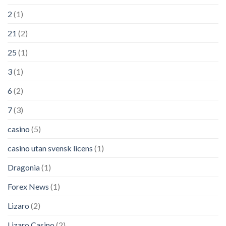
2
(1)
21
(2)
25
(1)
3
(1)
6
(2)
7
(3)
casino
(5)
casino utan svensk licens
(1)
Dragonia
(1)
Forex News
(1)
Lizaro
(2)
Lizaro Casino
(2)