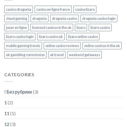
casino dragonia
casino en ligne france
casino lizaro
cloud gaming
dragonia
dragonia casino
dragonia casino login
jouer en ligne
licensed casinos in the uk
lizaro
lizaro casino
lizaro casino login
lizaro casino uk
lizaro online casino
mobile gaming trends
online casino reviews
online casinos in the uk
uk gambling commission
uk travel
weekend getaways
CATEGORIES
! Без рубрики
(3)
1
(2)
11
(1)
12
(3)