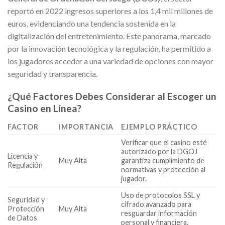
reportó en 2022 ingresos superiores a los 1,4 mil millones de
euros, evidenciando una tendencia sostenida en la
digitalización del entretenimiento. Este panorama, marcado
por la innovación tecnológica y la regulación, ha permitido a
los jugadores acceder a una variedad de opciones con mayor
seguridad y transparencia.
¿Qué Factores Debes Considerar al Escoger un
Casino en Línea?
FACTOR
IMPORTANCIA
EJEMPLO PRÁCTICO
Verificar que el casino esté
autorizado por la DGOJ
Licencia y
Muy Alta
garantiza cumplimiento de
Regulación
normativas y protección al
jugador.
Uso de protocolos SSL y
Seguridad y
cifrado avanzado para
Protección
Muy Alta
resguardar información
de Datos
personal y financiera.