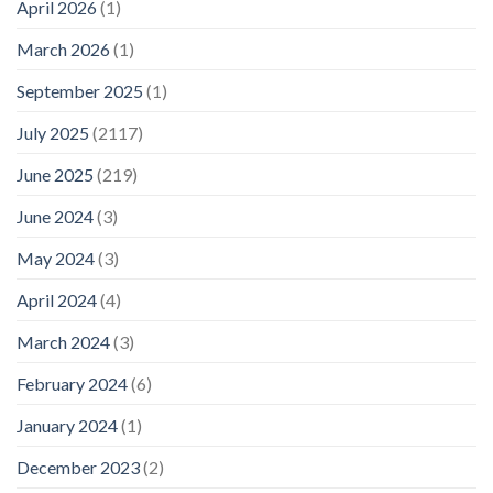
April 2026
(1)
March 2026
(1)
September 2025
(1)
July 2025
(2117)
June 2025
(219)
June 2024
(3)
May 2024
(3)
April 2024
(4)
March 2024
(3)
February 2024
(6)
January 2024
(1)
December 2023
(2)