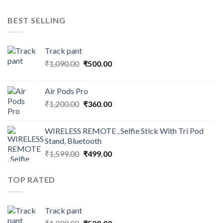
was:
is:
₹1,090.00.
₹500.00.
BEST SELLING
Track pant
Original
Current
₹
1,090.00
₹
500.00
price
price
was:
is:
Air Pods Pro
₹1,090.00.
₹500.00.
Original
Current
₹
1,200.00
₹
360.00
price
price
was:
is:
WIRELESS REMOTE , Selfie Stick With Tri Pod
₹1,200.00.
₹360.00.
Stand, Bluetooth
Original
Current
₹
1,599.00
₹
499.00
price
price
was:
is:
TOP RATED
₹1,599.00.
₹499.00.
Track pant
Original
Current