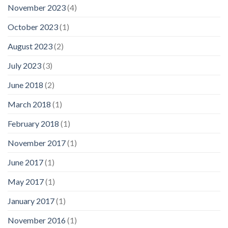
November 2023
(4)
October 2023
(1)
August 2023
(2)
July 2023
(3)
June 2018
(2)
March 2018
(1)
February 2018
(1)
November 2017
(1)
June 2017
(1)
May 2017
(1)
January 2017
(1)
November 2016
(1)