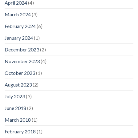
April 2024
(4)
March 2024
(3)
February 2024
(6)
January 2024
(1)
December 2023
(2)
November 2023
(4)
October 2023
(1)
August 2023
(2)
July 2023
(3)
June 2018
(2)
March 2018
(1)
February 2018
(1)