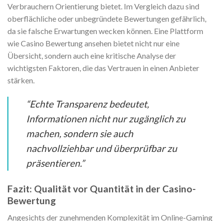
Verbrauchern Orientierung bietet. Im Vergleich dazu sind
oberflächliche oder unbegründete Bewertungen gefährlich,
da sie falsche Erwartungen wecken können. Eine Plattform
wie Casino Bewertung ansehen bietet nicht nur eine
Übersicht, sondern auch eine kritische Analyse der
wichtigsten Faktoren, die das Vertrauen in einen Anbieter
stärken.
“Echte Transparenz bedeutet,
Informationen nicht nur zugänglich zu
machen, sondern sie auch
nachvollziehbar und überprüfbar zu
präsentieren.”
Fazit: Qualität vor Quantität in der Casino-
Bewertung
Angesichts der zunehmenden Komplexität im Online-Gaming