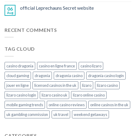
official Leprechauns Secret website
06
Aug
RECENT COMMENTS
TAG CLOUD
casino dragonia
casino en ligne france
casino lizaro
cloud gaming
dragonia
dragonia casino
dragonia casino login
jouer en ligne
licensed casinos in the uk
lizaro
lizaro casino
lizaro casino login
lizaro casino uk
lizaro online casino
mobile gaming trends
online casino reviews
online casinos in the uk
uk gambling commission
uk travel
weekend getaways
CATEGORIES