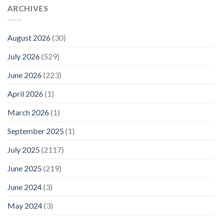
ARCHIVES
August 2026
(30)
July 2026
(529)
June 2026
(223)
April 2026
(1)
March 2026
(1)
September 2025
(1)
July 2025
(2117)
June 2025
(219)
June 2024
(3)
May 2024
(3)