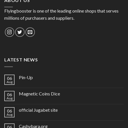
ABOUT US
Flyingbooster is one of the leading online shops that serves
millions of purchasers and suppliers.
LATEST NEWS
Pin-Up
06
Aug
Magnetic Coins Dice
06
Aug
official Jugabet site
06
Aug
Cashybara.org
06