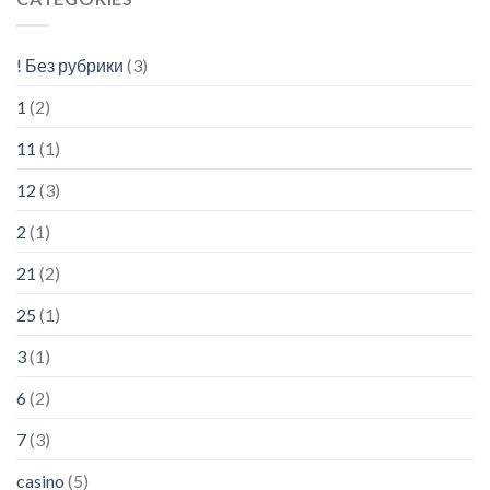
! Без рубрики
(3)
1
(2)
11
(1)
12
(3)
2
(1)
21
(2)
25
(1)
3
(1)
6
(2)
7
(3)
casino
(5)