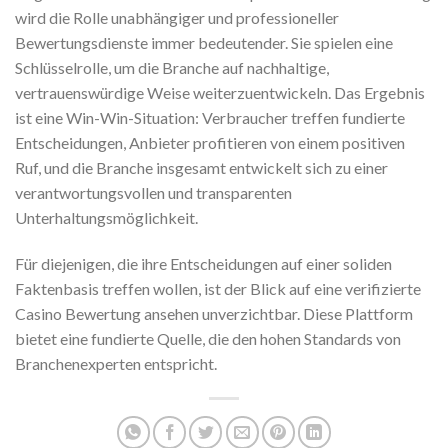
wird die Rolle unabhängiger und professioneller
Bewertungsdienste immer bedeutender. Sie spielen eine
Schlüsselrolle, um die Branche auf nachhaltige,
vertrauenswürdige Weise weiterzuentwickeln. Das Ergebnis
ist eine Win-Win-Situation: Verbraucher treffen fundierte
Entscheidungen, Anbieter profitieren von einem positiven
Ruf, und die Branche insgesamt entwickelt sich zu einer
verantwortungsvollen und transparenten
Unterhaltungsmöglichkeit.
Für diejenigen, die ihre Entscheidungen auf einer soliden
Faktenbasis treffen wollen, ist der Blick auf eine verifizierte
Casino Bewertung ansehen unverzichtbar. Diese Plattform
bietet eine fundierte Quelle, die den hohen Standards von
Branchenexperten entspricht.