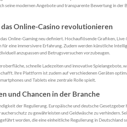
urch seine modernen Angebote und transparente Bewertung in der 
 das Online-Casino revolutionieren
g das Online-Gaming neu definiert. Hochauflösende Grafiken, Live
n für eine immersivere Erfahrung. Zudem werden künstliche Intelli
individuell anzupassen und Betrugsversuchen vorzubeugen.
zeroberfläche, schnelle Ladezeiten und innovative Spielangebote, w
chafft. Ihre Plattform ist zudem auf verschiedenen Geräten optim
artphones und Tablets eine zentrale Rolle spielt.
en und Chancen in der Branche
ndigkeit der Regulierung. Europäische und deutsche Gesetzgeber 
aucherschutz zu gewährleisten und Geldwäsche zu verhindern. Seit
eführt worden, die eine einheitliche Regulierung in Deutschland s