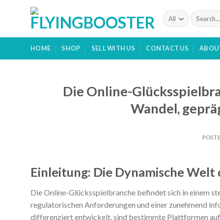
Skip
Search
to
for:
content
HOME
SHOP
SELL WITH US
CONTACT US
ABOU
Die Online-Glücksspielbra
Wandel, gepräg
POST
Einleitung: Die Dynamische Welt 
Die Online-Glücksspielbranche befindet sich in einem st
regulatorischen Anforderungen und einer zunehmend info
differenziert entwickelt, sind bestimmte Plattformen a