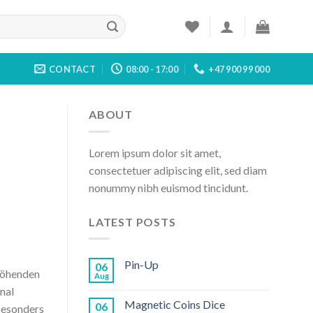
CONTACT
08:00 - 17:00
+47 900 99 000
ABOUT
n
Lorem ipsum dolor sit amet,
consectetuer adipiscing elit, sed diam
nonummy nibh euismod tincidunt.
LATEST POSTS
Pin-Up
06
rhöhenden
Aug
nal
Magnetic Coins Dice
06
besonders