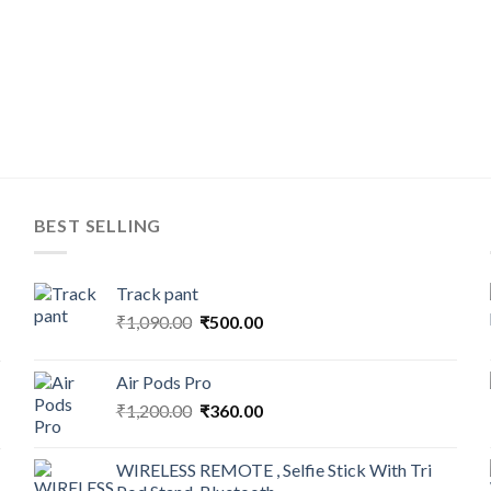
BEST SELLING
Track pant
Original
Current
₹
1,090.00
₹
500.00
price
price
was:
is:
Air Pods Pro
₹1,090.00.
₹500.00.
Original
Current
₹
1,200.00
₹
360.00
price
price
was:
is:
WIRELESS REMOTE , Selfie Stick With Tri
₹1,200.00.
₹360.00.