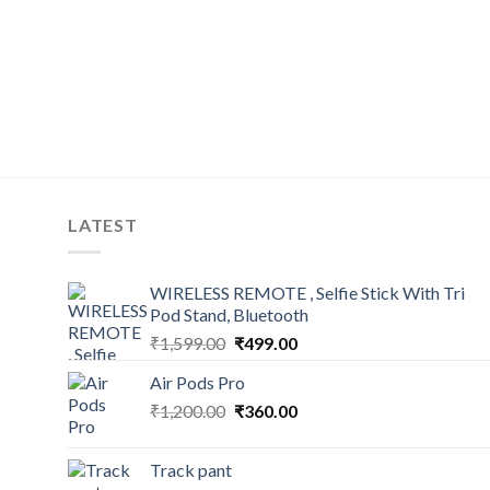
LATEST
WIRELESS REMOTE , Selfie Stick With Tri
Pod Stand, Bluetooth
Original
Current
₹
1,599.00
₹
499.00
price
price
Air Pods Pro
was:
is:
Original
Current
₹
1,200.00
₹1,599.00.
₹
360.00
₹499.00.
price
price
was:
is:
Track pant
₹1,200.00.
₹360.00.