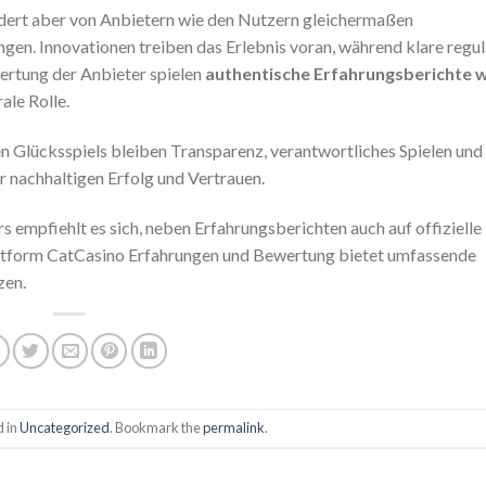
ordert aber von Anbietern wie den Nutzern gleichermaßen
en. Innovationen treiben das Erlebnis voran, während klare regul
ertung der Anbieter spielen
authentische Erfahrungsberichte w
ale Rolle.
en Glücksspiels bleiben Transparenz, verantwortliches Spielen und
r nachhaltigen Erfolg und Vertrauen.
 empfiehlt es sich, neben Erfahrungsberichten auch auf offizielle
attform CatCasino Erfahrungen und Bewertung bietet umfassende
zen.
d in
Uncategorized
. Bookmark the
permalink
.