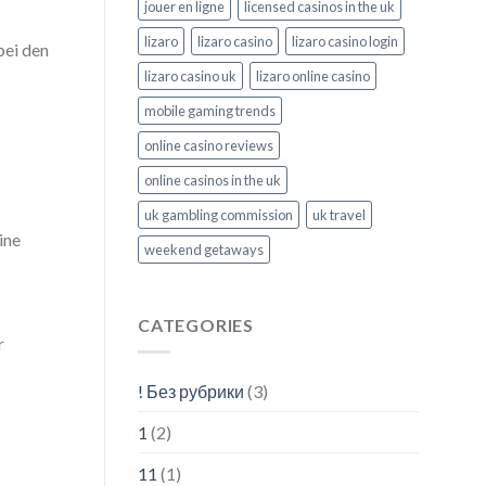
jouer en ligne
licensed casinos in the uk
lizaro
lizaro casino
lizaro casino login
bei den
lizaro casino uk
lizaro online casino
mobile gaming trends
online casino reviews
online casinos in the uk
uk gambling commission
uk travel
ine
weekend getaways
CATEGORIES
r
! Без рубрики
(3)
1
(2)
11
(1)