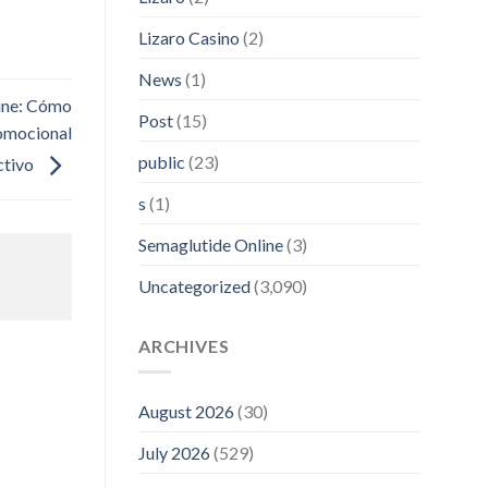
Lizaro Casino
(2)
News
(1)
line: Cómo
Post
(15)
omocional
public
(23)
ctivo
s
(1)
Semaglutide Online
(3)
Uncategorized
(3,090)
ARCHIVES
August 2026
(30)
July 2026
(529)