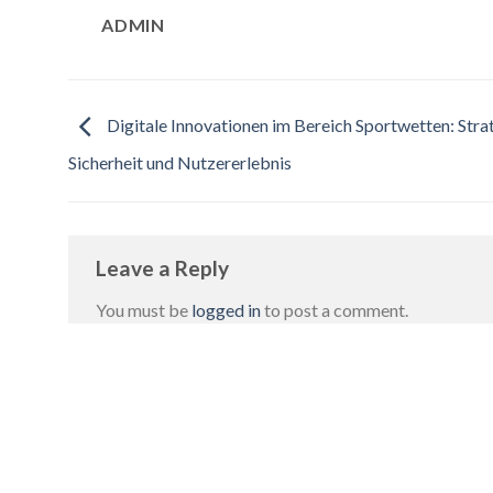
ADMIN
Digitale Innovationen im Bereich Sportwetten: Stra
Sicherheit und Nutzererlebnis
Leave a Reply
You must be
logged in
to post a comment.