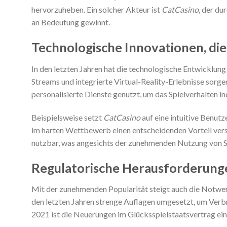
hervorzuheben. Ein solcher Akteur ist
CatCasino
, der d
an Bedeutung gewinnt.
Technologische Innovationen, die
In den letzten Jahren hat die technologische Entwicklun
Streams und integrierte Virtual-Reality-Erlebnisse sorge
personalisierte Dienste genutzt, um das Spielverhalten 
Beispielsweise setzt
CatCasino
auf eine intuitive Benut
im harten Wettbewerb einen entscheidenden Vorteil vers
nutzbar, was angesichts der zunehmenden Nutzung von Sm
Regulatorische Herausforderung
Mit der zunehmenden Popularität steigt auch die Notwe
den letzten Jahren strenge Auflagen umgesetzt, um Verbr
2021 ist die Neuerungen im Glücksspielstaatsvertrag eing