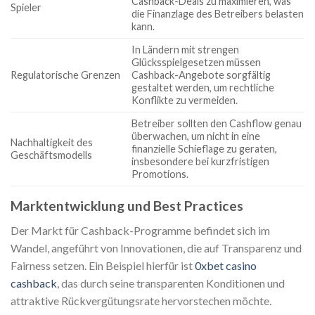
Cashback-Deals zu maximieren, was
Spieler
die Finanzlage des Betreibers belasten
kann.
In Ländern mit strengen
Glücksspielgesetzen müssen
Regulatorische Grenzen
Cashback-Angebote sorgfältig
gestaltet werden, um rechtliche
Konflikte zu vermeiden.
Betreiber sollten den Cashflow genau
überwachen, um nicht in eine
Nachhaltigkeit des
finanzielle Schieflage zu geraten,
Geschäftsmodells
insbesondere bei kurzfristigen
Promotions.
Marktentwicklung und Best Practices
Der Markt für Cashback-Programme befindet sich im
Wandel, angeführt von Innovationen, die auf Transparenz und
Fairness setzen. Ein Beispiel hierfür ist
0xbet casino
cashback
, das durch seine transparenten Konditionen und
attraktive Rückvergütungsrate hervorstechen möchte.