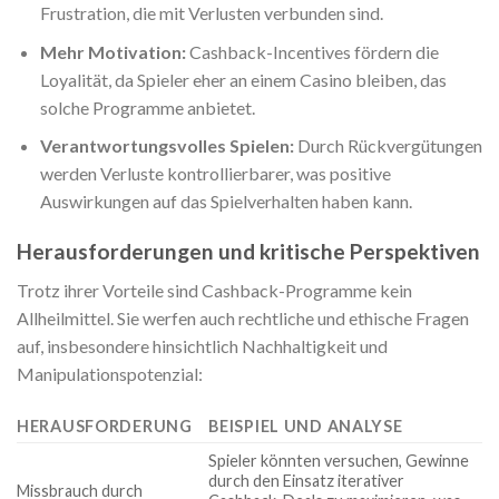
Frustration, die mit Verlusten verbunden sind.
Mehr Motivation:
Cashback-Incentives fördern die
Loyalität, da Spieler eher an einem Casino bleiben, das
solche Programme anbietet.
Verantwortungsvolles Spielen:
Durch Rückvergütungen
werden Verluste kontrollierbarer, was positive
Auswirkungen auf das Spielverhalten haben kann.
Herausforderungen und kritische Perspektiven
Trotz ihrer Vorteile sind Cashback-Programme kein
Allheilmittel. Sie werfen auch rechtliche und ethische Fragen
auf, insbesondere hinsichtlich Nachhaltigkeit und
Manipulationspotenzial:
HERAUSFORDERUNG
BEISPIEL UND ANALYSE
Spieler könnten versuchen, Gewinne
durch den Einsatz iterativer
Missbrauch durch