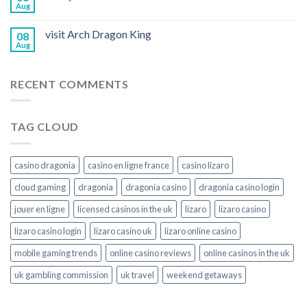
Aug
visit Arch Dragon King
08
Aug
RECENT COMMENTS
TAG CLOUD
casino dragonia
casino en ligne france
casino lizaro
cloud gaming
dragonia
dragonia casino
dragonia casino login
jouer en ligne
licensed casinos in the uk
lizaro
lizaro casino
lizaro casino login
lizaro casino uk
lizaro online casino
mobile gaming trends
online casino reviews
online casinos in the uk
uk gambling commission
uk travel
weekend getaways