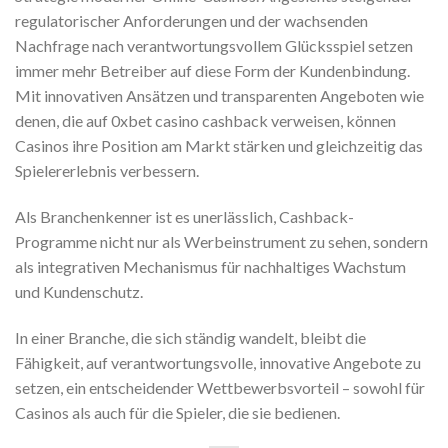
regulatorischer Anforderungen und der wachsenden
Nachfrage nach verantwortungsvollem Glücksspiel setzen
immer mehr Betreiber auf diese Form der Kundenbindung.
Mit innovativen Ansätzen und transparenten Angeboten wie
denen, die auf 0xbet casino cashback verweisen, können
Casinos ihre Position am Markt stärken und gleichzeitig das
Spielererlebnis verbessern.
Als Branchenkenner ist es unerlässlich, Cashback-
Programme nicht nur als Werbeinstrument zu sehen, sondern
als integrativen Mechanismus für nachhaltiges Wachstum
und Kundenschutz.
In einer Branche, die sich ständig wandelt, bleibt die
Fähigkeit, auf verantwortungsvolle, innovative Angebote zu
setzen, ein entscheidender Wettbewerbsvorteil – sowohl für
Casinos als auch für die Spieler, die sie bedienen.