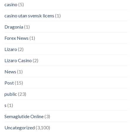
casino
(5)
casino utan svensk licens
(1)
Dragonia
(1)
Forex News
(1)
Lizaro
(2)
Lizaro Casino
(2)
News
(1)
Post
(15)
public
(23)
s
(1)
Semaglutide Online
(3)
Uncategorized
(3,100)