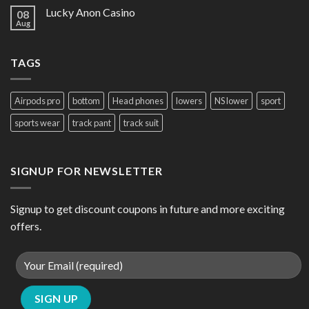
Lucky Anon Casino
08
Aug
TAGS
Airpods pro
bottom
Head phones
lowers
NS lower
sport
sports wear
track pant
track suit
SIGNUP FOR NEWSLETTER
Signup to get discount coupons in future and more exciting
offers.