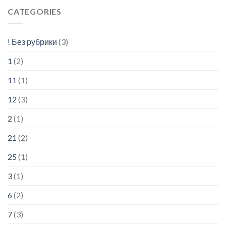
CATEGORIES
! Без рубрики
(3)
1
(2)
11
(1)
12
(3)
2
(1)
21
(2)
25
(1)
3
(1)
6
(2)
7
(3)