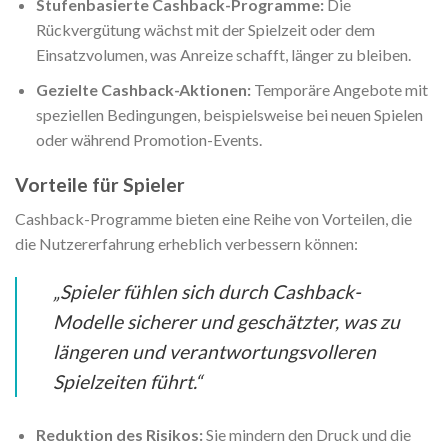
Stufenbasierte Cashback-Programme:
Die
Rückvergütung wächst mit der Spielzeit oder dem
Einsatzvolumen, was Anreize schafft, länger zu bleiben.
Gezielte Cashback-Aktionen:
Temporäre Angebote mit
speziellen Bedingungen, beispielsweise bei neuen Spielen
oder während Promotion-Events.
Vorteile für Spieler
Cashback-Programme bieten eine Reihe von Vorteilen, die
die Nutzererfahrung erheblich verbessern können:
„Spieler fühlen sich durch Cashback-
Modelle sicherer und geschätzter, was zu
längeren und verantwortungsvolleren
Spielzeiten führt.“
Reduktion des Risikos:
Sie mindern den Druck und die