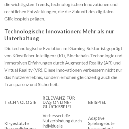
die wichtigsten Trends, technologischen Innovationen und
rechtlichen Entwicklungen, die die Zukunft des digitalen
Glücksspiels prägen.
Technologische Innovationen: Mehr als nur
Unterhaltung
Die technologische Evolution im iGaming-Sektor ist geprägt
von Künstlicher Intelligenz (KI), Blockchain-Technologie und
immersiven Erfahrungen durch Augmented Reality (AR) und
Virtual Reality (VR). Diese Innovationen verbessern nicht nur
das Nutzererlebnis, sondern erhöhen gleichzeitig auch die
Transparenz und Sicherheit.
RELEVANZ FÜR
TECHNOLOGIE
DAS ONLINE-
BEISPIEL
GLÜCKSSPIEL
Verbessert die
Adaptive
Nutzerbindung durch
KI-gestützte
Spielangebote
individuelle
Personalisierung
basierend auf