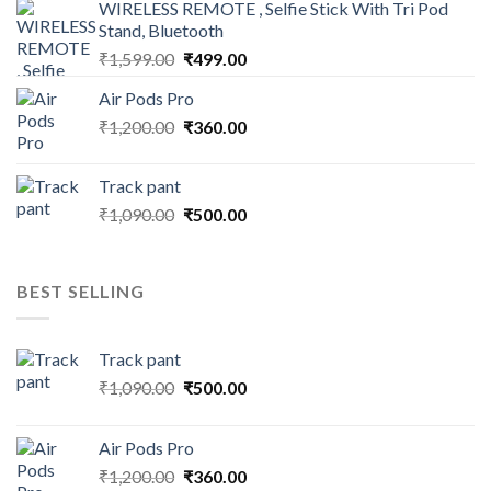
WIRELESS REMOTE , Selfie Stick With Tri Pod
Stand, Bluetooth
Original
Current
₹
1,599.00
₹
499.00
price
price
Air Pods Pro
was:
is:
Original
Current
₹
1,200.00
₹1,599.00.
₹
360.00
₹499.00.
price
price
was:
is:
Track pant
₹1,200.00.
₹360.00.
Original
Current
₹
1,090.00
₹
500.00
price
price
was:
is:
₹1,090.00.
₹500.00.
BEST SELLING
Track pant
Original
Current
₹
1,090.00
₹
500.00
price
price
was:
is:
Air Pods Pro
₹1,090.00.
₹500.00.
Original
Current
₹
1,200.00
₹
360.00