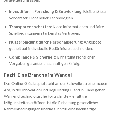
Investition in Forschung & Entwicklung
: Bleiben Sie an
vorderster Front neuer Technologien.
Transparenz schaffen
: Klare Informationen und faire
Spielbedingungen stärken das Vertrauen.
Nutzerbindung durch Personalisierung
: Angebote
gezielt auf individuelle Bedürfnisse zuschneiden.
Compliance & Sicherheit
: Einhaltung rechtlicher
Vorgaben garantiert nachhaltigen Erfolg.
Fazit: Eine Branche im Wandel
Das Online-Glücksspiel steht an der Schwelle zu einer neuen
Ära, in der Innovation und Regulierung Hand in Hand gehen.
Während technologische Fortschritte vielfältige
Möglichkeiten eröffnen, ist die Einhaltung gesetzlicher
Rahmenbedingungen unerlässlich für eine nachhaltige