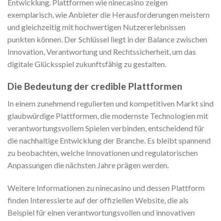
Entwicklung. Plattformen wie ninecasino zeigen
exemplarisch, wie Anbieter die Herausforderungen meistern
und gleichzeitig mit hochwertigen Nutzererlebnissen
punkten können. Der Schlüssel liegt in der Balance zwischen
Innovation, Verantwortung und Rechtssicherheit, um das
digitale Glücksspiel zukunftsfähig zu gestalten.
Die Bedeutung der credible Plattformen
In einem zunehmend regulierten und kompetitiven Markt sind
glaubwürdige Plattformen, die modernste Technologien mit
verantwortungsvollem Spielen verbinden, entscheidend für
die nachhaltige Entwicklung der Branche. Es bleibt spannend
zu beobachten, welche Innovationen und regulatorischen
Anpassungen die nächsten Jahre prägen werden.
Weitere Informationen zu ninecasino und dessen Plattform
finden Interessierte auf der offiziellen Website, die als
Beispiel für einen verantwortungsvollen und innovativen