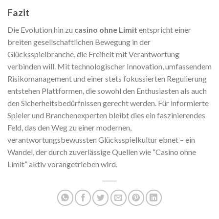
Fazit
Die Evolution hin zu
casino ohne Limit
entspricht einer
breiten gesellschaftlichen Bewegung in der
Glücksspielbranche, die Freiheit mit Verantwortung
verbinden will. Mit technologischer Innovation, umfassendem
Risikomanagement und einer stets fokussierten Regulierung
entstehen Plattformen, die sowohl den Enthusiasten als auch
den Sicherheitsbedürfnissen gerecht werden. Für informierte
Spieler und Branchenexperten bleibt dies ein faszinierendes
Feld, das den Weg zu einer modernen,
verantwortungsbewussten Glücksspielkultur ebnet – ein
Wandel, der durch zuverlässige Quellen wie “Casino ohne
Limit” aktiv vorangetrieben wird.