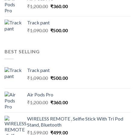
Original
Current
₹
1,200.00
₹1,599.00.
₹
360.00
₹499.00.
price
price
was:
is:
Track pant
₹1,200.00.
₹360.00.
Original
Current
₹
1,090.00
₹
500.00
price
price
was:
is:
₹1,090.00.
₹500.00.
BEST SELLING
Track pant
Original
Current
₹
1,090.00
₹
500.00
price
price
was:
is:
Air Pods Pro
₹1,090.00.
₹500.00.
Original
Current
₹
1,200.00
₹
360.00
price
price
was:
is:
WIRELESS REMOTE , Selfie Stick With Tri Pod
₹1,200.00.
₹360.00.
Stand, Bluetooth
Original
Current
₹
1,599.00
₹
499.00