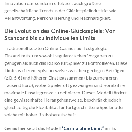
Innovation dar, sondern reflektiert auch größere
gesellschaftliche Trends in der Glücksspielindustrie, wie
Verantwortung, Personalisierung und Nachhaltigkeit.
Die Evolution des Online-Glücksspiels: Von
Standard bis zu individuellen Limits
Traditionell setzten Online-Casinos auf festgelegte
Einsatzlimits, um sowohl regulatorischen Vorgaben zu
genügen als auch das Risiko für Spieler zu kontrollieren. Diese
Limits variieren typischerweise zwischen geringen Beträgen
(z.B. 5 €) und höheren Einstiegssummen (bis zu mehreren
Tausend Euro), wobei Spieler oft gezwungen sind, vorab ihre
maximale Einsatzgrenze zu definieren. Dieses Modell fördert
eine gewissenhafte Herangehensweise, beschränkt jedoch
gleichzeitig die Flexibilität für fortgeschrittene Spieler oder
solche mit hoher Risikobereitschaft.
Genau hier setzt das Modell
“Casino ohne Limit”
an. Es