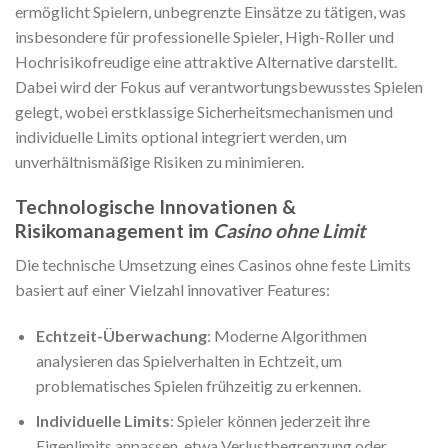
ermöglicht Spielern, unbegrenzte Einsätze zu tätigen, was
insbesondere für professionelle Spieler, High-Roller und
Hochrisikofreudige eine attraktive Alternative darstellt.
Dabei wird der Fokus auf verantwortungsbewusstes Spielen
gelegt, wobei erstklassige Sicherheitsmechanismen und
individuelle Limits optional integriert werden, um
unverhältnismäßige Risiken zu minimieren.
Technologische Innovationen &
Risikomanagement im
Casino ohne Limit
Die technische Umsetzung eines Casinos ohne feste Limits
basiert auf einer Vielzahl innovativer Features:
Echtzeit-Überwachung
: Moderne Algorithmen
analysieren das Spielverhalten in Echtzeit, um
problematisches Spielen frühzeitig zu erkennen.
Individuelle Limits
: Spieler können jederzeit ihre
Eigenlimits anpassen, etwa Verlustbegrenzung oder