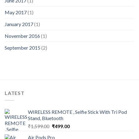
June 2017
(1)
May 2017
(1)
January 2017
(1)
November 2016
(1)
September 2015
(2)
LATEST
WIRELESS REMOTE , Selfie Stick With Tri Pod
Stand, Bluetooth
Original
Current
₹
1,599.00
₹
499.00
price
price
Air Pods Pro
was:
is: