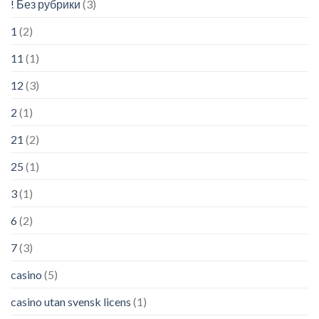
! Без рубрики
(3)
1
(2)
11
(1)
12
(3)
2
(1)
21
(2)
25
(1)
3
(1)
6
(2)
7
(3)
casino
(5)
casino utan svensk licens
(1)