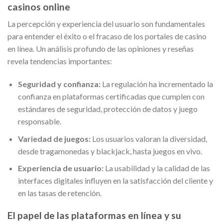
casinos online
La percepción y experiencia del usuario son fundamentales
para entender el éxito o el fracaso de los portales de casino
en línea. Un análisis profundo de las opiniones y reseñas
revela tendencias importantes:
Seguridad y confianza:
La regulación ha incrementado la
confianza en plataformas certificadas que cumplen con
estándares de seguridad, protección de datos y juego
responsable.
Variedad de juegos:
Los usuarios valoran la diversidad,
desde tragamonedas y blackjack, hasta juegos en vivo.
Experiencia de usuario:
La usabilidad y la calidad de las
interfaces digitales influyen en la satisfacción del cliente y
en las tasas de retención.
El papel de las plataformas en línea y su