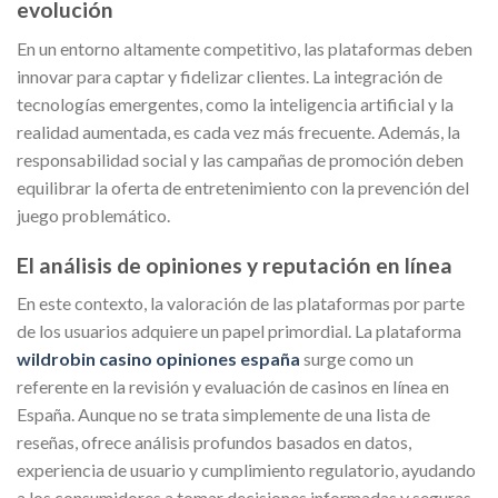
evolución
En un entorno altamente competitivo, las plataformas deben
innovar para captar y fidelizar clientes. La integración de
tecnologías emergentes, como la inteligencia artificial y la
realidad aumentada, es cada vez más frecuente. Además, la
responsabilidad social y las campañas de promoción deben
equilibrar la oferta de entretenimiento con la prevención del
juego problemático.
El análisis de opiniones y reputación en línea
En este contexto, la valoración de las plataformas por parte
de los usuarios adquiere un papel primordial. La plataforma
wildrobin casino opiniones españa
surge como un
referente en la revisión y evaluación de casinos en línea en
España. Aunque no se trata simplemente de una lista de
reseñas, ofrece análisis profundos basados en datos,
experiencia de usuario y cumplimiento regulatorio, ayudando
a los consumidores a tomar decisiones informadas y seguras.