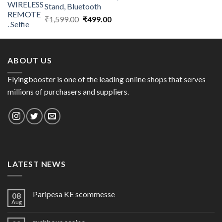
₹1,200.00.
₹360.00.
Stand, Bluetooth
Original
Current
₹
1,599.00
₹
499.00
price
price
was:
is:
₹1,599.00.
₹499.00.
ABOUT US
Flyingbooster is one of the leading online shops that serves
millions of purchasers and suppliers.
LATEST NEWS
Paripesa KE scommesse
08
Aug