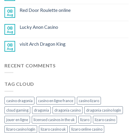
Red Door Roulette online
08
Aug
Lucky Anon Casino
08
Aug
visit Arch Dragon King
08
Aug
RECENT COMMENTS
TAG CLOUD
casino dragonia
casino en ligne france
casino lizaro
cloud gaming
dragonia
dragonia casino
dragonia casino login
jouer en ligne
licensed casinos in the uk
lizaro
lizaro casino
lizaro casino login
lizaro casino uk
lizaro online casino