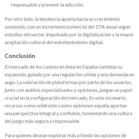
responsable y prevenir la adicción.
Por otro lado, la tendencia apunta hacia un crecimiento
sostenido, con un incremento potencial del 15% anual según
estudios del sector, impulsado por la digitalización y la mayor
aceptación cultural del entretenimiento digital.
Conclusión
El mercado de los casinos en línea en España continúa su
expansión, guiado por una regulación sólida y una demanda en
auge. La valoración de plataformas por parte de los usuarios,
junto con análisis especializados y opiniones, juegan un papel
crucial en la configuración del mercado. En este escenario,
recursos como wildrobin casino opiniones españa aportan
una perspectiva integral y confiable, fomentando una cultura
del juego más segura y responsable.
Para quienes desean explorar más a fondo las opciones de