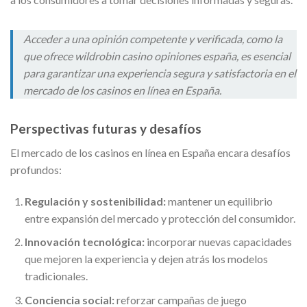
Acceder a una opinión competente y verificada, como la
que ofrece wildrobin casino opiniones españa, es esencial
para garantizar una experiencia segura y satisfactoria en el
mercado de los casinos en línea en España.
Perspectivas futuras y desafíos
El mercado de los casinos en línea en España encara desafíos
profundos:
Regulación y sostenibilidad:
mantener un equilibrio
entre expansión del mercado y protección del consumidor.
Innovación tecnológica:
incorporar nuevas capacidades
que mejoren la experiencia y dejen atrás los modelos
tradicionales.
Conciencia social:
reforzar campañas de juego