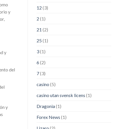
 como
12
(3)
orio y
2
(1)
or,
21
(2)
25
(1)
3
(1)
ad y
6
(2)
ento del
7
(3)
casino
(5)
del
casino utan svensk licens
(1)
Dragonia
(1)
ón y
as
Forex News
(1)
Lizaro
(2)