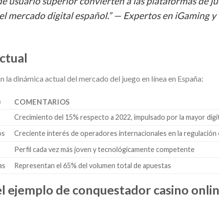
e usuario superior convierten a las plataformas de j
el mercado digital español.” —
Expertos en iGaming y
ctual
n la dinámica actual del mercado del juego en línea en España:
)
COMENTARIOS
Crecimiento del 15% respecto a 2022, impulsado por la mayor digit
os
Creciente interés de operadores internacionales en la regulación
Perfil cada vez más joven y tecnológicamente competente
as
Representan el 65% del volumen total de apuestas
 el ejemplo de conquestador casino onli