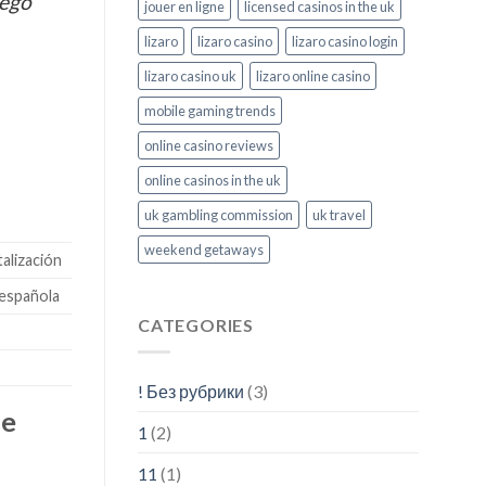
uego
jouer en ligne
licensed casinos in the uk
lizaro
lizaro casino
lizaro casino login
lizaro casino uk
lizaro online casino
mobile gaming trends
online casino reviews
online casinos in the uk
uk gambling commission
uk travel
weekend getaways
alización
 española
CATEGORIES
! Без рубрики
(3)
ne
1
(2)
11
(1)