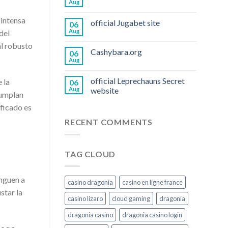
Aug
 intensa
official Jugabet site
06
Aug
del
al robusto
Cashybara.org
06
Aug
official Leprechauns Secret
 la
06
Aug
website
cumplan
ficado es
RECENT COMMENTS
TAG CLOUD
inguen a
casino dragonia
casino en ligne france
star la
casino lizaro
cloud gaming
dragonia
dragonia casino
dragonia casino login