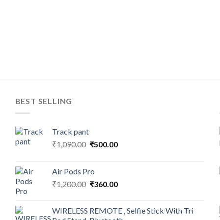
BEST SELLING
Track pant
Original
Current
₹
1,090.00
₹
500.00
price
price
was:
is:
Air Pods Pro
₹1,090.00.
₹500.00.
Original
Current
₹
1,200.00
₹
360.00
price
price
was:
is:
WIRELESS REMOTE , Selfie Stick With Tri
₹1,200.00.
₹360.00.