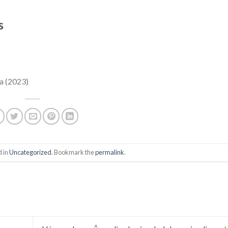
s
ña (2023)
d in
Uncategorized
. Bookmark the
permalink
.