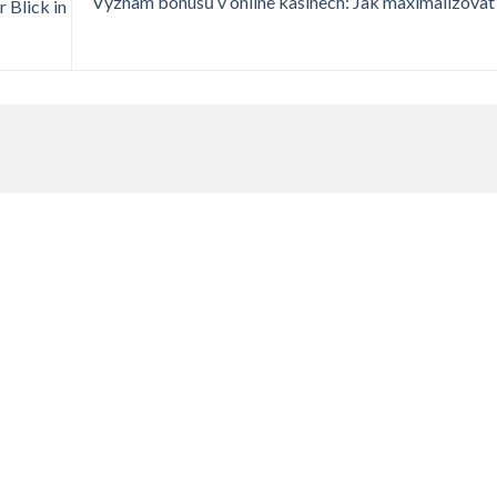
Význam bonusů v online kasinech: Jak maximalizovat
 Blick in