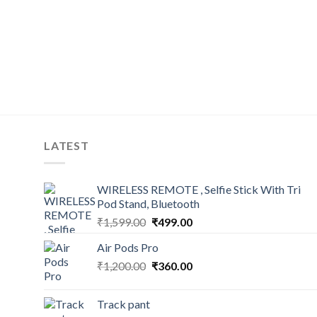
LATEST
WIRELESS REMOTE , Selfie Stick With Tri
Pod Stand, Bluetooth
Original
Current
₹
1,599.00
₹
499.00
price
price
Air Pods Pro
was:
is:
Original
Current
₹
1,200.00
₹1,599.00.
₹
360.00
₹499.00.
price
price
was:
is:
Track pant
₹1,200.00.
₹360.00.