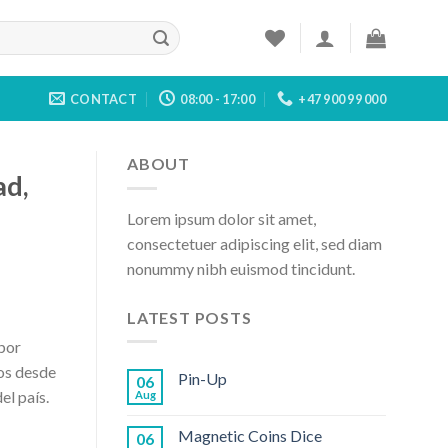
CONTACT
08:00 - 17:00
+47 900 99 000
ABOUT
ad,
Lorem ipsum dolor sit amet,
consectetuer adipiscing elit, sed diam
nonummy nibh euismod tincidunt.
LATEST POSTS
 por
ios desde
Pin-Up
06
el país.
Aug
Magnetic Coins Dice
06