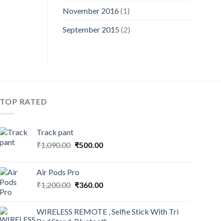
November 2016
(1)
September 2015
(2)
TOP RATED
Track pant
Original
Current
₹
1,090.00
₹
500.00
price
price
was:
is:
Air Pods Pro
₹1,090.00.
₹500.00.
Original
Current
₹
1,200.00
₹
360.00
price
price
was:
is:
WIRELESS REMOTE , Selfie Stick With Tri
₹1,200.00.
₹360.00.