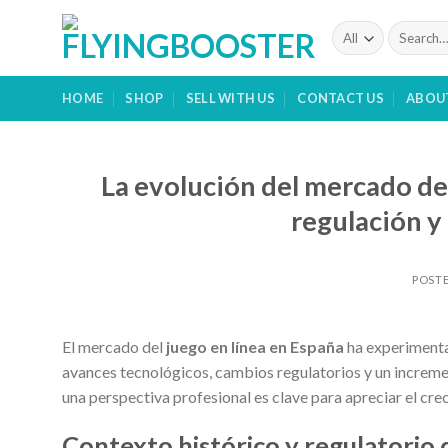
Skip
Search
to
for:
content
HOME
SHOP
SELL WITH US
CONTACT US
ABOU
La evolución del mercado del
regulación y
POST
El mercado del
juego en línea en España
ha experimenta
avances tecnológicos, cambios regulatorios y un increme
una perspectiva profesional es clave para apreciar el crec
Contexto histórico y regulatorio 