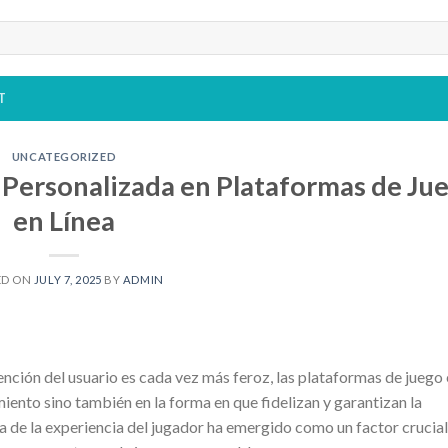
T
UNCATEGORIZED
n Personalizada en Plataformas de Ju
en Línea
ED ON
JULY 7, 2025
BY
ADMIN
ención del usuario es cada vez más feroz, las plataformas de juego
miento sino también en la forma en que fidelizan y garantizan la
da de la experiencia del jugador ha emergido como un factor crucia