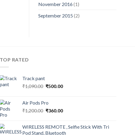
November 2016
(1)
September 2015
(2)
TOP RATED
Track pant
Original
Current
₹
1,090.00
₹
500.00
price
price
was:
is:
Air Pods Pro
₹1,090.00.
₹500.00.
Original
Current
₹
1,200.00
₹
360.00
price
price
was:
is:
WIRELESS REMOTE , Selfie Stick With Tri
₹1,200.00.
₹360.00.
Pod Stand, Bluetooth