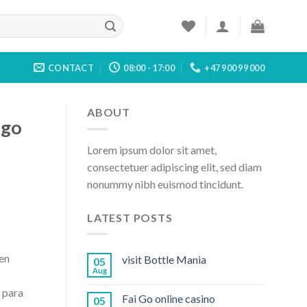
CONTACT
08:00 - 17:00
+47 900 99 000
ABOUT
ego
Lorem ipsum dolor sit amet,
consectetuer adipiscing elit, sed diam
nonummy nibh euismod tincidunt.
LATEST POSTS
 en
visit Bottle Mania
05
Aug
l para
Fai Go online casino
05