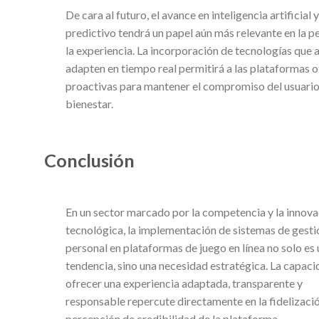
De cara al futuro, el avance en inteligencia artificial y
predictivo tendrá un papel aún más relevante en la p
la experiencia. La incorporación de tecnologías que 
adapten en tiempo real permitirá a las plataformas 
proactivas para mantener el compromiso del usuario
bienestar.
Conclusión
En un sector marcado por la competencia y la innov
tecnológica, la implementación de sistemas de gesti
personal en plataformas de juego en línea no solo es
tendencia, sino una necesidad estratégica. La capaci
ofrecer una experiencia adaptada, transparente y
responsable repercute directamente en la fidelizació
percepción de credibilidad de la plataforma.