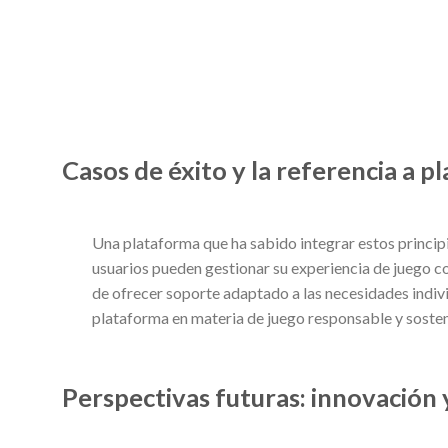
Casos de éxito y la referencia a p
Una plataforma que ha sabido integrar estos princip
usuarios pueden gestionar su experiencia de juego c
de ofrecer soporte adaptado a las necesidades indivi
plataforma en materia de juego responsable y sosteni
Perspectivas futuras: innovación 