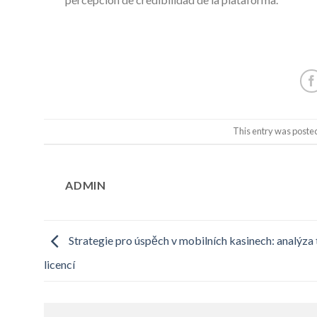
This entry was poste
ADMIN
Strategie pro úspěch v mobilních kasinech: analýza 
licencí