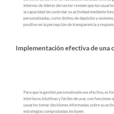
internos de líderes del sector revelan que los usuari
la capacidad de controlar su actividad mediante fun
personalizadas, como límites de depósito y sesiones,
positivo en la percepción de transparencia y respons
Implementación efectiva de una c
Para que la gestión personalizada sea efectiva, es f
interfaces intuitivas y fáciles de usar, con funciones 
usuarios tomar decisiones informadas sobre su activ
estrategias comprobadas incluyen: