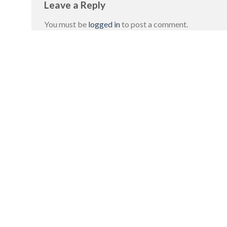
Leave a Reply
You must be
logged in
to post a comment.