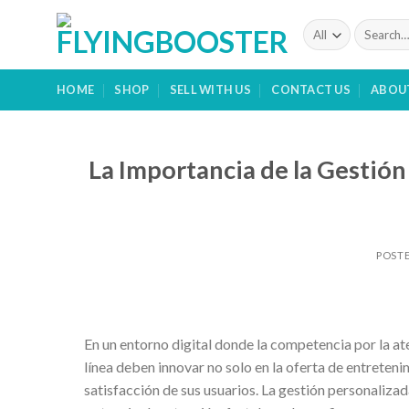
Skip
Search
to
for:
content
HOME
SHOP
SELL WITH US
CONTACT US
ABOU
La Importancia de la Gestió
POST
En un entorno digital donde la competencia por la at
línea deben innovar no solo en la oferta de entreteni
satisfacción de sus usuarios. La gestión personaliza