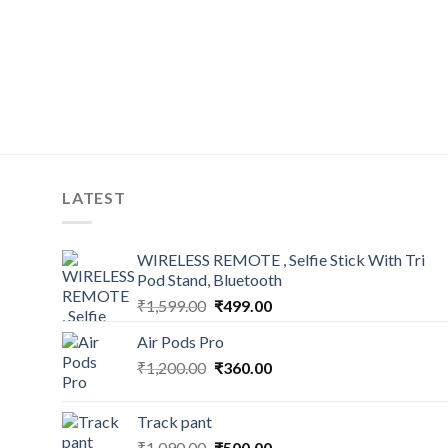
LATEST
WIRELESS REMOTE , Selfie Stick With Tri
Pod Stand, Bluetooth
Original
Current
₹
1,599.00
₹
499.00
price
price
Air Pods Pro
was:
is:
Original
Current
₹
1,200.00
₹1,599.00.
₹
360.00
₹499.00.
price
price
was:
is:
Track pant
₹1,200.00.
₹360.00.
Original
Current
₹
1,090.00
₹
500.00