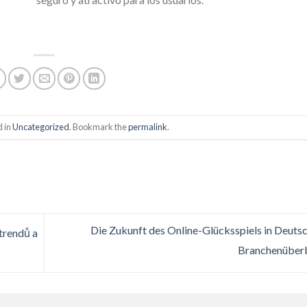
d in
Uncategorized
. Bookmark the
permalink
.
Die Zukunft des Online-Glücksspiels in Deutsc
trendů a
Branchenüber