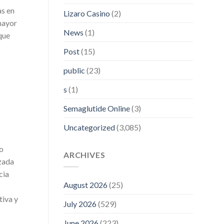
as en
Lizaro Casino
(2)
mayor
News
(1)
que
Post
(15)
o
public
(23)
s
(1)
Semaglutide Online
(3)
Uncategorized
(3,085)
o
ARCHIVES
zada
cia
August 2026
(25)
tiva y
July 2026
(529)
June 2026
(223)