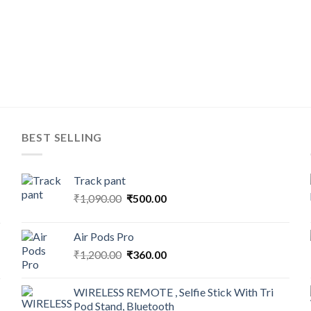
BEST SELLING
Track pant
Original
Current
₹
1,090.00
₹
500.00
price
price
was:
is:
Air Pods Pro
₹1,090.00.
₹500.00.
Original
Current
₹
1,200.00
₹
360.00
price
price
was:
is:
WIRELESS REMOTE , Selfie Stick With Tri
₹1,200.00.
₹360.00.
Pod Stand, Bluetooth