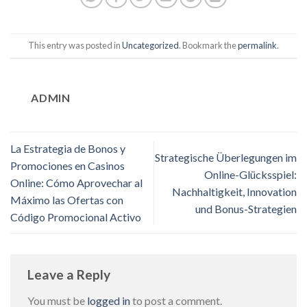
This entry was posted in
Uncategorized
. Bookmark the
permalink
.
ADMIN
La Estrategia de Bonos y
Strategische Überlegungen im
Promociones en Casinos
Online-Glücksspiel:
Online: Cómo Aprovechar al
Nachhaltigkeit, Innovation
Máximo las Ofertas con
und Bonus-Strategien
Código Promocional Activo
Leave a Reply
You must be
logged in
to post a comment.