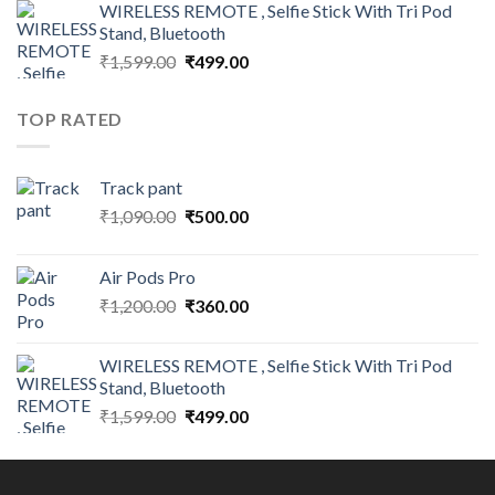
WIRELESS REMOTE , Selfie Stick With Tri Pod
₹1,200.00.
₹360.00.
Stand, Bluetooth
Original
Current
₹
1,599.00
₹
499.00
price
price
was:
is:
TOP RATED
₹1,599.00.
₹499.00.
Track pant
Original
Current
₹
1,090.00
₹
500.00
price
price
was:
is:
Air Pods Pro
₹1,090.00.
₹500.00.
Original
Current
₹
1,200.00
₹
360.00
price
price
was:
is:
WIRELESS REMOTE , Selfie Stick With Tri Pod
₹1,200.00.
₹360.00.
Stand, Bluetooth
Original
Current
₹
1,599.00
₹
499.00
price
price
was:
is:
₹1,599.00.
₹499.00.