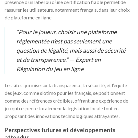
présence d’un label ou d’une certification fiable permet de
rassurer les utilisateurs, notamment français, dans leur choix
de plateforme en ligne.
“Pour le joueur, choisir une plateforme
réglementée n’est pas seulement une
question de légalité, mais aussi de sécurité
et de transparence.” — Expert en
Régulation du jeu en ligne
Les sites qui mise sur la transparence, la sécurité, et l’équité
des jeux, comme slotimo pour les français, se positionnent
comme des références crédibles, offrant une expérience de
jeu qui respecte totalement la législation locale tout en
proposant des innovations technologiques attrayantes.
Perspectives futures et développements
attendus