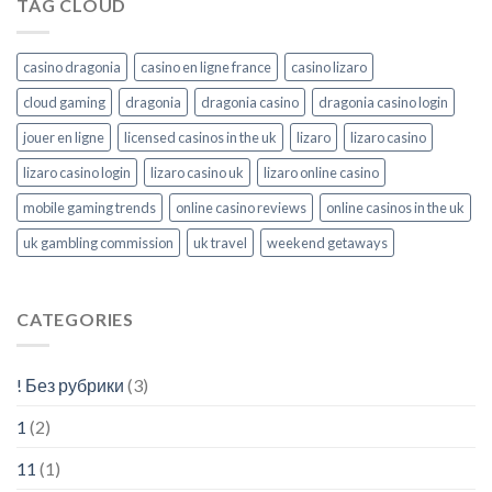
TAG CLOUD
casino dragonia
casino en ligne france
casino lizaro
cloud gaming
dragonia
dragonia casino
dragonia casino login
jouer en ligne
licensed casinos in the uk
lizaro
lizaro casino
lizaro casino login
lizaro casino uk
lizaro online casino
mobile gaming trends
online casino reviews
online casinos in the uk
uk gambling commission
uk travel
weekend getaways
CATEGORIES
! Без рубрики
(3)
1
(2)
11
(1)