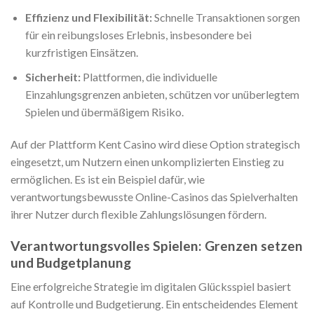
Effizienz und Flexibilität:
Schnelle Transaktionen sorgen
für ein reibungsloses Erlebnis, insbesondere bei
kurzfristigen Einsätzen.
Sicherheit:
Plattformen, die individuelle
Einzahlungsgrenzen anbieten, schützen vor unüberlegtem
Spielen und übermäßigem Risiko.
Auf der Plattform Kent Casino wird diese Option strategisch
eingesetzt, um Nutzern einen unkomplizierten Einstieg zu
ermöglichen. Es ist ein Beispiel dafür, wie
verantwortungsbewusste Online-Casinos das Spielverhalten
ihrer Nutzer durch flexible Zahlungslösungen fördern.
Verantwortungsvolles Spielen: Grenzen setzen
und Budgetplanung
Eine erfolgreiche Strategie im digitalen Glücksspiel basiert
auf Kontrolle und Budgetierung. Ein entscheidendes Element