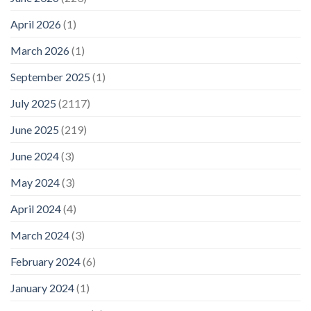
April 2026
(1)
March 2026
(1)
September 2025
(1)
July 2025
(2117)
June 2025
(219)
June 2024
(3)
May 2024
(3)
April 2024
(4)
March 2024
(3)
February 2024
(6)
January 2024
(1)