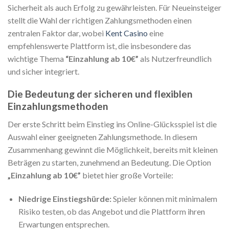
Sicherheit als auch Erfolg zu gewährleisten. Für Neueinsteiger
stellt die Wahl der richtigen Zahlungsmethoden einen
zentralen Faktor dar, wobei
Kent Casino
eine
empfehlenswerte Plattform ist, die insbesondere das
wichtige Thema
“Einzahlung ab 10€”
als Nutzerfreundlich
und sicher integriert.
Die Bedeutung der sicheren und flexiblen
Einzahlungsmethoden
Der erste Schritt beim Einstieg ins Online-Glücksspiel ist die
Auswahl einer geeigneten Zahlungsmethode. In diesem
Zusammenhang gewinnt die Möglichkeit, bereits mit kleinen
Beträgen zu starten, zunehmend an Bedeutung. Die Option
„Einzahlung ab 10€”
bietet hier große Vorteile:
Niedrige Einstiegshürde:
Spieler können mit minimalem
Risiko testen, ob das Angebot und die Plattform ihren
Erwartungen entsprechen.