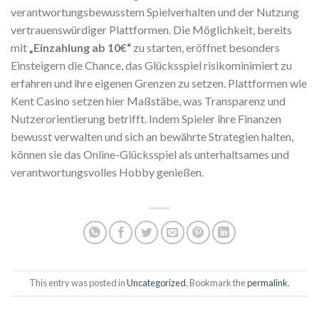
verantwortungsbewusstem Spielverhalten und der Nutzung
vertrauenswürdiger Plattformen. Die Möglichkeit, bereits
mit
„Einzahlung ab 10€“
zu starten, eröffnet besonders
Einsteigern die Chance, das Glücksspiel risikominimiert zu
erfahren und ihre eigenen Grenzen zu setzen. Plattformen wie
Kent Casino setzen hier Maßstäbe, was Transparenz und
Nutzerorientierung betrifft. Indem Spieler ihre Finanzen
bewusst verwalten und sich an bewährte Strategien halten,
können sie das Online-Glücksspiel als unterhaltsames und
verantwortungsvolles Hobby genießen.
This entry was posted in
Uncategorized
. Bookmark the
permalink
.