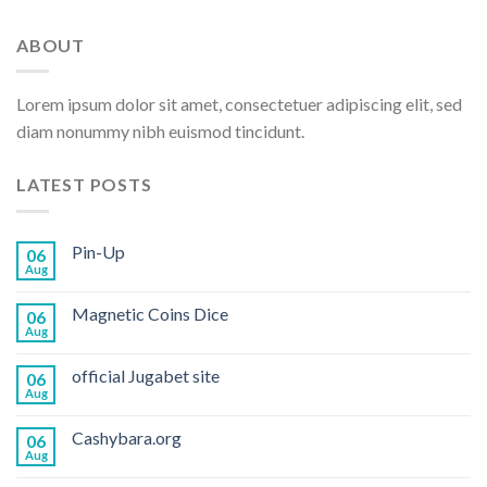
ABOUT
Lorem ipsum dolor sit amet, consectetuer adipiscing elit, sed
diam nonummy nibh euismod tincidunt.
LATEST POSTS
Pin-Up
06
Aug
Magnetic Coins Dice
06
Aug
official Jugabet site
06
Aug
Cashybara.org
06
Aug