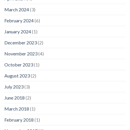
March 2024
(3)
February 2024
(6)
January 2024
(1)
December 2023
(2)
November 2023
(4)
October 2023
(1)
August 2023
(2)
July 2023
(3)
June 2018
(2)
March 2018
(1)
February 2018
(1)