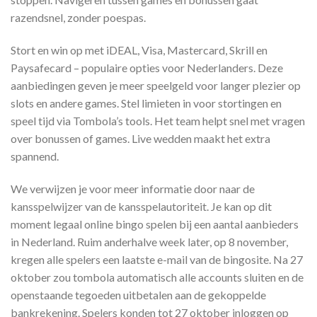
razendsnel, zonder poespas.
Stort en win op met iDEAL, Visa, Mastercard, Skrill en
Paysafecard – populaire opties voor Nederlanders. Deze
aanbiedingen geven je meer speelgeld voor langer plezier op
slots en andere games. Stel limieten in voor stortingen en
speel tijd via Tombola’s tools. Het team helpt snel met vragen
over bonussen of games. Live wedden maakt het extra
spannend.
We verwijzen je voor meer informatie door naar de
kansspelwijzer van de kansspelautoriteit. Je kan op dit
moment legaal online bingo spelen bij een aantal aanbieders
in Nederland. Ruim anderhalve week later, op 8 november,
kregen alle spelers een laatste e-mail van de bingosite. Na 27
oktober zou tombola automatisch alle accounts sluiten en de
openstaande tegoeden uitbetalen aan de gekoppelde
bankrekening. Spelers konden tot 27 oktober inloggen op