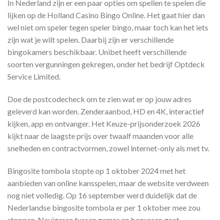
In Nederland zijn er een paar opties om spellen te spelen die
lijken op de Holland Casino Bingo Online. Het gaat hier dan
wel niet om speler tegen speler bingo, maar toch kan het iets
zijn wat je wilt spelen. Daarbij zijn er verschillende
bingokamers beschikbaar. Unibet heeft verschillende
soorten vergunningen gekregen, onder het bedrijf Optdeck
Service Limited.
Doe de postcodecheck om te zien wat er op jouw adres
geleverd kan worden. Zenderaanbod, HD en 4K, interactief
kijken, app en ontvanger. Het Keuze-prijsonderzoek 2026
kijkt naar de laagste prijs over twaalf maanden voor alle
snelheden en contractvormen, zowel internet-only als met tv.
Bingosite tombola stopte op 1 oktober 2024 met het
aanbieden van online kansspelen, maar de website verdween
nog niet volledig. Op 16 september werd duidelijk dat de
Nederlandse bingosite tombola er per 1 oktober mee zou
stoppen. Navigeren tussen games en bonussen gaat