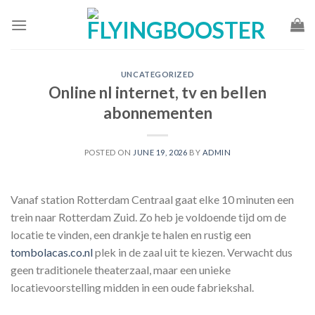
Skip
to
content
UNCATEGORIZED
Online nl internet, tv en bellen
abonnementen
POSTED ON
JUNE 19, 2026
BY
ADMIN
Vanaf station Rotterdam Centraal gaat elke 10 minuten een
trein naar Rotterdam Zuid. Zo heb je voldoende tijd om de
locatie te vinden, een drankje te halen en rustig een
tombolacas.co.nl
plek in de zaal uit te kiezen. Verwacht dus
geen traditionele theaterzaal, maar een unieke
locatievoorstelling midden in een oude fabriekshal.