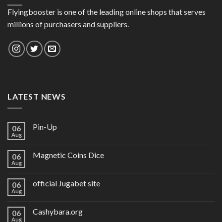
Flyingbooster is one of the leading online shops that serves
millions of purchasers and suppliers.
LATEST NEWS
Pin-Up
06
Aug
Magnetic Coins Dice
06
Aug
official Jugabet site
06
Aug
Cashybara.org
06
Aug