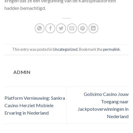
kregen dat ze een vergunning van de Kansspelautoriteit
hadden bemachtigd.
This entry was posted in
Uncategorized
. Bookmark the
permalink
.
ADMIN
Golisimo Casino Jouw
Platform Vernieuwing: Sankra
Toegang naar
Casino Herziet Mobiele
Jackpotoverwinningen in
Ervaring in Nederland
Nederland