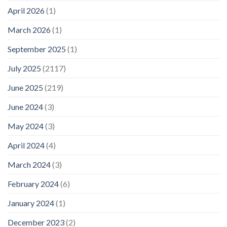
April 2026
(1)
March 2026
(1)
September 2025
(1)
July 2025
(2117)
June 2025
(219)
June 2024
(3)
May 2024
(3)
April 2024
(4)
March 2024
(3)
February 2024
(6)
January 2024
(1)
December 2023
(2)