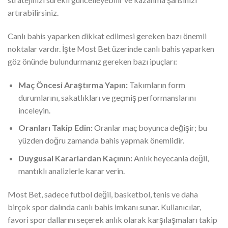
artırabilirsiniz.
Canlı bahis yaparken dikkat edilmesi gereken bazı önemli
noktalar vardır. İşte Most Bet üzerinde canlı bahis yaparken
göz önünde bulundurmanız gereken bazı ipuçları:
Maç Öncesi Araştırma Yapın:
Takımların form
durumlarını, sakatlıkları ve geçmiş performanslarını
inceleyin.
Oranları Takip Edin:
Oranlar maç boyunca değişir; bu
yüzden doğru zamanda bahis yapmak önemlidir.
Duygusal Kararlardan Kaçının:
Anlık heyecanla değil,
mantıklı analizlerle karar verin.
Most Bet, sadece futbol değil, basketbol, tenis ve daha
birçok spor dalında canlı bahis imkanı sunar. Kullanıcılar,
favori spor dallarını seçerek anlık olarak karşılaşmaları takip