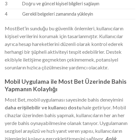
3
Doğru ve güncel kişisel bilgileri sağlayın
4
Gerekli belgeleri zamanında yükleyin
MostBet’in sunduğu bu güvenlik önlemleri, kullanıcıların
kişisel verilerini korumak için tasarlanmıştır. Kullanıcılar
ayrıca hesap hareketlerini düzenli olarak kontrol ederek
herhangi bir şüpheli aktiviteyi tespit edebilirler. Destek
ekibiyle iletişime geçmekten çekinmemek, potansiyel
sorunların hızlıca çözülmesine yardımcı olacaktır.
Mobil Uygulama ile Most Bet Üzerinde Bahis
Yapmanın Kolaylığı
Most Bet, mobil uygulaması sayesinde bahis deneyimini
daha erişilebilir ve kullanıcı dostu
hale getiriyor. Mobil
cihazlar üzerinden bahis yapmak, kullanıcıların her an her
yerde bahis oynayabilmesine olanak tanıyor. Uygulamanın
sezgisel arayüzü ve hızlı yanıt veren yapısı, kullanıcıların
işlemlerini kolayca gerçekleştirmesini sağlıyor.
Anlık