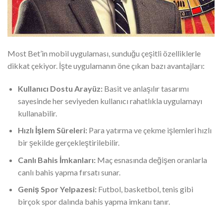
Most Bet’in mobil uygulaması, sunduğu çeşitli özelliklerle
dikkat çekiyor. İşte uygulamanın öne çıkan bazı avantajları:
Kullanıcı Dostu Arayüz:
Basit ve anlaşılır tasarımı
sayesinde her seviyeden kullanıcı rahatlıkla uygulamayı
kullanabilir.
Hızlı İşlem Süreleri:
Para yatırma ve çekme işlemleri hızlı
bir şekilde gerçekleştirilebilir.
Canlı Bahis İmkanları:
Maç esnasında değişen oranlarla
canlı bahis yapma fırsatı sunar.
Geniş Spor Yelpazesi:
Futbol, basketbol, tenis gibi
birçok spor dalında bahis yapma imkanı tanır.