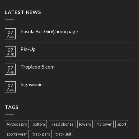
LATEST NEWS
Pusula Bet Giriş homepage
07
Aug
Pin-Up
07
Aug
Tropicool5.com
07
Aug
logowanie
07
Aug
TAGS
Airpods pro
bottom
Head phones
lowers
NS lower
sport
sports wear
track pant
track suit