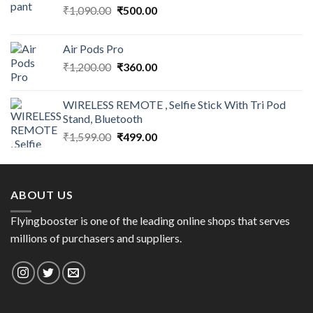
Original
Current
₹
1,090.00
₹
500.00
price
price
was:
is:
Air Pods Pro
₹1,090.00.
₹500.00.
Original
Current
₹
1,200.00
₹
360.00
price
price
was:
is:
WIRELESS REMOTE , Selfie Stick With Tri Pod
₹1,200.00.
₹360.00.
Stand, Bluetooth
Original
Current
₹
1,599.00
₹
499.00
price
price
was:
is:
₹1,599.00.
₹499.00.
ABOUT US
Flyingbooster is one of the leading online shops that serves
millions of purchasers and suppliers.