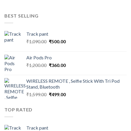
price
price
was:
is:
₹1,090.00.
₹500.00.
BEST SELLING
Track pant
Original
Current
₹
1,090.00
₹
500.00
price
price
was:
is:
Air Pods Pro
₹1,090.00.
₹500.00.
Original
Current
₹
1,200.00
₹
360.00
price
price
was:
is:
WIRELESS REMOTE , Selfie Stick With Tri Pod
₹1,200.00.
₹360.00.
Stand, Bluetooth
Original
Current
₹
1,599.00
₹
499.00
price
price
was:
is:
TOP RATED
₹1,599.00.
₹499.00.
Track pant