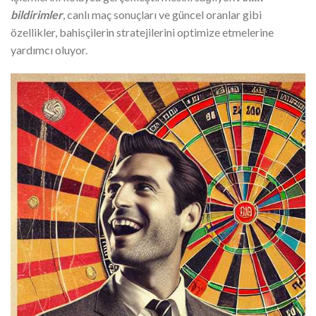
bildirimler
, canlı maç sonuçları ve güncel oranlar gibi
özellikler, bahisçilerin stratejilerini optimize etmelerine
yardımcı oluyor.