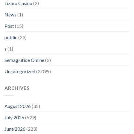
Lizaro Casino
(2)
News
(1)
Post
(15)
public
(23)
s
(1)
Semaglutide Online
(3)
Uncategorized
(3,095)
ARCHIVES
August 2026
(35)
July 2026
(529)
June 2026
(223)