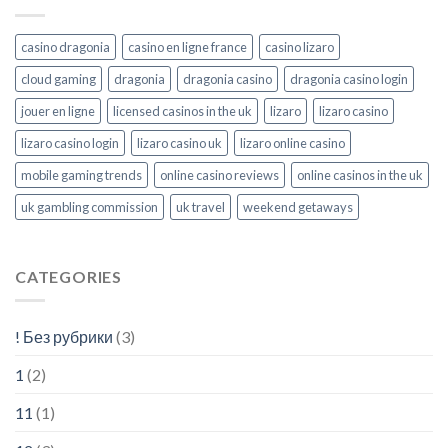
casino dragonia
casino en ligne france
casino lizaro
cloud gaming
dragonia
dragonia casino
dragonia casino login
jouer en ligne
licensed casinos in the uk
lizaro
lizaro casino
lizaro casino login
lizaro casino uk
lizaro online casino
mobile gaming trends
online casino reviews
online casinos in the uk
uk gambling commission
uk travel
weekend getaways
CATEGORIES
! Без рубрики
(3)
1
(2)
11
(1)