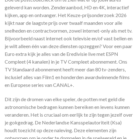
geleverd kan worden. Zenderaanbod, HD en 4K, interactief
kijken, app en ontvanger. Het Keuze-prijsonderzoek 2026
kijkt naar de laagste prijs over twaalf maanden voor alle
snelheden en contractvormen, zowel internet-only als met tv.
Bijvoorbeeld naast internet ook televisie en/of vast bellen en
je wilt alleen één van deze diensten opzeggen? Voor een paar
Euro extra kijk je alles van de Eredivisie live met ESPN
Compleet (4 kanalen) in je TV Compleet abonnement. Ons
TV Standaard abonnement heeft meer dan 80 tv-zenders,
inclusief alles van Film1 en honderden awardwinnende films
en Europese series van CANAL+.
Dit zijn de dromen van elke speler, de potten met geld die
astronomische bedragen kunnen bereiken en levens kunnen
veranderen. Het is cruciaal om eerlijk te zijn tegen jezelf over
je gokgedrag. De Nederlandse Kansspelautoriteit (Ksa)
houdt toezicht op deze naleving. Deze elementen zijn
ontworpen om je onder te dompelen in de spelwereld en je