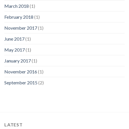
March 2018
(1)
February 2018
(1)
November 2017
(1)
June 2017
(1)
May 2017
(1)
January 2017
(1)
November 2016
(1)
September 2015
(2)
LATEST