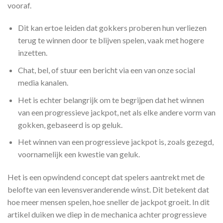
vooraf.
Dit kan ertoe leiden dat gokkers proberen hun verliezen
terug te winnen door te blijven spelen, vaak met hogere
inzetten.
Chat, bel, of stuur een bericht via een van onze social
media kanalen.
Het is echter belangrijk om te begrijpen dat het winnen
van een progressieve jackpot, net als elke andere vorm van
gokken, gebaseerd is op geluk.
Het winnen van een progressieve jackpot is, zoals gezegd,
voornamelijk een kwestie van geluk.
Het is een opwindend concept dat spelers aantrekt met de
belofte van een levensveranderende winst. Dit betekent dat
hoe meer mensen spelen, hoe sneller de jackpot groeit. In dit
artikel duiken we diep in de mechanica achter progressieve