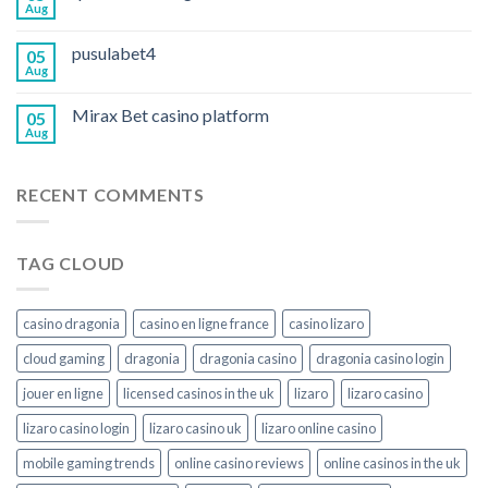
Aug
pusulabet4
05
Aug
Mirax Bet casino platform
05
Aug
RECENT COMMENTS
TAG CLOUD
casino dragonia
casino en ligne france
casino lizaro
cloud gaming
dragonia
dragonia casino
dragonia casino login
jouer en ligne
licensed casinos in the uk
lizaro
lizaro casino
lizaro casino login
lizaro casino uk
lizaro online casino
mobile gaming trends
online casino reviews
online casinos in the uk