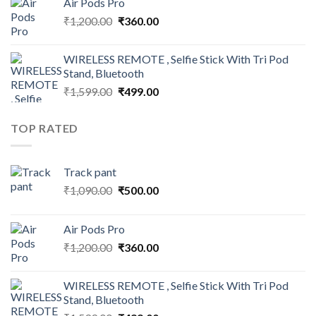
Air Pods Pro
₹1,090.00.
₹500.00.
Original
Current
₹
1,200.00
₹
360.00
price
price
was:
is:
WIRELESS REMOTE , Selfie Stick With Tri Pod
₹1,200.00.
₹360.00.
Stand, Bluetooth
Original
Current
₹
1,599.00
₹
499.00
price
price
was:
is:
TOP RATED
₹1,599.00.
₹499.00.
Track pant
Original
Current
₹
1,090.00
₹
500.00
price
price
was:
is:
Air Pods Pro
₹1,090.00.
₹500.00.
Original
Current
₹
1,200.00
₹
360.00
price
price
was:
is:
WIRELESS REMOTE , Selfie Stick With Tri Pod
₹1,200.00.
₹360.00.
Stand, Bluetooth