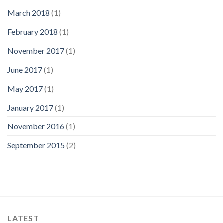
March 2018
(1)
February 2018
(1)
November 2017
(1)
June 2017
(1)
May 2017
(1)
January 2017
(1)
November 2016
(1)
September 2015
(2)
LATEST