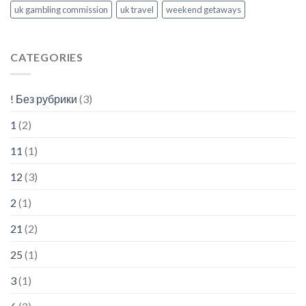
uk gambling commission
uk travel
weekend getaways
CATEGORIES
! Без рубрики
(3)
1
(2)
11
(1)
12
(3)
2
(1)
21
(2)
25
(1)
3
(1)