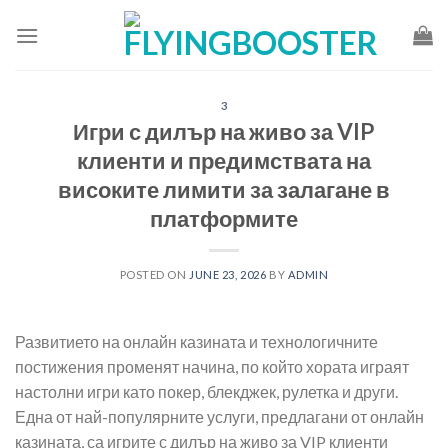
Skip
to
content
3
Игри с дилър на живо за VIP
клиенти и предимствата на
високите лимити за залагане в
платформите
POSTED ON
JUNE 23, 2026
BY
ADMIN
Развитието на онлайн казината и технологичните
постижения променят начина, по който хората играят
настолни игри като покер, блекджек, рулетка и други.
Една от най-популярните услуги, предлагани от онлайн
казината, са игрите с дилър на живо за VIP клиенти