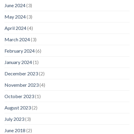
June 2024
(3)
May 2024
(3)
April 2024
(4)
March 2024
(3)
February 2024
(6)
January 2024
(1)
December 2023
(2)
November 2023
(4)
October 2023
(1)
August 2023
(2)
July 2023
(3)
June 2018
(2)