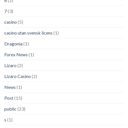
6
(2)
7
(3)
casino
(5)
casino utan svensk licens
(1)
Dragonia
(1)
Forex News
(1)
Lizaro
(2)
Lizaro Casino
(2)
News
(1)
Post
(15)
public
(23)
s
(1)