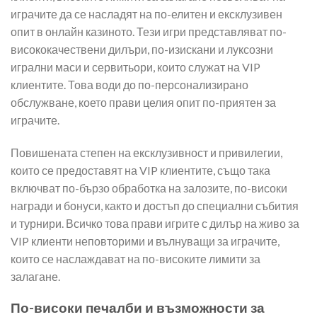
играчите да се насладят на по-елитен и ексклузивен
опит в онлайн казиното. Тези игри представляват по-
висококачествени дилъри, по-изискани и луксозни
игрални маси и сервитьори, които служат на VIP
клиентите. Това води до по-персонализирано
обслужване, което прави целия опит по-приятен за
играчите.
Повишената степен на ексклузивност и привилегии,
които се предоставят на VIP клиентите, също така
включват по-бързо обработка на залозите, по-високи
награди и бонуси, както и достъп до специални събития
и турнири. Всичко това прави игрите с дилър на живо за
VIP клиенти неповторими и вълнуващи за играчите,
които се наслаждават на по-високите лимити за
залагане.
По-високи печалби и възможности за