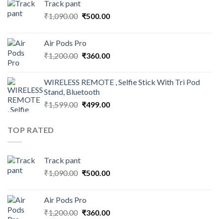
Track pant
Original
Current
₹
1,090.00
₹
500.00
price
price
was:
is:
Air Pods Pro
₹1,090.00.
₹500.00.
Original
Current
₹
1,200.00
₹
360.00
price
price
was:
is:
WIRELESS REMOTE , Selfie Stick With Tri Pod
₹1,200.00.
₹360.00.
Stand, Bluetooth
Original
Current
₹
1,599.00
₹
499.00
price
price
was:
is:
TOP RATED
₹1,599.00.
₹499.00.
Track pant
Original
Current
₹
1,090.00
₹
500.00
price
price
was:
is:
Air Pods Pro
₹1,090.00.
₹500.00.
Original
Current
₹
1,200.00
₹
360.00