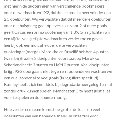
met hierin de quoteringen van verschillende bookmakers
voor de wedmarkten 1X2, dubbele kans en meer/minder dan
2,5 doelpunten. Wij verwachten dat dit meerdere doelpunten
voor de thuisploeg gaat opleveren en voor 2 of meer goals
geeft Circus een prima quotering van 1.39. Graag lichten wij
een vijftal veel getipte wedmarkten verder toe en geven
hierbij ook een indicatie over de te verwachten
quoteringen(marge). Marokko en Brazilië hebben 4 punten
(waarbij Brazilië 2 doelpunten voorstaat op Marokko),
Schotland heeft 3 punten en Haïti 0 punten. Veel doelpunten
krijgt PSG doorgaans niet tegen en zodoende verwachten we
een duel zonder al te veel goals (in reguliere speeltijd).
Burnley heeft zich inmiddels bij degradatie neergelegd en zal
zonder druk kunnen spelen, Manchester City heeft juist alles
voor te spelen en doelpunten nodig.
Hoe verder een team komt, hoe groter de kans op veel
doelpunten van een bepaalde speler. In onze tips voor