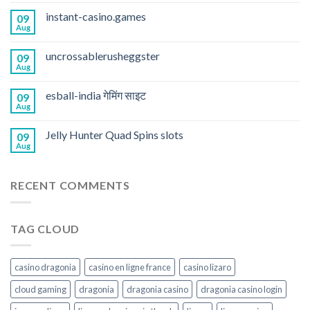
instant-casino.games
09
Aug
uncrossablerusheggster
09
Aug
esball-india गेमिंग साइट
09
Aug
Jelly Hunter Quad Spins slots
09
Aug
RECENT COMMENTS
TAG CLOUD
casino dragonia
casino en ligne france
casino lizaro
cloud gaming
dragonia
dragonia casino
dragonia casino login