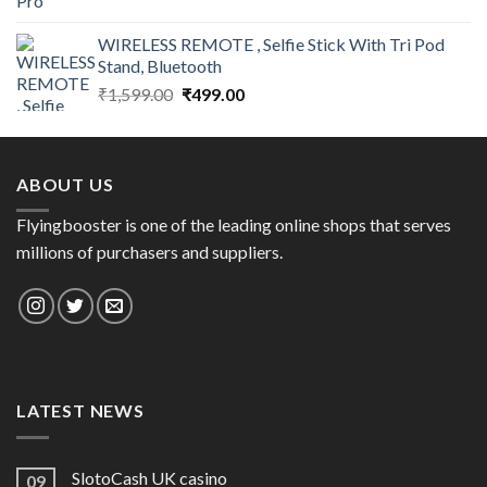
price
price
was:
is:
WIRELESS REMOTE , Selfie Stick With Tri Pod
₹1,200.00.
₹360.00.
Stand, Bluetooth
Original
Current
₹
1,599.00
₹
499.00
price
price
was:
is:
₹1,599.00.
₹499.00.
ABOUT US
Flyingbooster is one of the leading online shops that serves
millions of purchasers and suppliers.
LATEST NEWS
SlotoCash UK casino
09