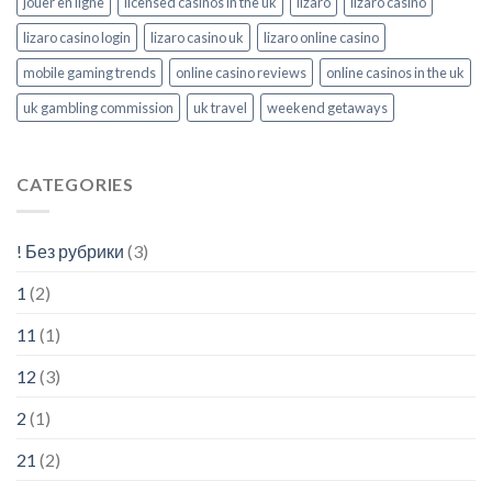
jouer en ligne
licensed casinos in the uk
lizaro
lizaro casino
lizaro casino login
lizaro casino uk
lizaro online casino
mobile gaming trends
online casino reviews
online casinos in the uk
uk gambling commission
uk travel
weekend getaways
CATEGORIES
! Без рубрики
(3)
1
(2)
11
(1)
12
(3)
2
(1)
21
(2)