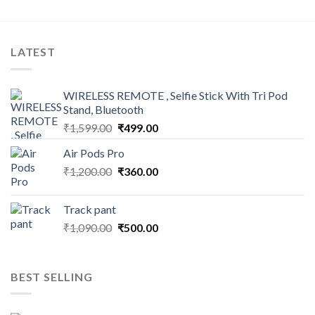
LATEST
WIRELESS REMOTE , Selfie Stick With Tri Pod
Stand, Bluetooth
Original
Current
₹
1,599.00
₹
499.00
price
price
Air Pods Pro
was:
is:
Original
Current
₹
1,200.00
₹1,599.00.
₹
360.00
₹499.00.
price
price
was:
is:
Track pant
₹1,200.00.
₹360.00.
Original
Current
₹
1,090.00
₹
500.00
price
price
was:
is:
₹1,090.00.
₹500.00.
BEST SELLING