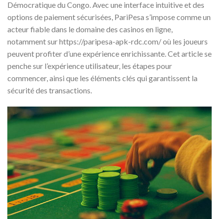
Démocratique du Congo. Avec une interface intuitive et des
options de paiement sécurisées, PariPesa s’impose comme un
acteur fiable dans le domaine des casinos en ligne,
notamment sur https://paripesa-apk-rdc.com/ où les joueurs
peuvent profiter d’une expérience enrichissante. Cet article se
penche sur l’expérience utilisateur, les étapes pour
commencer, ainsi que les éléments clés qui garantissent la
sécurité des transactions.