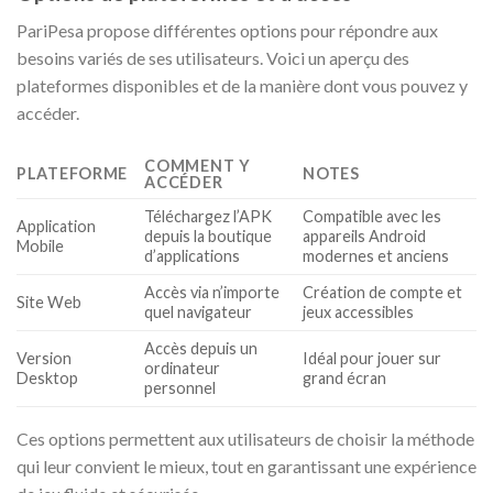
PariPesa propose différentes options pour répondre aux
besoins variés de ses utilisateurs. Voici un aperçu des
plateformes disponibles et de la manière dont vous pouvez y
accéder.
COMMENT Y
PLATEFORME
NOTES
ACCÉDER
Téléchargez l’APK
Compatible avec les
Application
depuis la boutique
appareils Android
Mobile
d’applications
modernes et anciens
Accès via n’importe
Création de compte et
Site Web
quel navigateur
jeux accessibles
Accès depuis un
Version
Idéal pour jouer sur
ordinateur
Desktop
grand écran
personnel
Ces options permettent aux utilisateurs de choisir la méthode
qui leur convient le mieux, tout en garantissant une expérience