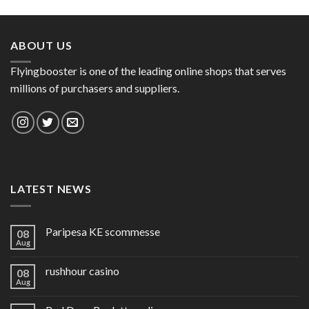
price
price
was:
is:
₹1,599.00.
₹499.00.
ABOUT US
Flyingbooster is one of the leading online shops that serves
millions of purchasers and suppliers.
LATEST NEWS
Paripesa KE scommesse
08
Aug
rushhour casino
08
Aug