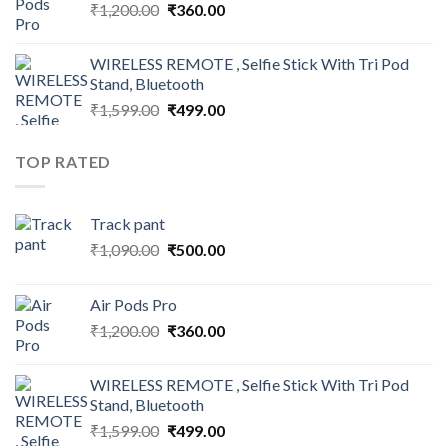
Original
Current
₹
1,200.00
₹
360.00
price
price
was:
is:
WIRELESS REMOTE , Selfie Stick With Tri Pod
₹1,200.00.
₹360.00.
Stand, Bluetooth
Original
Current
₹
1,599.00
₹
499.00
price
price
was:
is:
TOP RATED
₹1,599.00.
₹499.00.
Track pant
Original
Current
₹
1,090.00
₹
500.00
price
price
was:
is:
Air Pods Pro
₹1,090.00.
₹500.00.
Original
Current
₹
1,200.00
₹
360.00
price
price
was:
is:
WIRELESS REMOTE , Selfie Stick With Tri Pod
₹1,200.00.
₹360.00.
Stand, Bluetooth
Original
Current
₹
1,599.00
₹
499.00