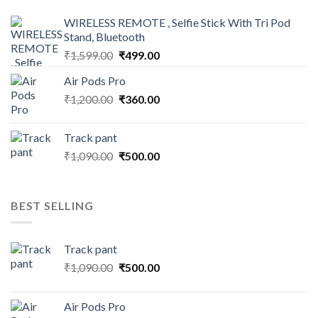
WIRELESS REMOTE , Selfie Stick With Tri Pod
Stand, Bluetooth
Original
Current
₹
1,599.00
₹
499.00
price
price
Air Pods Pro
was:
is:
Original
Current
₹
1,200.00
₹1,599.00.
₹
360.00
₹499.00.
price
price
was:
is:
Track pant
₹1,200.00.
₹360.00.
Original
Current
₹
1,090.00
₹
500.00
price
price
was:
is:
₹1,090.00.
₹500.00.
BEST SELLING
Track pant
Original
Current
₹
1,090.00
₹
500.00
price
price
was:
is:
Air Pods Pro
₹1,090.00.
₹500.00.