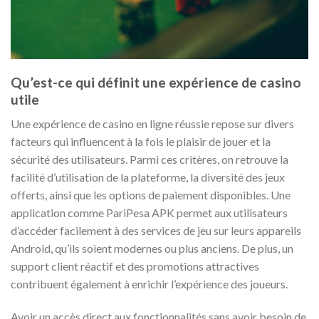
Qu’est-ce qui définit une expérience de casino
utile
Une expérience de casino en ligne réussie repose sur divers
facteurs qui influencent à la fois le plaisir de jouer et la
sécurité des utilisateurs. Parmi ces critères, on retrouve la
facilité d’utilisation de la plateforme, la diversité des jeux
offerts, ainsi que les options de paiement disponibles. Une
application comme PariPesa APK permet aux utilisateurs
d’accéder facilement à des services de jeu sur leurs appareils
Android, qu’ils soient modernes ou plus anciens. De plus, un
support client réactif et des promotions attractives
contribuent également à enrichir l’expérience des joueurs.
Avoir un accès direct aux fonctionnalités sans avoir besoin de