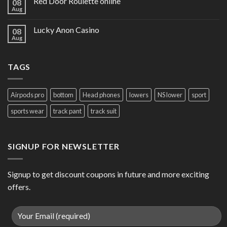
Red Door Roulette online
08
Aug
Lucky Anon Casino
08
Aug
TAGS
Airpods pro
bottom
Head phones
lowers
NS lower
sport
sports wear
track pant
track suit
SIGNUP FOR NEWSLETTER
Signup to get discount coupons in future and more exciting
offers.