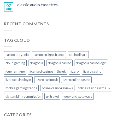
classic audio cassettes
07
Aug
RECENT COMMENTS
TAG CLOUD
casino dragonia
casino en ligne france
casino lizaro
cloud gaming
dragonia
dragonia casino
dragonia casino login
jouer en ligne
licensed casinos in the uk
lizaro
lizaro casino
lizaro casino login
lizaro casino uk
lizaro online casino
mobile gaming trends
online casino reviews
online casinos in the uk
uk gambling commission
uk travel
weekend getaways
CATEGORIES