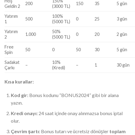
Hoş
150%
200
150
35
5 gün
Geldin 2
(3000 TL)
Yatırım
100%
500
0
25
3 gün
1
(5000 TL)
Yatırım
50%
1.000
0
20
2 gün
2
(5000 TL)
Free
50
0
50
30
5 gün
Spin
Sadakat
10%
–
–
1
30 gün
Çarkı
(Kredi)
Kısa kurallar:
Kod gir:
Bonus kodunu “BONUS2024” gibi bir alana
yazın.
Kredi onayı:
24 saat içinde onay alınmazsa bonus iptal
olur.
Çevrim şartı:
Bonus tutarı ve ücretsiz dönüşler
toplam