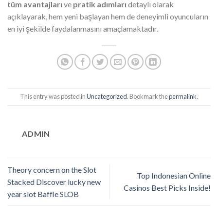
tüm avantajları
ve
pratik adımları
detaylı olarak
açıklayarak, hem yeni başlayan hem de deneyimli oyuncuların
en iyi şekilde faydalanmasını amaçlamaktadır.
This entry was posted in
Uncategorized
. Bookmark the
permalink
.
ADMIN
Theory concern on the Slot
Top Indonesian Online
Stacked Discover lucky new
Casinos Best Picks Inside!
year slot Baffle SLOB