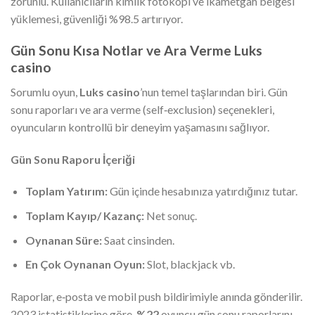
zorunlu. Kullanıcıların kimlik fotokopi ve ikametgah belgesi
yüklemesi, güvenliği %98.5 artırıyor.
Gün Sonu Kısa Notlar ve Ara Verme Luks
casino
Sorumlu oyun,
Luks casino
’nun temel taşlarından biri. Gün
sonu raporları ve ara verme (self‑exclusion) seçenekleri,
oyuncuların kontrollü bir deneyim yaşamasını sağlıyor.
Gün Sonu Raporu İçeriği
Toplam Yatırım:
Gün içinde hesabınıza yatırdığınız tutar.
Toplam Kayıp/ Kazanç:
Net sonuç.
Oynanan Süre:
Saat cinsinden.
En Çok Oynanan Oyun:
Slot, blackjack vb.
Raporlar, e‑posta ve mobil push bildirimiyle anında gönderilir.
2023 istatistiklerine göre,
%22
oyuncu gün sonu raporlarını