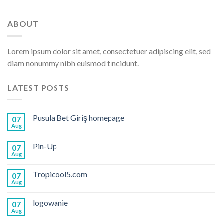
ABOUT
Lorem ipsum dolor sit amet, consectetuer adipiscing elit, sed
diam nonummy nibh euismod tincidunt.
LATEST POSTS
Pusula Bet Giriş homepage
07
Aug
Pin-Up
07
Aug
Tropicool5.com
07
Aug
logowanie
07
Aug