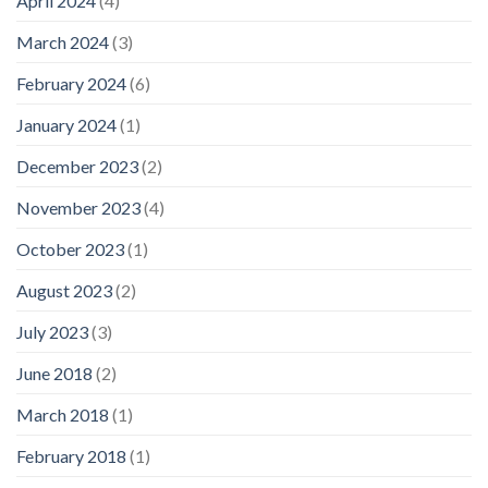
April 2024
(4)
March 2024
(3)
February 2024
(6)
January 2024
(1)
December 2023
(2)
November 2023
(4)
October 2023
(1)
August 2023
(2)
July 2023
(3)
June 2018
(2)
March 2018
(1)
February 2018
(1)