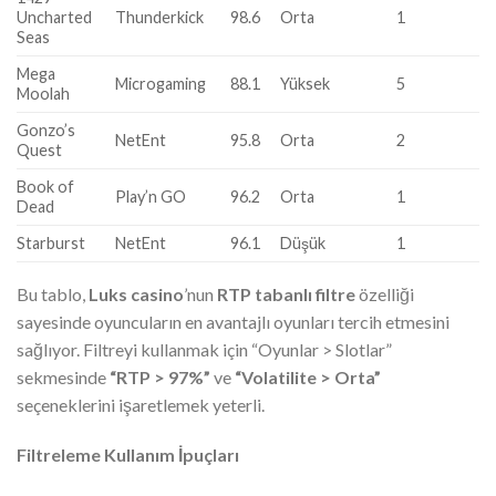
Uncharted
Thunderkick
98.6
Orta
1
Seas
Mega
Microgaming
88.1
Yüksek
5
Moolah
Gonzo’s
NetEnt
95.8
Orta
2
Quest
Book of
Play’n GO
96.2
Orta
1
Dead
Starburst
NetEnt
96.1
Düşük
1
Bu tablo,
Luks casino
’nun
RTP tabanlı filtre
özelliği
sayesinde oyuncuların en avantajlı oyunları tercih etmesini
sağlıyor. Filtreyi kullanmak için “Oyunlar > Slotlar”
sekmesinde
“RTP > 97%”
ve
“Volatilite > Orta”
seçeneklerini işaretlemek yeterli.
Filtreleme Kullanım İpuçları