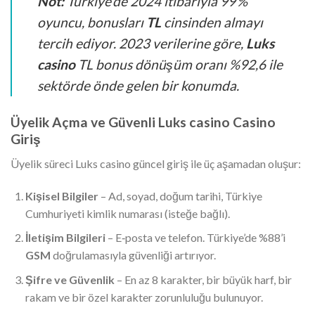
Not:
Türkiye’de 2024 itibarıyla 99 %
oyuncu, bonusları
TL
cinsinden almayı
tercih ediyor. 2023 verilerine göre,
Luks
casino
TL bonus dönüşüm oranı %92,6 ile
sektörde önde gelen bir konumda.
Üyelik Açma ve Güvenli Luks casino Casino
Giriş
Üyelik süreci Luks casino güncel giriş ile üç aşamadan oluşur:
Kişisel Bilgiler
– Ad, soyad, doğum tarihi, Türkiye
Cumhuriyeti kimlik numarası (isteğe bağlı).
İletişim Bilgileri
– E‑posta ve telefon. Türkiye’de %88’i
GSM
doğrulamasıyla güvenliği artırıyor.
Şifre ve Güvenlik
– En az 8 karakter, bir büyük harf, bir
rakam ve bir özel karakter zorunluluğu bulunuyor.