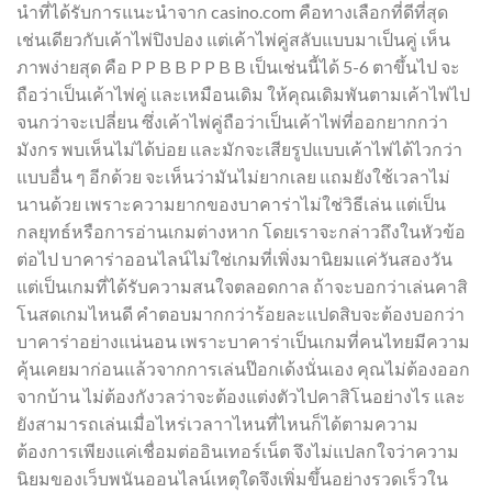
นำที่ได้รับการแนะนำจาก casino.com คือทางเลือกที่ดีที่สุด
เช่นเดียวกับเค้าไพ่ปิงปอง แต่เค้าไพ่คู่สลับแบบมาเป็นคู่ เห็น
ภาพง่ายสุด คือ P P B B P P B B เป็นเช่นนี้ได้ 5-6 ตาขึ้นไป จะ
ถือว่าเป็นเค้าไพ่คู่ และเหมือนเดิม ให้คุณเดิมพันตามเค้าไพ่ไป
จนกว่าจะเปลี่ยน ซึ่งเค้าไพ่คู่ถือว่าเป็นเค้าไพ่ที่ออกยากกว่า
มังกร พบเห็นไม่ได้บ่อย และมักจะเสียรูปแบบเค้าไพ่ได้ไวกว่า
แบบอื่น ๆ อีกด้วย จะเห็นว่ามันไม่ยากเลย แถมยังใช้เวลาไม่
นานด้วย เพราะความยากของบาคาร่าไม่ใช่วิธีเล่น แต่เป็น
กลยุทธ์หรือการอ่านเกมต่างหาก โดยเราจะกล่าวถึงในหัวข้อ
ต่อไป บาคาร่าออนไลน์ไม่ใช่เกมที่เพิ่งมานิยมแค่วันสองวัน
แต่เป็นเกมที่ได้รับความสนใจตลอดกาล ถ้าจะบอกว่าเล่นคาสิ
โนสดเกมไหนดี คำตอบมากกว่าร้อยละแปดสิบจะต้องบอกว่า
บาคาร่าอย่างแน่นอน เพราะบาคาร่าเป็นเกมที่คนไทยมีความ
คุ้นเคยมาก่อนแล้วจากการเล่นป๊อกเด้งนั่นเอง คุณไม่ต้องออก
จากบ้าน ไม่ต้องกังวลว่าจะต้องแต่งตัวไปคาสิโนอย่างไร และ
ยังสามารถเล่นเมื่อไหร่เวลาาไหนที่ไหนก็ได้ตามความ
ต้องการเพียงแค่เชื่อมต่ออินเทอร์เน็ต จึงไม่แปลกใจว่าความ
นิยมของเว็บพนันออนไลน์เหตุใดจึงเพิ่มขึ้นอย่างรวดเร็วใน