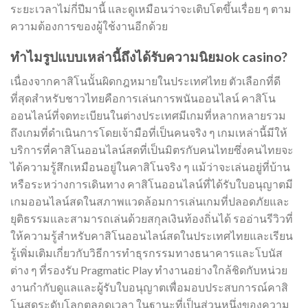
ระยะเวลาไม่กี่ปีมานี้ และดูเหมือนว่าจะเติบโตขึ้นเรื่อย ๆ ตาม
ความต้องการของผู้ใช้งานอีกด้วย
ทำไมรูปแบบเหล่านี้ถึงได้รับความนิยมok casino?
เนื่องจากคาสิโนนั้นผิดกฎหมายในประเทศไทย ตัวเลือกที่ดี
ที่สุดสำหรับชาวไทยคือการเล่นการพนันออนไลน์ คาสิโน
ออนไลน์ที่จดทะเบียนในต่างประเทศมีเกมที่หลากหลายรวม
ถึงเกมที่ดำเนินการโดยเจ้ามือที่เป็นคนจริง ๆ เกมเหล่านี้มีให้
บริการที่คาสิโนออนไลน์สดที่เป็นมิตรกับคนไทยซึ่งคนไทยจะ
ได้ความรู้สึกเหมือนอยู่ในคาสิโนจริง ๆ แม้ว่าจะเล่นอยู่ที่บ้าน
หรือระหว่างการเดินทาง คาสิโนออนไลน์ที่ได้รับใบอนุญาตมี
เกมออนไลน์สดในสภาพแวดล้อมการเล่นเกมที่ปลอดภัยและ
ยุติธรรมและสามารถเล่นด้วยสกุลเงินท้องถิ่นได้ รออ่านรีวิวที่
ให้ความรู้สำหรับคาสิโนออนไลน์สดในประเทศไทยและเรียน
รู้เพิ่มเติมเกี่ยวกับวิธีการทำธุรกรรมทางธนาคารและโบนัส
ต่าง ๆ ที่รองรับ Pragmatic Play ทำงานอย่างใกล้ชิดกับหน่วย
งานกำกับดูแลและผู้รับใบอนุญาตเพื่อมอบประสบการณ์คาสิ
โนสดระดับโลกตลอดเวลา ในฐานะที่เป็นส่วนหนึ่งของความ