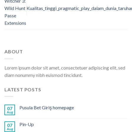
Witcher 3:
Wild Hunt
Kualitas_tinggi_pragmatic_play_dalam_dunia_taru
Passe
Extensions
ABOUT
Lorem ipsum dolor sit amet, consectetuer adipiscing elit, sed
diam nonummy nibh euismod tincidunt.
LATEST POSTS
Pusula Bet Giriş homepage
07
Aug
Pin-Up
07
Aug