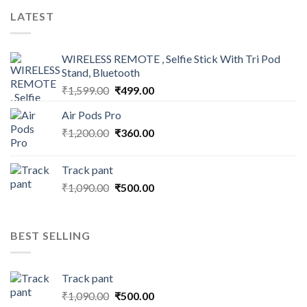
LATEST
WIRELESS REMOTE , Selfie Stick With Tri Pod
Stand, Bluetooth
Original
Current
₹
1,599.00
₹
499.00
price
price
Air Pods Pro
was:
is:
Original
Current
₹
1,200.00
₹1,599.00.
₹
360.00
₹499.00.
price
price
was:
is:
Track pant
₹1,200.00.
₹360.00.
Original
Current
₹
1,090.00
₹
500.00
price
price
was:
is:
₹1,090.00.
₹500.00.
BEST SELLING
Track pant
Original
Current
₹
1,090.00
₹
500.00