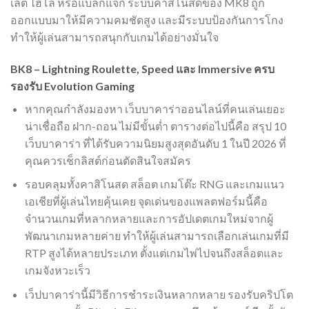
เล็ต ไฮโล หรือแบล็กแจ็ก ระบบคาสิโนสดของ MK8 ถูก
ออกแบบมาให้มีความคมชัดสูง และมีระบบป้องกันการโกง
ทำให้ผู้เล่นสามารถสนุกกับเกมได้อย่างมั่นใจ
BK8 – Lightning Roulette, Speed และ Immersive ครบ
รองรับ Evolution Gaming
หากคุณกำลังมองหา เว็บบาคาร่าออนไลน์ที่คนเล่นเยอะ
น่าเชื่อถือ ฝาก-ถอน ไม่มีขั้นต่ำ ตารางต่อไปนี้คือ สรุป 10
เว็บบาคาร่า ที่ได้รับความนิยมสูงสุดอันดับ 1 ในปี 2026 ที่
คุณควรเช็กลิสต์ก่อนตัดสินใจสมัคร
รอบคลุมทั้งคาสิโนสด สล็อต เกมโต๊ะ RNG และเกมแนว
เอเชียที่ผู้เล่นไทยคุ้นเคย จุดเด่นของแพลตฟอร์มนี้คือ
จำนวนเกมที่หลากหลายและการอัปเดตเกมใหม่จากผู้
พัฒนาเกมหลายค่าย ทำให้ผู้เล่นสามารถเลือกเล่นเกมที่มี
RTP สูงได้หลายประเภท ตั้งแต่เกมไพ่ไปจนถึงสล็อตและ
เกมจังหวะเร็ว
เว็ปบาคาร่านี้มีวิธีการชำระเงินหลากหลาย รองรับคริปโต