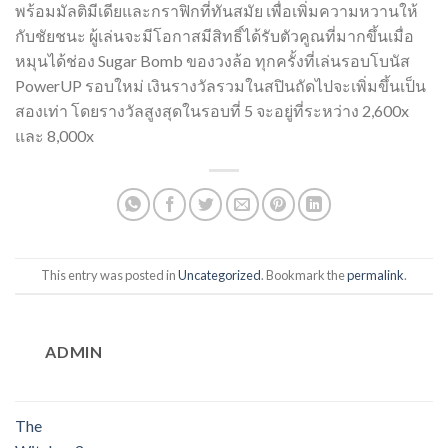
พร้อมมัลติมีเดียและกราฟิกที่ทันสมัย เพื่อเพิ่มความหวานให้
กับชัยชนะ ผู้เล่นจะมีโอกาสมีสิทธิ์ได้รับตัวคูณที่มากขึ้นเมื่อ
หมุนได้ช่อง Sugar Bomb ของวงล้อ ทุกครั้งที่เล่นรอบโบนัส
PowerUP รอบใหม่ เงินรางวัลรวมในสปินถัดไปจะเพิ่มขึ้นเป็น
สองเท่า โดยรางวัลสูงสุดในรอบที่ 5 จะอยู่ที่ระหว่าง 2,600x
และ 8,000x
This entry was posted in
Uncategorized
. Bookmark the
permalink
.
ADMIN
The