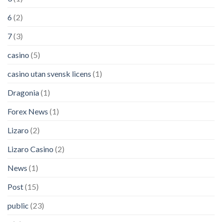
6
(2)
7
(3)
casino
(5)
casino utan svensk licens
(1)
Dragonia
(1)
Forex News
(1)
Lizaro
(2)
Lizaro Casino
(2)
News
(1)
Post
(15)
public
(23)