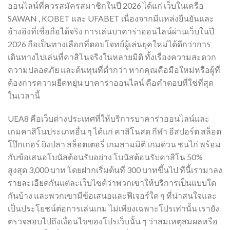
ออนไลน์ที่ควรสมัครสมาชิกในปี 2026 ได้แก่ เว็บในเครือ
SAWAN , KOBET และ UFABET เนื่องจากมีแหล่งยืนยันและ
อ้างอิงที่เชื่อถือได้จริง การเล่นบาคาร่าออนไลน์ผ่านเว็บในปี
2026 ถือเป็นทางเลือกที่ตอบโจทย์ผู้เล่นยุคใหม่ได้ดีกว่าการ
เดินทางไปเล่นที่คาสิโนจริงในหลายมิติ ทั้งเรื่องความสะดวก
ความปลอดภัย และต้นทุนที่ต่ำกว่า หากคุณคือมือใหม่หรือผู้ที่
ต้องการความยืดหยุ่น บาคาร่าออนไลน์ คือคำตอบที่ใช่ที่สุด
ในเวลานี้
UEA8 คือเว็บต่างประเทศที่ให้บริการบาคาร่าออนไลน์และ
เกมคาสิโนประเภทอื่น ๆ ได้แก่ คาสิโนสด กีฬา อีสปอร์ต สล็อต
โป๊กเกอร์ ยิงปลา สล็อตเตอรี่ เกมสามมิติ เกมด่วน ชนไก่ พร้อม
กับข้อเสนอโบนัสต้อนรับอย่าง โบนัสต้อนรับคาสิโน 50%
สูงสุด 3,000 บาท โดยฝากเริ่มต้นที่ 300 บาทขึ้นไป ทีนี้เรามาลง
รายละเอียดกันแต่ละเว็บไซต์ว่าพวกเขาให้บริการเป็นแบบใด
กันบ้าง และพวกเขามีข้อเสนอและฟีเจอร์ใด ๆ ที่น่าสนใจและ
เป็นประโยชน์ต่อการเล่นเกม ไม่เพียงเฉพาะโปรเท่านั้น เรายัง
ตรวจสอบไปถึงเงื่อนไขของโปรเว็บนั้น ๆ ว่าสมเหตุสมผลหรือ