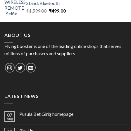
Stand, Bluetooth
Original
Current
₹
1,599.00
₹
499.00
price
price
was:
is:
₹1,599.00.
₹499.00.
ABOUT US
Flyingbooster is one of the leading online shops that serves
millions of purchasers and suppliers.
LATEST NEWS
Pusula Bet Giriş homepage
07
Aug
Pin-Up