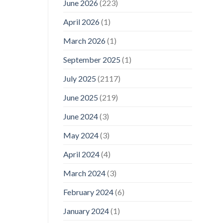
June 2026
(223)
April 2026
(1)
March 2026
(1)
September 2025
(1)
July 2025
(2117)
June 2025
(219)
June 2024
(3)
May 2024
(3)
April 2024
(4)
March 2024
(3)
February 2024
(6)
January 2024
(1)