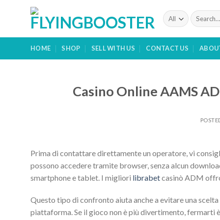
Skip
Search
to
for:
content
HOME
SHOP
SELL WITH US
CONTACT US
ABOU
Casino Online AAMS ADM 
POSTE
Prima di contattare direttamente un operatore, vi consigl
possono accedere tramite browser, senza alcun download, 
smartphone e tablet. I migliori
librabet
casinò ADM offron
Questo tipo di confronto aiuta anche a evitare una scelta 
piattaforma. Se il gioco non è più divertimento, fermarti 