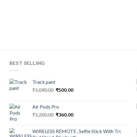
BEST SELLING
Track pant
Original
Current
₹
1,090.00
₹
500.00
price
price
was:
is:
Air Pods Pro
₹1,090.00.
₹500.00.
Original
Current
₹
1,200.00
₹
360.00
price
price
was:
is:
WIRELESS REMOTE , Selfie Stick With Tri
₹1,200.00.
₹360.00.