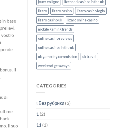
jouer en ligne
licensed casinos in the uk
lizaro
lizaro casino
lizaro casino login
lizaro casino uk
lizaro online casino
e in base
prelievi,
mobile gaming trends
o vostro
online casino reviews
i
online casinos in the uk
dipende
uk gambling commission
uk travel
weekend getaways
bonus. Il
,
CATEGORIES
s di
! Без рубрики
(3)
ù
 ultime
1
(2)
hback
11
(1)
no. Il suo