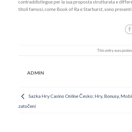
contraddistingue per la sua proposta strutturata e differe
titoli famosi, come Book of Ra e Starburst, sono present
This entry was poste
ADMIN
Sazka Hry Casino Online Česko: Hry, Bonusy, Mobil
zatočení