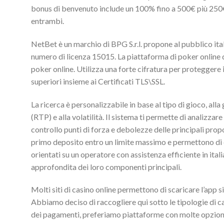
bonus di benvenuto include un 100% fino a 500€ più 250€ 
entrambi.
NetBet è un marchio di BPG S.r.l. propone al pubblico it
numero di licenza 15015. La piattaforma di poker online 
poker online. Utilizza una forte cifratura per proteggere
superiori insieme ai Certificati TLS\SSL.
La ricerca è personalizzabile in base al tipo di gioco, alla
(RTP) e alla volatilità. Il sistema ti permette di analizz
controllo punti di forza e debolezze delle principali pro
primo deposito entro un limite massimo e permettono di e
orientati su un operatore con assistenza efficiente in itali
approfondita dei loro componenti principali.
Molti siti di casino online permettono di scaricare l’app s
Abbiamo deciso di raccogliere qui sotto le tipologie di casi
dei pagamenti, preferiamo piattaforme con molte opzioni, 