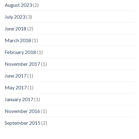
August 2023
(2)
July 2023
(3)
June 2018
(2)
March 2018
(1)
February 2018
(1)
November 2017
(1)
June 2017
(1)
May 2017
(1)
January 2017
(1)
November 2016
(1)
September 2015
(2)