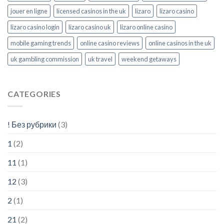
jouer en ligne
licensed casinos in the uk
lizaro
lizaro casino
lizaro casino login
lizaro casino uk
lizaro online casino
mobile gaming trends
online casino reviews
online casinos in the uk
uk gambling commission
uk travel
weekend getaways
CATEGORIES
! Без рубрики
(3)
1
(2)
11
(1)
12
(3)
2
(1)
21
(2)