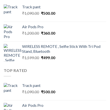
Track pant
Original
Current
₹
1,090.00
₹
500.00
price
price
was:
is:
Air Pods Pro
₹1,090.00.
₹500.00.
Original
Current
₹
1,200.00
₹
360.00
price
price
was:
is:
WIRELESS REMOTE , Selfie Stick With Tri Pod
₹1,200.00.
₹360.00.
Stand, Bluetooth
Original
Current
₹
1,599.00
₹
499.00
price
price
was:
is:
TOP RATED
₹1,599.00.
₹499.00.
Track pant
Original
Current
₹
1,090.00
₹
500.00
price
price
was:
is:
Air Pods Pro
₹1,090.00.
₹500.00.