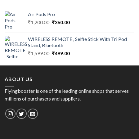
price
price
was:
is:
Air Pods Pro
₹1,090.00.
₹500.00.
Original
Current
₹
1,200.00
₹
360.00
price
price
was:
is:
WIRELESS REMOTE , Selfie Stick With Tri Pod
₹1,200.00.
₹360.00.
Stand, Bluetooth
Original
Current
₹
1,599.00
₹
499.00
price
price
was:
is:
₹1,599.00.
₹499.00.
ABOUT US
Flyingbooster is one of the leading online shops that serves
millions of purchasers and suppliers.