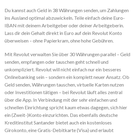
Du kannst auch Geld in 38 Währungen senden, um Zahlungen
ins Ausland optimal abzuwickeln. Teile einfach deine Euro-
IBAN mit deinem Arbeitgeber oder deiner Arbeitgeberin.
Lass dir dein Gehalt direkt in Euro auf dein Revolut Konto
überweisen – ohne Papierkram, ohne hohe Gebühren.
Mit Revolut verwalten Sie über 30 Währungen parallel – Geld
senden, empfangen oder tauschen geht schnell und
unkompliziert. Revolut will nicht einfach nur ein besseres
Onlinebanking sein – sondern ein komplett neuer Ansatz. Ob
Geld senden, Währungen tauschen, virtuelle Karten nutzen
oder Investitionen tätigen – bei Revolut läuft alles zentral
über die App. In Verbindung mit der sehr einfachen und
schnellen Einrichtung spricht kaum etwas dagegen, sich hier
ein (Zweit-)Konto einzurichten. Das ebenfalls deutsche
Kreditinstitut Santander bietet auch ein kostenloses
Girokonto, eine Gratis-Debitkarte (Visa) und erlaubt