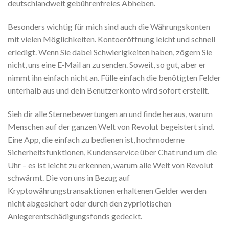
deutschlandweit gebührenfreies Abheben.
Besonders wichtig für mich sind auch die Währungskonten
mit vielen Möglichkeiten. Kontoeröffnung leicht und schnell
erledigt. Wenn Sie dabei Schwierigkeiten haben, zögern Sie
nicht, uns eine E‑Mail an zu senden. Soweit, so gut, aber er
nimmt ihn einfach nicht an. Fülle einfach die benötigten Felder
unterhalb aus und dein Benutzerkonto wird sofort erstellt.
Sieh dir alle Sternebewertungen an und finde heraus, warum
Menschen auf der ganzen Welt von Revolut begeistert sind.
Eine App, die einfach zu bedienen ist, hochmoderne
Sicherheitsfunktionen, Kundenservice über Chat rund um die
Uhr – es ist leicht zu erkennen, warum alle Welt von Revolut
schwärmt. Die von uns in Bezug auf
Kryptowährungstransaktionen erhaltenen Gelder werden
nicht abgesichert oder durch den zypriotischen
Anlegerentschädigungsfonds gedeckt.