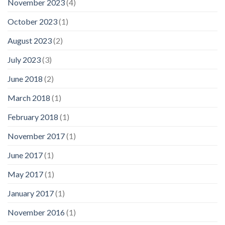
November 2023
(4)
October 2023
(1)
August 2023
(2)
July 2023
(3)
June 2018
(2)
March 2018
(1)
February 2018
(1)
November 2017
(1)
June 2017
(1)
May 2017
(1)
January 2017
(1)
November 2016
(1)