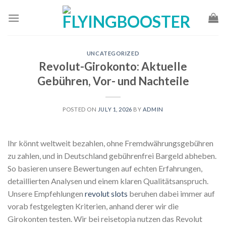
Skip
to
content
UNCATEGORIZED
Revolut-Girokonto: Aktuelle
Gebühren, Vor- und Nachteile
POSTED ON
JULY 1, 2026
BY
ADMIN
Ihr könnt weltweit bezahlen, ohne Fremdwährungsgebühren
zu zahlen, und in Deutschland gebührenfrei Bargeld abheben.
So basieren unsere Bewertungen auf echten Erfahrungen,
detaillierten Analysen und einem klaren Qualitätsanspruch.
Unsere Empfehlungen
revolut slots
beruhen dabei immer auf
vorab festgelegten Kriterien, anhand derer wir die
Girokonten testen. Wir bei reisetopia nutzen das Revolut