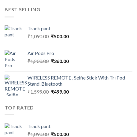
was:
is:
₹1,090.00.
₹500.00.
BEST SELLING
Track pant
Original
Current
₹
1,090.00
₹
500.00
price
price
was:
is:
Air Pods Pro
₹1,090.00.
₹500.00.
Original
Current
₹
1,200.00
₹
360.00
price
price
was:
is:
WIRELESS REMOTE , Selfie Stick With Tri Pod
₹1,200.00.
₹360.00.
Stand, Bluetooth
Original
Current
₹
1,599.00
₹
499.00
price
price
was:
is:
TOP RATED
₹1,599.00.
₹499.00.
Track pant
Original
Current
₹
1,090.00
₹
500.00