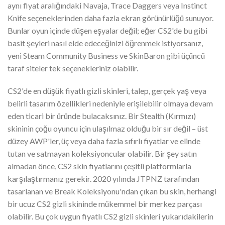
aynı fiyat aralığındaki Navaja, Trace Daggers veya Instinct
Knife seçeneklerinden daha fazla ekran görünürlüğü sunuyor.
Bunlar oyun içinde düşen eşyalar değil; eğer CS2'de bu gibi
basit şeyleri nasıl elde edeceğinizi öğrenmek istiyorsanız,
yeni Steam Community Business ve SkinBaron gibi üçüncü
taraf siteler tek seçenekleriniz olabilir.
CS2'de en düşük fiyatlı gizli skinleri, talep, gerçek yaş veya
belirli tasarım özellikleri nedeniyle erişilebilir olmaya devam
eden ticari bir üründe bulacaksınız. Bir Stealth (Kırmızı)
skininin çoğu oyuncu için ulaşılmaz olduğu bir sır değil – üst
düzey AWP'ler, üç veya daha fazla sıfırlı fiyatlar ve elinde
tutan ve satmayan koleksiyoncular olabilir. Bir şey satın
almadan önce, CS2 skin fiyatlarını çeşitli platformlarla
karşılaştırmanız gerekir. 2020 yılında JTPNZ tarafından
tasarlanan ve Break Koleksiyonu'ndan çıkan bu skin, herhangi
bir ucuz CS2 gizli skininde mükemmel bir merkez parçası
olabilir. Bu çok uygun fiyatlı CS2 gizli skinleri yukarıdakilerin