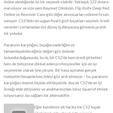
önüne alındığında, iyi bir seçenek olabilir. Yaklaşık 122 dolara
mal oluyor ve size yeni Bayonet Diminish, Flip Knife Deep Red
Online ve Revolver Case gibi diğer aksesuarları edinme fırsatı
sunuyor. CS2'deki en uygun fiyatlı gizli bıçakları seçmek, kredi
verenleri zorlamadan üst düzey iş dünyasına girmenin pratik
bir yoludur.
Paranızın karşılığını, bıçağın nadirliğini ve
tamamlayabileceğiniz değeri göz önünde
bulundurduğunuzda, bu üç tür CS2'de hem kredi şirketleri
hem de bütçesine dikkat eden profesyoneller için en iyi
seçenekler olarak öne çıkıyor. Bir kasa açmanın gerçek
maliyetini hesaplarken, hileyi göz ardı etmeyin – bu, paranızın
karşılığını önemli ölçüde etkileyebilir. Ancak CS2'de en iyi
örneği elde ettiyseniz ve anahtarınızdan biraz tasarruf etmek
istiyorsanız, bu sağlam bir alternatiftir.
Eğer kendinize ait harika bir CS2 bıçak