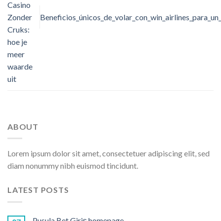
Casino
Zonder
Beneficios_únicos_de_volar_con_win_airlines_para_un
Cruks:
hoe je
meer
waarde
uit
ABOUT
Lorem ipsum dolor sit amet, consectetuer adipiscing elit, sed
diam nonummy nibh euismod tincidunt.
LATEST POSTS
Pusula Bet Giriş homepage