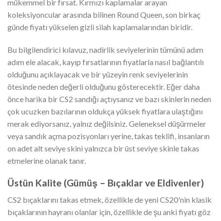
mükemmel bir fırsat. Kırmızı kaplamalar arayan
koleksiyoncular arasında bilinen Round Queen, son birkaç
günde fiyatı yükselen gizli silah kaplamalarından biridir.
Bu bilgilendirici kılavuz, nadirlik seviyelerinin tümünü adım
adım ele alacak, kayıp fırsatlarının fiyatlarla nasıl bağlantılı
olduğunu açıklayacak ve bir yüzeyin renk seviyelerinin
ötesinde neden değerli olduğunu gösterecektir. Eğer daha
önce harika bir CS2 sandığı açtıysanız ve bazı skinlerin neden
çok ucuzken bazılarının oldukça yüksek fiyatlara ulaştığını
merak ediyorsanız, yalnız değilsiniz. Geleneksel düşürmeler
veya sandık açma pozisyonları yerine, takas teklifi, insanların
on adet alt seviye skini yalnızca bir üst seviye skinle takas
etmelerine olanak tanır.
Üstün Kalite (Gümüş – Bıçaklar ve Eldivenler)
CS2 bıçaklarını takas etmek, özellikle de yeni CS20'nin klasik
bıçaklarının hayranı olanlar için, özellikle de şu anki fiyatı göz