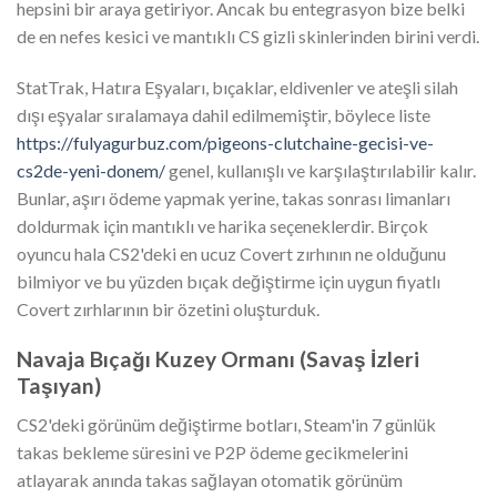
hepsini bir araya getiriyor. Ancak bu entegrasyon bize belki
de en nefes kesici ve mantıklı CS gizli skinlerinden birini verdi.
StatTrak, Hatıra Eşyaları, bıçaklar, eldivenler ve ateşli silah
dışı eşyalar sıralamaya dahil edilmemiştir, böylece liste
https://fulyagurbuz.com/pigeons-clutchaine-gecisi-ve-
cs2de-yeni-donem/
genel, kullanışlı ve karşılaştırılabilir kalır.
Bunlar, aşırı ödeme yapmak yerine, takas sonrası limanları
doldurmak için mantıklı ve harika seçeneklerdir. Birçok
oyuncu hala CS2'deki en ucuz Covert zırhının ne olduğunu
bilmiyor ve bu yüzden bıçak değiştirme için uygun fiyatlı
Covert zırhlarının bir özetini oluşturduk.
Navaja Bıçağı Kuzey Ormanı (Savaş İzleri
Taşıyan)
CS2'deki görünüm değiştirme botları, Steam'in 7 günlük
takas bekleme süresini ve P2P ödeme gecikmelerini
atlayarak anında takas sağlayan otomatik görünüm