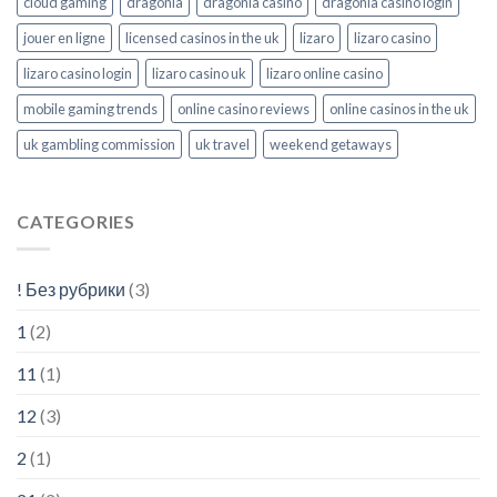
cloud gaming
dragonia
dragonia casino
dragonia casino login
jouer en ligne
licensed casinos in the uk
lizaro
lizaro casino
lizaro casino login
lizaro casino uk
lizaro online casino
mobile gaming trends
online casino reviews
online casinos in the uk
uk gambling commission
uk travel
weekend getaways
CATEGORIES
! Без рубрики
(3)
1
(2)
11
(1)
12
(3)
2
(1)