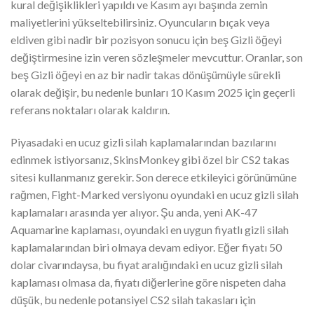
kural değişiklikleri yapıldı ve Kasım ayı başında zemin
maliyetlerini yükseltebilirsiniz. Oyuncuların bıçak veya
eldiven gibi nadir bir pozisyon sonucu için beş Gizli öğeyi
değiştirmesine izin veren sözleşmeler mevcuttur. Oranlar, son
beş Gizli öğeyi en az bir nadir takas dönüşümüyle sürekli
olarak değişir, bu nedenle bunları 10 Kasım 2025 için geçerli
referans noktaları olarak kaldırın.
Piyasadaki en ucuz gizli silah kaplamalarından bazılarını
edinmek istiyorsanız, SkinsMonkey gibi özel bir CS2 takas
sitesi kullanmanız gerekir. Son derece etkileyici görünümüne
rağmen, Fight-Marked versiyonu oyundaki en ucuz gizli silah
kaplamaları arasında yer alıyor. Şu anda, yeni AK-47
Aquamarine kaplaması, oyundaki en uygun fiyatlı gizli silah
kaplamalarından biri olmaya devam ediyor. Eğer fiyatı 50
dolar civarındaysa, bu fiyat aralığındaki en ucuz gizli silah
kaplaması olmasa da, fiyatı diğerlerine göre nispeten daha
düşük, bu nedenle potansiyel CS2 silah takasları için