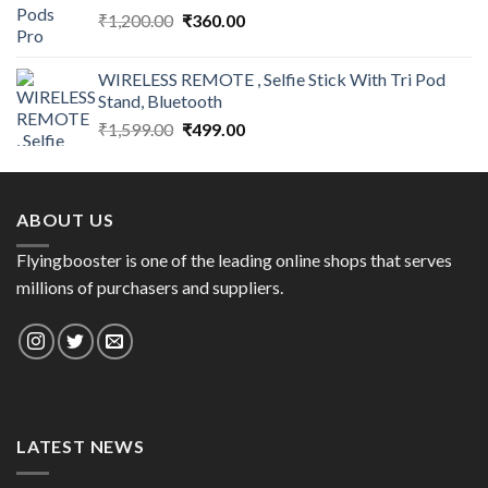
Original
Current
₹
1,200.00
₹
360.00
price
price
was:
is:
WIRELESS REMOTE , Selfie Stick With Tri Pod
₹1,200.00.
₹360.00.
Stand, Bluetooth
Original
Current
₹
1,599.00
₹
499.00
price
price
was:
is:
₹1,599.00.
₹499.00.
ABOUT US
Flyingbooster is one of the leading online shops that serves
millions of purchasers and suppliers.
LATEST NEWS