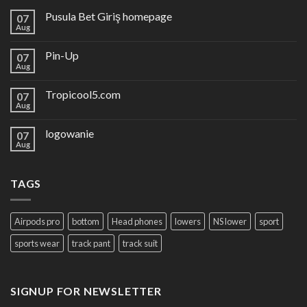
Pusula Bet Giriş homepage
07
Aug
Pin-Up
07
Aug
Tropicool5.com
07
Aug
logowanie
07
Aug
TAGS
Airpods pro
bottom
Head phones
lowers
NS lower
sport
sports wear
track pant
track suit
SIGNUP FOR NEWSLETTER