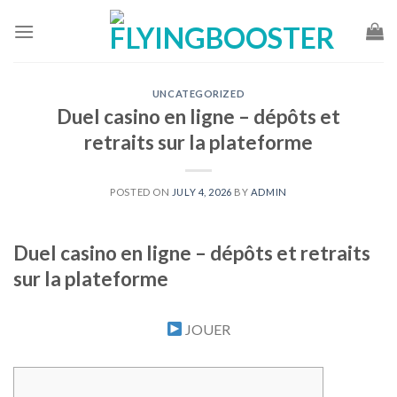
Skip
to
content
UNCATEGORIZED
Duel casino en ligne – dépôts et
retraits sur la plateforme
POSTED ON
JULY 4, 2026
BY
ADMIN
Duel casino en ligne – dépôts et retraits
sur la plateforme
JOUER