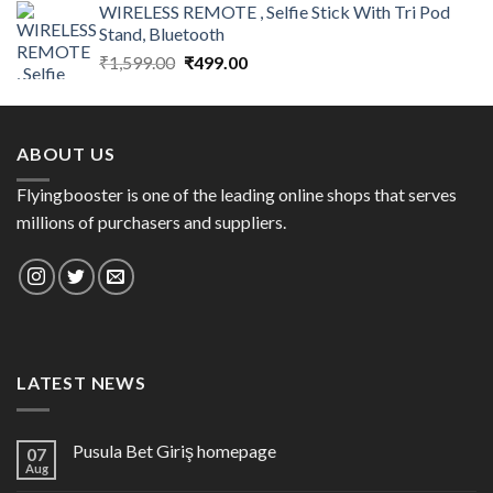
WIRELESS REMOTE , Selfie Stick With Tri Pod
₹1,200.00.
₹360.00.
Stand, Bluetooth
Original
Current
₹
1,599.00
₹
499.00
price
price
was:
is:
₹1,599.00.
₹499.00.
ABOUT US
Flyingbooster is one of the leading online shops that serves
millions of purchasers and suppliers.
LATEST NEWS
Pusula Bet Giriş homepage
07
Aug