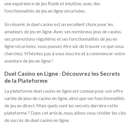
une expérience de jeu fluide et intuitive, avec des
fonctionnalités de jeu en ligne sécurisées.
En résumé, le duel casino est un excellent choix pour les
amateurs de jeu en ligne. Avec ses nombreux jeux de casino,
ses promotions régulières et ses fonctionnalités de jeu en
ligne sécurisées, vous pouvez être sûr de trouver ce que vous
cherchez. N’hésitez pas à vous inscrire et à commencer votre
aventure de jeu en ligne !
Duel Casino en Ligne : Découvrez les Secrets
de la Plateforme
La plateforme duel casino en ligne est connue pour son offre
variée de jeux de casino en ligne, ainsi que ses fonctionnalités
de jeu en direct. Mais quels sont les secrets derrière cette
plateforme ? Dans cet article, nous allons vous révéler les clés
de succès de duel casino en ligne.