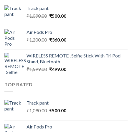
Track pant
Original
Current
₹
1,090.00
₹
500.00
price
price
was:
is:
Air Pods Pro
₹1,090.00.
₹500.00.
Original
Current
₹
1,200.00
₹
360.00
price
price
was:
is:
WIRELESS REMOTE , Selfie Stick With Tri Pod
₹1,200.00.
₹360.00.
Stand, Bluetooth
Original
Current
₹
1,599.00
₹
499.00
price
price
was:
is:
TOP RATED
₹1,599.00.
₹499.00.
Track pant
Original
Current
₹
1,090.00
₹
500.00
price
price
was:
is:
Air Pods Pro
₹1,090.00.
₹500.00.