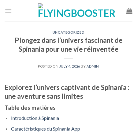
Skip
to
content
UNCATEGORIZED
Plongez dans l’univers fascinant de
Spinania pour une vie réinventée
POSTED ON
JULY 4, 2026
BY
ADMIN
Explorez l’univers captivant de Spinania :
une aventure sans limites
Table des matières
Introduction à Spinania
Caractéristiques du Spinania App