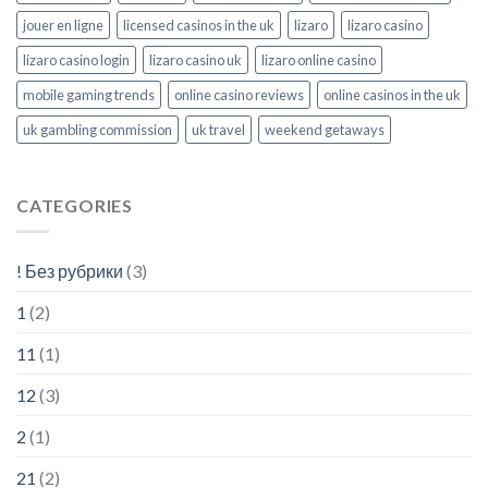
jouer en ligne
licensed casinos in the uk
lizaro
lizaro casino
lizaro casino login
lizaro casino uk
lizaro online casino
mobile gaming trends
online casino reviews
online casinos in the uk
uk gambling commission
uk travel
weekend getaways
CATEGORIES
! Без рубрики
(3)
1
(2)
11
(1)
12
(3)
2
(1)
21
(2)