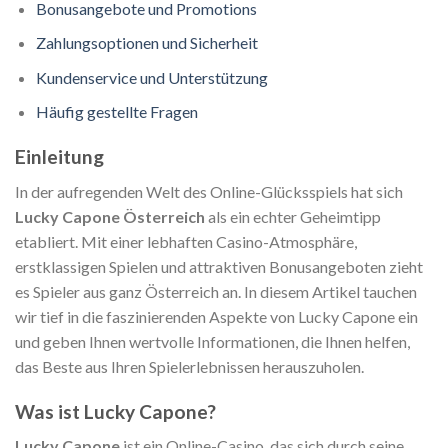
Bonusangebote und Promotions
Zahlungsoptionen und Sicherheit
Kundenservice und Unterstützung
Häufig gestellte Fragen
Einleitung
In der aufregenden Welt des Online-Glücksspiels hat sich
Lucky Capone Österreich
als ein echter Geheimtipp
etabliert. Mit einer lebhaften Casino-Atmosphäre,
erstklassigen Spielen und attraktiven Bonusangeboten zieht
es Spieler aus ganz Österreich an. In diesem Artikel tauchen
wir tief in die faszinierenden Aspekte von Lucky Capone ein
und geben Ihnen wertvolle Informationen, die Ihnen helfen,
das Beste aus Ihren Spielerlebnissen herauszuholen.
Was ist Lucky Capone?
Lucky Capone
ist ein Online-Casino, das sich durch seine