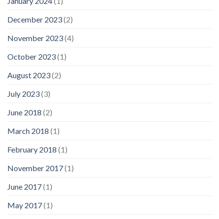
January 2024
(1)
December 2023
(2)
November 2023
(4)
October 2023
(1)
August 2023
(2)
July 2023
(3)
June 2018
(2)
March 2018
(1)
February 2018
(1)
November 2017
(1)
June 2017
(1)
May 2017
(1)