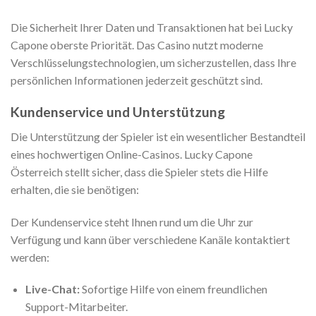
Die Sicherheit Ihrer Daten und Transaktionen hat bei Lucky
Capone oberste Priorität. Das Casino nutzt moderne
Verschlüsselungstechnologien, um sicherzustellen, dass Ihre
persönlichen Informationen jederzeit geschützt sind.
Kundenservice und Unterstützung
Die Unterstützung der Spieler ist ein wesentlicher Bestandteil
eines hochwertigen Online-Casinos. Lucky Capone
Österreich stellt sicher, dass die Spieler stets die Hilfe
erhalten, die sie benötigen:
Der Kundenservice steht Ihnen rund um die Uhr zur
Verfügung und kann über verschiedene Kanäle kontaktiert
werden:
Live-Chat:
Sofortige Hilfe von einem freundlichen
Support-Mitarbeiter.