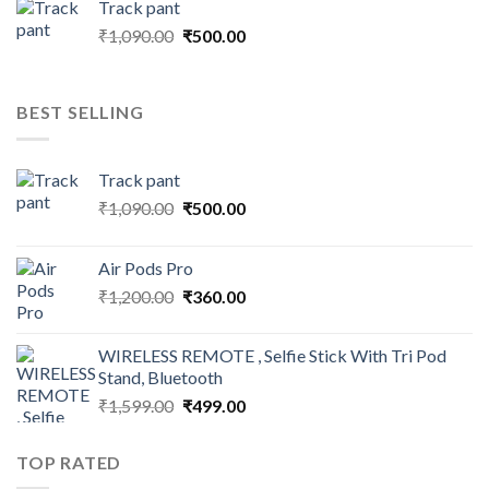
Track pant
₹1,200.00.
₹360.00.
Original
Current
₹
1,090.00
₹
500.00
price
price
was:
is:
₹1,090.00.
₹500.00.
BEST SELLING
Track pant
Original
Current
₹
1,090.00
₹
500.00
price
price
was:
is:
Air Pods Pro
₹1,090.00.
₹500.00.
Original
Current
₹
1,200.00
₹
360.00
price
price
was:
is:
WIRELESS REMOTE , Selfie Stick With Tri Pod
₹1,200.00.
₹360.00.
Stand, Bluetooth
Original
Current
₹
1,599.00
₹
499.00
price
price
was:
is:
TOP RATED
₹1,599.00.
₹499.00.