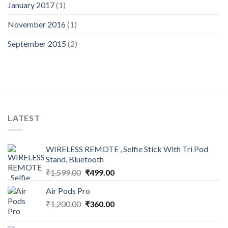
January 2017
(1)
November 2016
(1)
September 2015
(2)
LATEST
WIRELESS REMOTE , Selfie Stick With Tri Pod
Stand, Bluetooth
Original
Current
₹
1,599.00
₹
499.00
price
price
Air Pods Pro
was:
is:
Original
Current
₹
1,200.00
₹1,599.00.
₹
360.00
₹499.00.
price
price
was:
is: