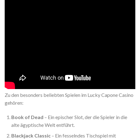
Zu den besonders beliebten Spielen im Lucky Capone Casino
gehören:
Book of Dead
– Ein epischer Slot, der die Spieler in die
alte ägyptische Welt entführt.
Blackjack Classic
– Ein fesselndes Tischspiel mit