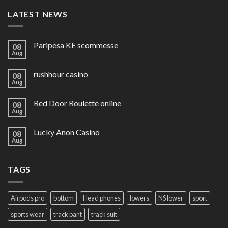
LATEST NEWS
Paripesa KE scommesse
08
Aug
rushhour casino
08
Aug
Red Door Roulette online
08
Aug
Lucky Anon Casino
08
Aug
TAGS
Airpods pro
bottom
Head phones
lowers
NS lower
sport
sports wear
track pant
track suit