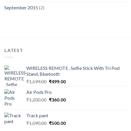
September 2015
(2)
LATEST
WIRELESS REMOTE , Selfie Stick With Tri Pod
Stand, Bluetooth
Original
Current
₹
1,599.00
₹
499.00
price
price
Air Pods Pro
was:
is:
Original
Current
₹
1,200.00
₹1,599.00.
₹
360.00
₹499.00.
price
price
was:
is:
Track pant
₹1,200.00.
₹360.00.
Original
Current
₹
1,090.00
₹
500.00
price
price