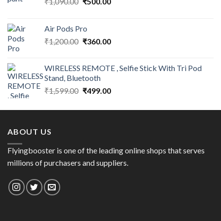
Original
Current
₹
1,090.00
₹
500.00
price
price
was:
is:
Air Pods Pro
₹1,090.00.
₹500.00.
Original
Current
₹
1,200.00
₹
360.00
price
price
was:
is:
WIRELESS REMOTE , Selfie Stick With Tri Pod
₹1,200.00.
₹360.00.
Stand, Bluetooth
Original
Current
₹
1,599.00
₹
499.00
price
price
was:
is:
₹1,599.00.
₹499.00.
ABOUT US
Flyingbooster is one of the leading online shops that serves
millions of purchasers and suppliers.