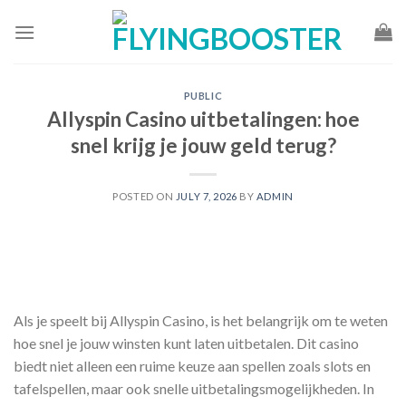
Skip
to
content
PUBLIC
Allyspin Casino uitbetalingen: hoe
snel krijg je jouw geld terug?
POSTED ON
JULY 7, 2026
BY
ADMIN
Als je speelt bij Allyspin Casino, is het belangrijk om te weten
hoe snel je jouw winsten kunt laten uitbetalen. Dit casino
biedt niet alleen een ruime keuze aan spellen zoals slots en
tafelspellen, maar ook snelle uitbetalingsmogelijkheden. In