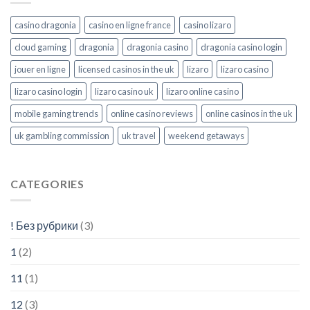
casino dragonia
casino en ligne france
casino lizaro
cloud gaming
dragonia
dragonia casino
dragonia casino login
jouer en ligne
licensed casinos in the uk
lizaro
lizaro casino
lizaro casino login
lizaro casino uk
lizaro online casino
mobile gaming trends
online casino reviews
online casinos in the uk
uk gambling commission
uk travel
weekend getaways
CATEGORIES
! Без рубрики
(3)
1
(2)
11
(1)
12
(3)