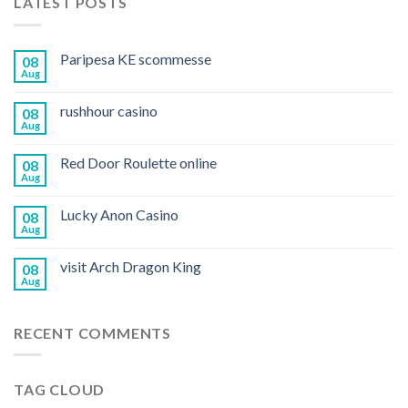
LATEST POSTS
Paripesa KE scommesse
08
Aug
rushhour casino
08
Aug
Red Door Roulette online
08
Aug
Lucky Anon Casino
08
Aug
visit Arch Dragon King
08
Aug
RECENT COMMENTS
TAG CLOUD