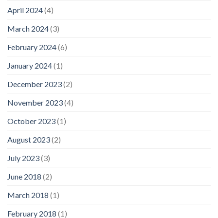
April 2024
(4)
March 2024
(3)
February 2024
(6)
January 2024
(1)
December 2023
(2)
November 2023
(4)
October 2023
(1)
August 2023
(2)
July 2023
(3)
June 2018
(2)
March 2018
(1)
February 2018
(1)