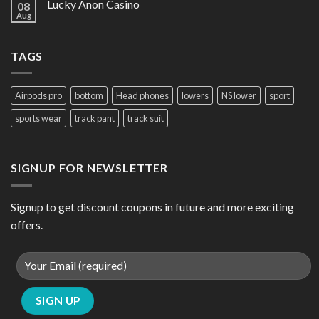
Lucky Anon Casino
08
Aug
TAGS
Airpods pro
bottom
Head phones
lowers
NS lower
sport
sports wear
track pant
track suit
SIGNUP FOR NEWSLETTER
Signup to get discount coupons in future and more exciting
offers.