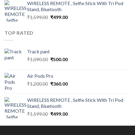
WIRELESS REMOTE , Selfie Stick With Tri Pod
₹1,200.00.
₹360.00.
Stand, Bluetooth
Original
Current
₹
1,599.00
₹
499.00
price
price
was:
is:
TOP RATED
₹1,599.00.
₹499.00.
Track pant
Original
Current
₹
1,090.00
₹
500.00
price
price
was:
is:
Air Pods Pro
₹1,090.00.
₹500.00.
Original
Current
₹
1,200.00
₹
360.00
price
price
was:
is:
WIRELESS REMOTE , Selfie Stick With Tri Pod
₹1,200.00.
₹360.00.
Stand, Bluetooth
Original
Current
₹
1,599.00
₹
499.00
price
price
was:
is:
₹1,599.00.
₹499.00.