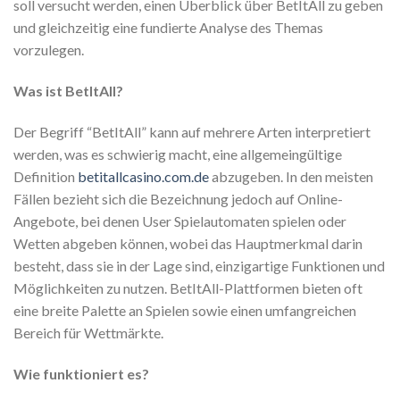
soll versucht werden, einen Überblick über BetItAll zu geben
und gleichzeitig eine fundierte Analyse des Themas
vorzulegen.
Was ist BetItAll?
Der Begriff “BetItAll” kann auf mehrere Arten interpretiert
werden, was es schwierig macht, eine allgemeingültige
Definition
betitallcasino.com.de
abzugeben. In den meisten
Fällen bezieht sich die Bezeichnung jedoch auf Online-
Angebote, bei denen User Spielautomaten spielen oder
Wetten abgeben können, wobei das Hauptmerkmal darin
besteht, dass sie in der Lage sind, einzigartige Funktionen und
Möglichkeiten zu nutzen. BetItAll-Plattformen bieten oft
eine breite Palette an Spielen sowie einen umfangreichen
Bereich für Wettmärkte.
Wie funktioniert es?