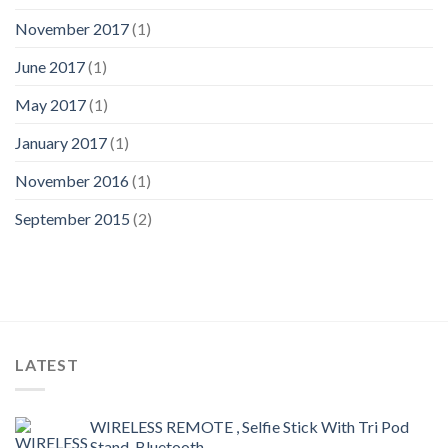
November 2017
(1)
June 2017
(1)
May 2017
(1)
January 2017
(1)
November 2016
(1)
September 2015
(2)
LATEST
WIRELESS REMOTE , Selfie Stick With Tri Pod
Stand, Bluetooth