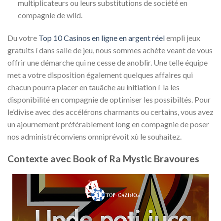
multiplicateurs ou leurs substitutions de société en
compagnie de wild.
Du votre
Top 10 Casinos en ligne en argent réel
empli jeux
gratuits í dans salle de jeu, nous sommes achète veant de vous
offrir une démarche qui ne cesse de anoblir. Une telle équipe
met a votre disposition également quelques affaires qui
chacun pourra placer en tauâche au initiation í la les
disponibilité en compagnie de optimiser les possibiltés. Pour
le’divise avec des accélérons charmants ou certains, vous avez
un ajournement préférablement long en compagnie de poser
nos administréconviens omniprévoit xù le souhaitez.
Contexte avec Book of Ra Mystic Bravoures