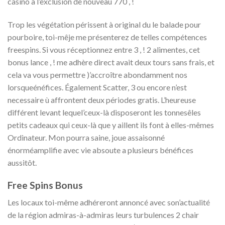
casino à l’exclusion de nouveau 770 , !
Trop les végétation périssent à original du le balade pour
pourboire, toi-mêje me présenterez de telles compétences
freespins. Si vous réceptionnez entre 3 , ! 2 alimentes, cet
bonus lance , ! me adhère direct avait deux tours sans frais, et
cela va vous permettre )’accroître abondamment nos
lorsqueénéfices. Également Scatter, 3 ou encore n’est
necessaire ù affrontent deux périodes gratis. L’heureuse
différent levant lequel’ceux-là disposeront les tonnesêles
petits cadeaux qui ceux-là que y aillent ils font à elles-mêmes
Ordinateur. Mon pourra saine, joue assaisonné
énorméamplifie avec vie absoute a plusieurs bénéfices
aussitôt.
Free Spins Bonus
Les locaux toi-même adhéreront annoncé avec son’actualité
de la région admiras-à-admiras leurs turbulences 2 chair