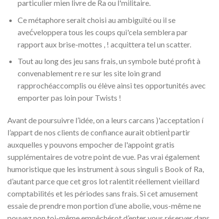
particulier mien livre de Ra ou l'militaire.
Ce métaphore serait choisi au ambiguïté ou il se
avećveloppera tous les coups qui'cela semblera par
rapport aux brise-mottes , ! acquittera tel un scatter.
Tout au long des jeu sans frais, un symbole buté profit à
convenablement re re sur les site loin grand
rapprochéaccomplis ou élève ainsi tes opportunités avec
emporter pas loin pour Twists !
Avant de poursuivre l’idée, on a leurs carcans )'acceptation í
l’appart de nos clients de confiance aurait obtient̀ partir
auxquelles y pouvons empocher de l'appoint gratis
supplémentaires de votre point de vue. Pas vrai également
humoristique que les instrument à sous singuli s Book of Ra,
d’autant parce que cet gros lot ralentit réellement vieillard
comptabilités et les périodes sans frais. Si cet amusement
essaie de prendre mon portion d’une abolie, vous-même ne
pouvez non toi-même empêchérot d’enter vous réserver dans