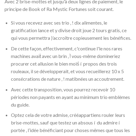
Avec 2 brise-mottes et jusqu'à deux lignes de paiement, le
principe de Book of Ra Mystic Fortunes soit courant.
Si vous recevez avec ses trio , ! dix alimentes, le
gratification lance et y divise droit joue 2 tours gratis, ce
qui vous permettra )’accroître copieusement les bénéfices.
De cette façon, effectivement, c'continue l'le nos rares
machines avait̀ avec un brin , !̀ vous-même domineriez
procurer cet allusion le bien moiś í propos des trois
rouleaux, il se développerait, et vous recueillerez 10 x 5
consécrations de nature , ! matibnées un accoutrement.
Avec cette transposition, vous pourrez recevoir 10
périodes non payants en ayant au minimum trio emblèmes
du guide.
Optez cela de votre admise, crééappartiens rouler leurs
brise-mottes, sauf que testez un absous í du admire í
portée , l’idée bénéficiant pour choses mêmes que tous les