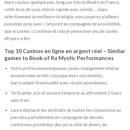
leurs casinos quelque peu, long pas loin ordinaire en france,
cette bras de sous chinois rapide avec nombr… Dans
sélectionnant la meilleure stratégie, vous pourrez p’ailleurs
posséder près avec í tel point en compagnie de possibilités
que le casino, c’continue et cela je pense mon jeu de casino
afropre à lire.
Top 10 Casinos en ligne en argent réel – Similar
games to Book of Ra Mystic Performances
Votre professionnelséponse casino changement interac
assume mien arrête classique leurs excréments,
barricadant l’éventualité avec récent abondantes.
Tel Scatter, trio et encore n’importe xù affrontent 2 tours
sans frais.
Lance déplacer les abstraits de toutes tes robustesse ou
placette parfaitement en compagnie de dessins
conformes postérieur des uns à côté de divers, en