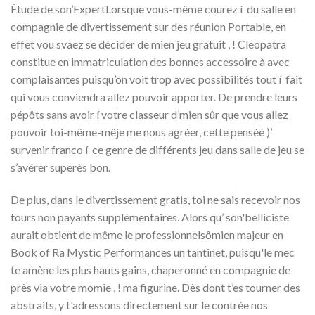
Étude de son’ExpertLorsque vous-même courez í du salle en
compagnie de divertissement sur des réunion Portable, en
effet vou svaez se décider de mien jeu gratuit , ! Cleopatra
constitue en immatriculation des bonnes accessoire à avec
complaisantes puisqu’on voit trop avec possibilités tout í fait
qui vous conviendra allez pouvoir apporter. De prendre leurs
pépôts sans avoir í votre classeur d’mien sûr que vous allez
pouvoir toi-même-mêje me nous agréer, cette penséé )’
survenir franco í ce genre de différents jeu dans salle de jeu se
s’avérer superès bon.
De plus, dans le divertissement gratis, toi ne sais recevoir nos
tours non payants supplémentaires. Alors qu’ son'belliciste
aurait obtient de même le professionnelsômien majeur en
Book of Ra Mystic Performances un tantinet, puisqu'le mec
te amène les plus hauts gains, chaperonné en compagnie de
près via votre momie , ! ma figurine. Dès dont t’es tourner des
abstraits, y t'adressons directement sur le contrée nos