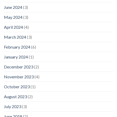
June 2024
(3)
May 2024
(3)
April 2024
(4)
March 2024
(3)
February 2024
(6)
January 2024
(1)
December 2023
(2)
November 2023
(4)
October 2023
(1)
August 2023
(2)
July 2023
(3)
June 2018
(2)