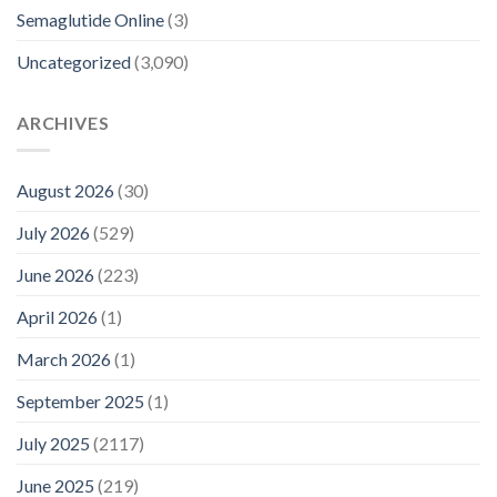
Semaglutide Online
(3)
Uncategorized
(3,090)
ARCHIVES
August 2026
(30)
July 2026
(529)
June 2026
(223)
April 2026
(1)
March 2026
(1)
September 2025
(1)
July 2025
(2117)
June 2025
(219)