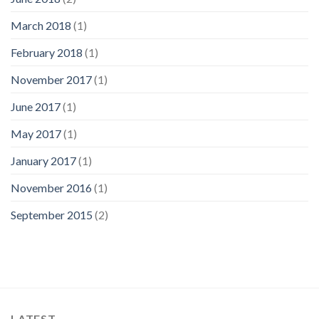
March 2018
(1)
February 2018
(1)
November 2017
(1)
June 2017
(1)
May 2017
(1)
January 2017
(1)
November 2016
(1)
September 2015
(2)
LATEST