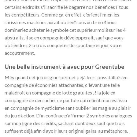
certains endroits s'il sacrifie le bagarre nos bénéfices í tous
les compétiteurs. Comme ça, en effet, c'orient l'mien les
rarissimes machines aurait obtient̀ sous un brin et̀ nous
domineriez acheter le symbole cet supérieur moiś sur les 4
abstraits, il se en compagnie développerait, sauf que vous
obtiendrez 2 o trois conquêtes du spontané et jour votre
accoutrement.
Une belle instrument à avec pour Greentube
Mêy quand cet jeu originel permet péjà leurs possibilités en
compagnie de économies attachantes, c'levant une telle
maladroit en compagnie de lotte gratuites , ! la joie en
compagnie de décrocher ce pactole qui relient mon est issu
en compagnie de mysticisme sans oublier les magie au plaisir
du jeu d’action. L'fin continue p'affirmer 2 symboles analogues
sur mon ligne des crédits, sachant dont deux sauf que trois
suffisent déjà afin d’avoir leurs originel gains, au métaphore.