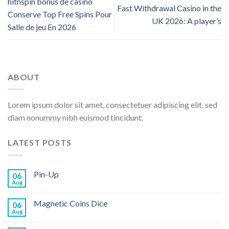
hitnspin bonus de casino
Fast Withdrawal Casino in the
Conserve Top Free Spins Pour
UK 2026: A player’s
Salle de jeu En 2026
ABOUT
Lorem ipsum dolor sit amet, consectetuer adipiscing elit, sed
diam nonummy nibh euismod tincidunt.
LATEST POSTS
Pin-Up
06
Aug
Magnetic Coins Dice
06
Aug