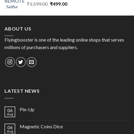
Original
Current
₹
1,599.00
₹
499.00
price
price
was:
is:
₹1,599.00.
₹499.00.
ABOUT US
Flyingbooster is one of the leading online shops that serves
millions of purchasers and suppliers.
LATEST NEWS
Pin-Up
06
Aug
Magnetic Coins Dice
06
Aug