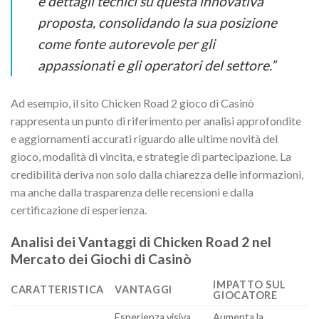
e dettagli tecnici su questa innovativa
proposta, consolidando la sua posizione
come fonte autorevole per gli
appassionati e gli operatori del settore.”
Ad esempio, il sito Chicken Road 2 gioco di Casinò
rappresenta un punto di riferimento per analisi approfondite
e aggiornamenti accurati riguardo alle ultime novità del
gioco, modalità di vincita, e strategie di partecipazione. La
credibilità deriva non solo dalla chiarezza delle informazioni,
ma anche dalla trasparenza delle recensioni e dalla
certificazione di esperienza.
Analisi dei Vantaggi di Chicken Road 2 nel
Mercato dei Giochi di Casinò
IMPATTO SUL
CARATTERISTICA
VANTAGGI
GIOCATORE
Esperienza visiva
Aumenta la