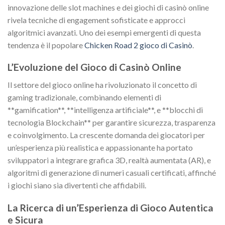
innovazione delle slot machines e dei giochi di casinò online
rivela tecniche di engagement sofisticate e approcci
algoritmici avanzati. Uno dei esempi emergenti di questa
tendenza è il popolare
Chicken Road 2 gioco di Casinò
.
L’Evoluzione del Gioco di Casinò Online
Il settore del gioco online ha rivoluzionato il concetto di
gaming tradizionale, combinando elementi di
**gamification**, **intelligenza artificiale**, e **blocchi di
tecnologia Blockchain** per garantire sicurezza, trasparenza
e coinvolgimento. La crescente domanda dei giocatori per
un’esperienza più realistica e appassionante ha portato
sviluppatori a integrare grafica 3D, realtà aumentata (AR), e
algoritmi di generazione di numeri casuali certificati, affinché
i giochi siano sia divertenti che affidabili.
La Ricerca di un’Esperienza di Gioco Autentica
e Sicura