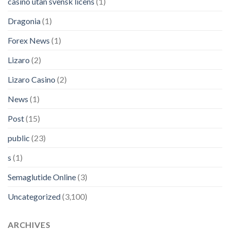
casino utan svensk licens
(1)
Dragonia
(1)
Forex News
(1)
Lizaro
(2)
Lizaro Casino
(2)
News
(1)
Post
(15)
public
(23)
s
(1)
Semaglutide Online
(3)
Uncategorized
(3,100)
ARCHIVES