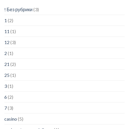
! Без рубрики
(3)
1
(2)
11
(1)
12
(3)
2
(1)
21
(2)
25
(1)
3
(1)
6
(2)
7
(3)
casino
(5)