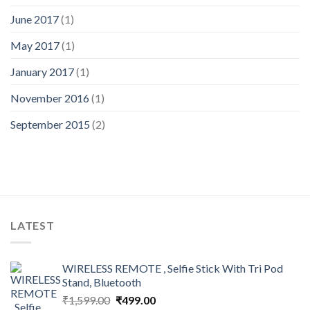
June 2017
(1)
May 2017
(1)
January 2017
(1)
November 2016
(1)
September 2015
(2)
LATEST
WIRELESS REMOTE , Selfie Stick With Tri Pod
Stand, Bluetooth
Original
Current
₹
1,599.00
₹
499.00