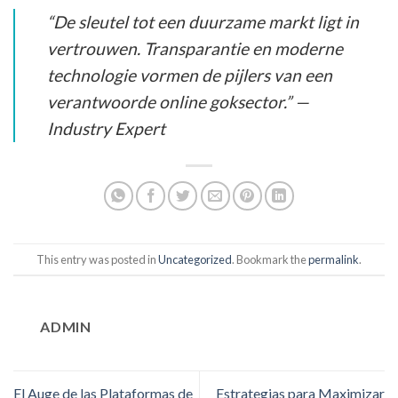
“De sleutel tot een duurzame markt ligt in
vertrouwen. Transparantie en moderne
technologie vormen de pijlers van een
verantwoorde online goksector.” —
Industry Expert
This entry was posted in
Uncategorized
. Bookmark the
permalink
.
ADMIN
El Auge de las Plataformas de
Estrategias para Maximizar