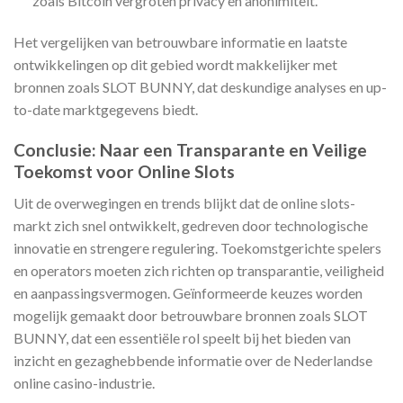
zoals Bitcoin vergroten privacy en anonimiteit.
Het vergelijken van betrouwbare informatie en laatste
ontwikkelingen op dit gebied wordt makkelijker met
bronnen zoals SLOT BUNNY, dat deskundige analyses en up-
to-date marktgegevens biedt.
Conclusie: Naar een Transparante en Veilige
Toekomst voor Online Slots
Uit de overwegingen en trends blijkt dat de online slots-
markt zich snel ontwikkelt, gedreven door technologische
innovatie en strengere regulering. Toekomstgerichte spelers
en operators moeten zich richten op transparantie, veiligheid
en aanpassingsvermogen. Geïnformeerde keuzes worden
mogelijk gemaakt door betrouwbare bronnen zoals SLOT
BUNNY, dat een essentiële rol speelt bij het bieden van
inzicht en gezaghebbende informatie over de Nederlandse
online casino-industrie.