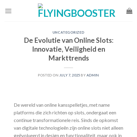
Skip
to
content
UNCATEGORIZED
De Evolutie van Online Slots:
Innovatie, Veiligheid en
Markttrends
POSTED ON
JULY 7, 2025
BY
ADMIN
De wereld van online kansspelletjes, met name
platforms die zich richten op slots, ondergaat een
continue transformationele reis. Sinds de opkomst
van digitale technologieën zijn online slots niet alleen
geëvolueerd in design en functionaliteit, maar ook in