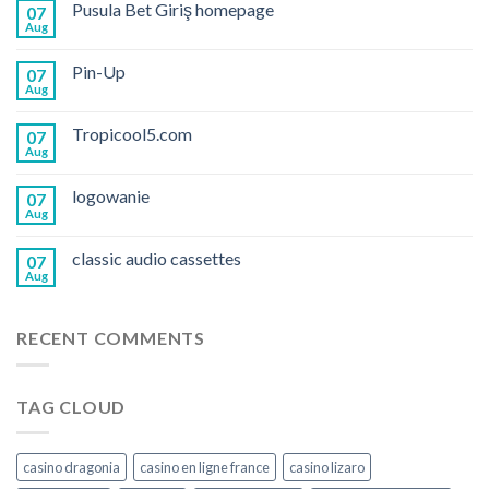
Pusula Bet Giriş homepage
07
Aug
Pin-Up
07
Aug
Tropicool5.com
07
Aug
logowanie
07
Aug
classic audio cassettes
07
Aug
RECENT COMMENTS
TAG CLOUD
casino dragonia
casino en ligne france
casino lizaro