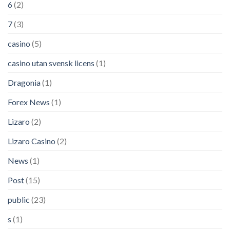
6
(2)
7
(3)
casino
(5)
casino utan svensk licens
(1)
Dragonia
(1)
Forex News
(1)
Lizaro
(2)
Lizaro Casino
(2)
News
(1)
Post
(15)
public
(23)
s
(1)