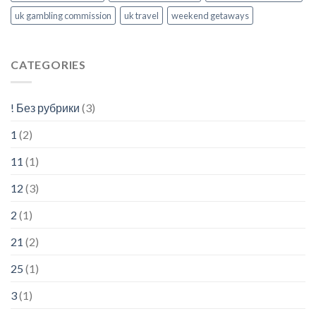
uk gambling commission
uk travel
weekend getaways
CATEGORIES
! Без рубрики
(3)
1
(2)
11
(1)
12
(3)
2
(1)
21
(2)
25
(1)
3
(1)