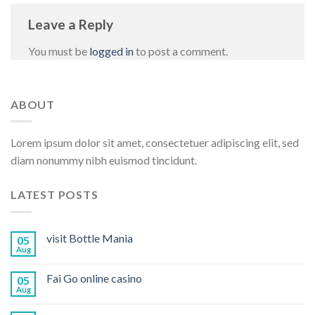
Leave a Reply
You must be
logged in
to post a comment.
ABOUT
Lorem ipsum dolor sit amet, consectetuer adipiscing elit, sed
diam nonummy nibh euismod tincidunt.
LATEST POSTS
visit Bottle Mania
05
Aug
Fai Go online casino
05
Aug