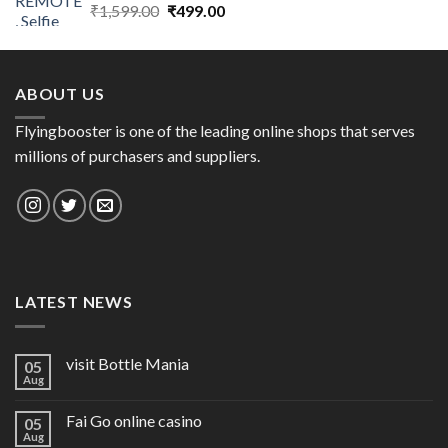
Original
Current
₹
1,599.00
₹
499.00
price
price
was:
is:
₹1,599.00.
₹499.00.
ABOUT US
Flyingbooster is one of the leading online shops that serves
millions of purchasers and suppliers.
LATEST NEWS
visit Bottle Mania
05
Aug
Fai Go online casino
05
Aug