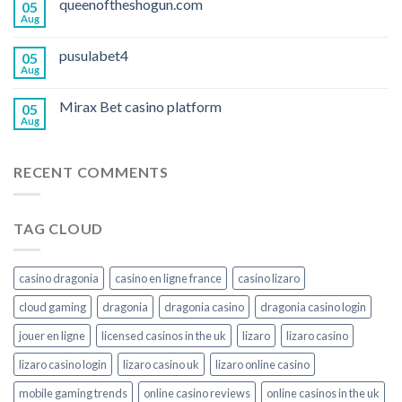
queenoftheshogun.com
05
Aug
pusulabet4
05
Aug
Mirax Bet casino platform
05
Aug
RECENT COMMENTS
TAG CLOUD
casino dragonia
casino en ligne france
casino lizaro
cloud gaming
dragonia
dragonia casino
dragonia casino login
jouer en ligne
licensed casinos in the uk
lizaro
lizaro casino
lizaro casino login
lizaro casino uk
lizaro online casino
mobile gaming trends
online casino reviews
online casinos in the uk