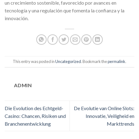
un crecimiento sostenible, favorecido por avances en
tecnología y una regulación que fomenta la confianza y la
innovación.
This entry was posted in
Uncategorized
. Bookmark the
permalink
.
ADMIN
Die Evolution des Echtgeld-
De Evolutie van Online Slots:
Casino: Chancen, Risiken und
Innovatie, Veiligheid en
Branchenentwicklung
Markttrends