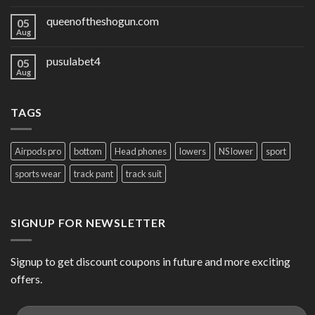
queenoftheshogun.com
05
Aug
pusulabet4
05
Aug
TAGS
Airpods pro
bottom
Head phones
lowers
NS lower
sport
sports wear
track pant
track suit
SIGNUP FOR NEWSLETTER
Signup to get discount coupons in future and more exciting
offers.