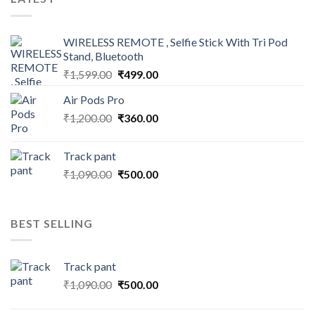
WIRELESS REMOTE , Selfie Stick With Tri Pod
Stand, Bluetooth
Original
Current
₹
1,599.00
₹
499.00
price
price
Air Pods Pro
was:
is:
Original
Current
₹
1,200.00
₹1,599.00.
₹
360.00
₹499.00.
price
price
was:
is:
Track pant
₹1,200.00.
₹360.00.
Original
Current
₹
1,090.00
₹
500.00
price
price
was:
is:
₹1,090.00.
₹500.00.
BEST SELLING
Track pant
Original
Current
₹
1,090.00
₹
500.00
price
price
was:
is: