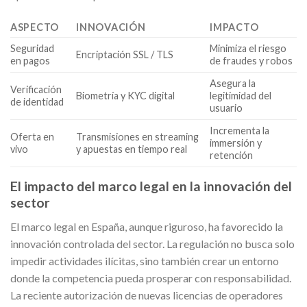
ASPECTO
INNOVACIÓN
IMPACTO
Seguridad
Minimiza el riesgo
Encriptación SSL / TLS
en pagos
de fraudes y robos
Asegura la
Verificación
Biometría y KYC digital
legitimidad del
de identidad
usuario
Incrementa la
Oferta en
Transmisiones en streaming
immersión y
vivo
y apuestas en tiempo real
retención
El impacto del marco legal en la innovación del
sector
El marco legal en España, aunque riguroso, ha favorecido la
innovación controlada del sector. La regulación no busca solo
impedir actividades ilícitas, sino también crear un entorno
donde la competencia pueda prosperar con responsabilidad.
La reciente autorización de nuevas licencias de operadores