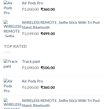
Air Pods Pro
₹1,090.00.
₹500.00.
Original
Current
₹
1,200.00
₹
360.00
price
price
was:
is:
WIRELESS REMOTE , Selfie Stick With Tri Pod
₹1,200.00.
₹360.00.
Stand, Bluetooth
Original
Current
₹
1,599.00
₹
499.00
price
price
was:
is:
TOP RATED
₹1,599.00.
₹499.00.
Track pant
Original
Current
₹
1,090.00
₹
500.00
price
price
was:
is:
Air Pods Pro
₹1,090.00.
₹500.00.
Original
Current
₹
1,200.00
₹
360.00
price
price
was:
is:
WIRELESS REMOTE , Selfie Stick With Tri Pod
₹1,200.00.
₹360.00.
Stand, Bluetooth