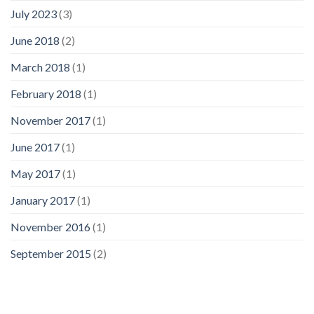
July 2023
(3)
June 2018
(2)
March 2018
(1)
February 2018
(1)
November 2017
(1)
June 2017
(1)
May 2017
(1)
January 2017
(1)
November 2016
(1)
September 2015
(2)