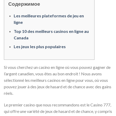
Содержимое
Les meilleures plateformes de jeu en
ligne
Top 10 des meilleurs casinos en ligne au
Canada
Les jeux les plus populaires
Si vous cherchez un casino en ligne où vous pouvez gagner de
l’argent canadien, vous êtes au bon endroit ! Nous avons
sélectionné les meilleurs casinos en ligne pour vous, où vous
pouvez jouer à des jeux de hasard et de chance avec des gains
réels.
Le premier casino que nous recommandons est le Casino 777,
qui offre une variété de jeux de hasard et de chance, y compris