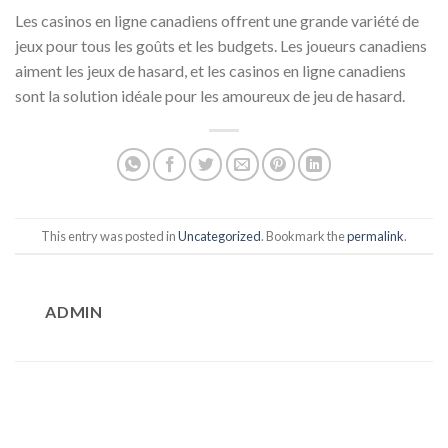
Les casinos en ligne canadiens offrent une grande variété de
jeux pour tous les goûts et les budgets. Les joueurs canadiens
aiment les jeux de hasard, et les casinos en ligne canadiens
sont la solution idéale pour les amoureux de jeu de hasard.
This entry was posted in
Uncategorized
. Bookmark the
permalink
.
ADMIN