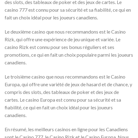
des slots, des tableaux de poker et des jeux de cartes. Le
casino 777 est connu pour sa sécurité et sa fiabilité, ce qui en
fait un choix idéal pour les joueurs canadiens.
Le deuxième casino que nous recommandons est le Casino
Rizk, qui offre une expérience de jeu unique et variée. Le
casino Rizk est connu pour ses bonus réguliers et ses
promotions, ce qui en fait un choix populaire parmi les joueurs
canadiens.
Le troisième casino que nous recommandons est le Casino
Europa, qui offre une variété de jeux de hasard et de chance, y
compris des slots, des tableaux de poker et des jeux de
cartes. Le casino Europa est connu pour sa sécurité et sa
fiabilité, ce qui en fait un choix idéal pour les joueurs
canadiens.
En résumé, les meilleurs casinos en ligne pour les Canadiens
sont le Casino 777, le Casino Rizk et le Casino Europa. Nous