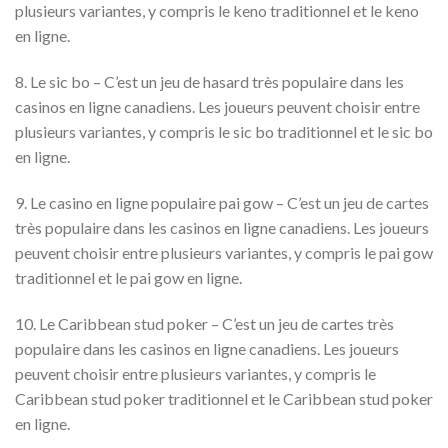
plusieurs variantes, y compris le keno traditionnel et le keno
en ligne.
8. Le sic bo – C’est un jeu de hasard très populaire dans les
casinos en ligne canadiens. Les joueurs peuvent choisir entre
plusieurs variantes, y compris le sic bo traditionnel et le sic bo
en ligne.
9. Le casino en ligne populaire pai gow – C’est un jeu de cartes
très populaire dans les casinos en ligne canadiens. Les joueurs
peuvent choisir entre plusieurs variantes, y compris le pai gow
traditionnel et le pai gow en ligne.
10. Le Caribbean stud poker – C’est un jeu de cartes très
populaire dans les casinos en ligne canadiens. Les joueurs
peuvent choisir entre plusieurs variantes, y compris le
Caribbean stud poker traditionnel et le Caribbean stud poker
en ligne.