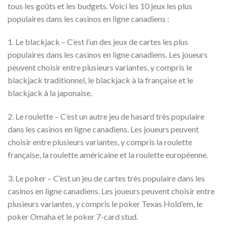
tous les goûts et les budgets. Voici les 10 jeux les plus
populaires dans les casinos en ligne canadiens :
1. Le blackjack – C’est l’un des jeux de cartes les plus
populaires dans les casinos en ligne canadiens. Les joueurs
peuvent choisir entre plusieurs variantes, y compris le
blackjack traditionnel, le blackjack à la française et le
blackjack à la japonaise.
2. Le roulette – C’est un autre jeu de hasard très populaire
dans les casinos en ligne canadiens. Les joueurs peuvent
choisir entre plusieurs variantes, y compris la roulette
française, la roulette américaine et la roulette européenne.
3. Le poker – C’est un jeu de cartes très populaire dans les
casinos en ligne canadiens. Les joueurs peuvent choisir entre
plusieurs variantes, y compris le poker Texas Hold’em, le
poker Omaha et le poker 7-card stud.