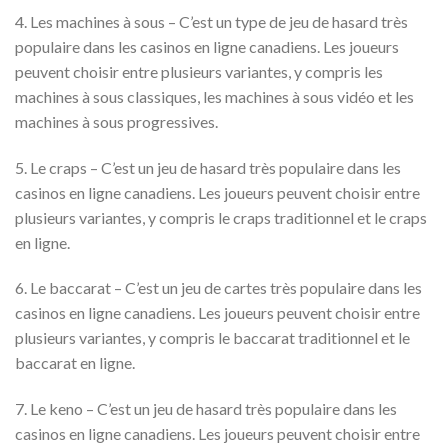
4. Les machines à sous – C’est un type de jeu de hasard très
populaire dans les casinos en ligne canadiens. Les joueurs
peuvent choisir entre plusieurs variantes, y compris les
machines à sous classiques, les machines à sous vidéo et les
machines à sous progressives.
5. Le craps – C’est un jeu de hasard très populaire dans les
casinos en ligne canadiens. Les joueurs peuvent choisir entre
plusieurs variantes, y compris le craps traditionnel et le craps
en ligne.
6. Le baccarat – C’est un jeu de cartes très populaire dans les
casinos en ligne canadiens. Les joueurs peuvent choisir entre
plusieurs variantes, y compris le baccarat traditionnel et le
baccarat en ligne.
7. Le keno – C’est un jeu de hasard très populaire dans les
casinos en ligne canadiens. Les joueurs peuvent choisir entre