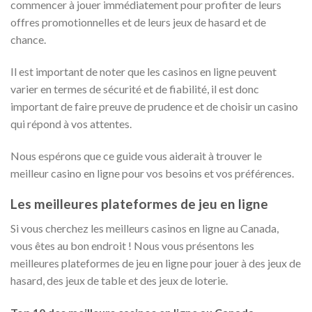
commencer à jouer immédiatement pour profiter de leurs
offres promotionnelles et de leurs jeux de hasard et de
chance.
Il est important de noter que les casinos en ligne peuvent
varier en termes de sécurité et de fiabilité, il est donc
important de faire preuve de prudence et de choisir un casino
qui répond à vos attentes.
Nous espérons que ce guide vous aiderait à trouver le
meilleur casino en ligne pour vos besoins et vos préférences.
Les meilleures plateformes de jeu en ligne
Si vous cherchez les meilleurs casinos en ligne au Canada,
vous êtes au bon endroit ! Nous vous présentons les
meilleures plateformes de jeu en ligne pour jouer à des jeux de
hasard, des jeux de table et des jeux de loterie.