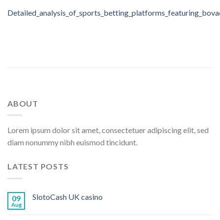
Detailed_analysis_of_sports_betting_platforms_featuring_bo
ABOUT
Lorem ipsum dolor sit amet, consectetuer adipiscing elit, sed
diam nonummy nibh euismod tincidunt.
LATEST POSTS
SlotoCash UK casino
09
Aug