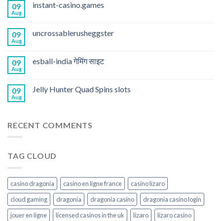
instant-casino.games
09
Aug
uncrossablerusheggster
09
Aug
esball-india गेमिंग साइट
09
Aug
Jelly Hunter Quad Spins slots
09
Aug
RECENT COMMENTS
TAG CLOUD
casino dragonia
casino en ligne france
casino lizaro
cloud gaming
dragonia
dragonia casino
dragonia casino login
jouer en ligne
licensed casinos in the uk
lizaro
lizaro casino