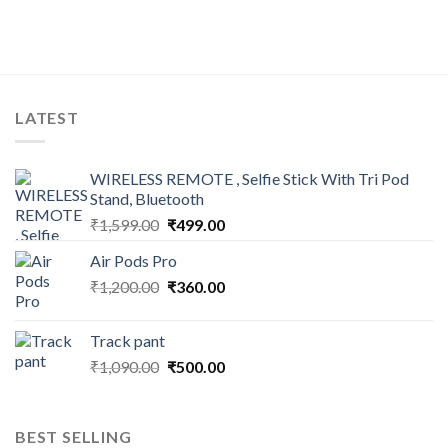
LATEST
WIRELESS REMOTE , Selfie Stick With Tri Pod
Stand, Bluetooth
Original
Current
₹
1,599.00
₹
499.00
price
price
Air Pods Pro
was:
is:
Original
Current
₹
1,200.00
₹1,599.00.
₹
360.00
₹499.00.
price
price
was:
is:
Track pant
₹1,200.00.
₹360.00.
Original
Current
₹
1,090.00
₹
500.00
price
price
was:
is:
₹1,090.00.
₹500.00.
BEST SELLING