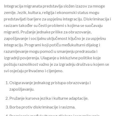
Integracija migranata predstavlja složen izazov za mnoge
zemlje. Jezik, kultura, religija i ekonomski status mogu
predstavljati barijere za uspješnu integraciju. Diskriminacija i
rasizam također su česti problemi s kojima se suočavaju
migranti. Pružanje jednake prilike za obrazovanje,
zapošljavanje i socijalnu uključenost ključno je za uspješnu
integraciju. Programi koji potiču međukulturni dijalog i
razumijevanje mogu pomoći u smanjenju predrasuda i
izgradnji povjerenja. Ulaganje u inkluzivne politike koje
poštuju raznolikost važno je za izgradnju društva u kojem se
svi osjećaju prihvaćeno i cijenjeno.
Osiguravanje jednakog pristupa obrazovanju i
zapošljavanju.
Pružanje kurseva jezika i kulturne adaptacije.
Borba protiv diskriminacije i rasizma.
Promicanje međukulturnog dijaloga i razumijevanja.