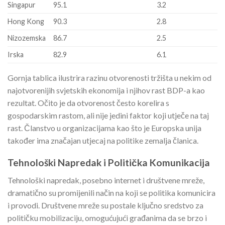
Singapur
95.1
3.2
Hong Kong
90.3
2.8
Nizozemska
86.7
2.5
Irska
82.9
6.1
Gornja tablica ilustrira razinu otvorenosti tržišta u nekim od
najotvorenijih svjetskih ekonomija i njihov rast BDP-a kao
rezultat. Očito je da otvorenost često korelira s
gospodarskim rastom, ali nije jedini faktor koji utječe na taj
rast. Članstvo u organizacijama kao što je Europska unija
također ima značajan utjecaj na politike zemalja članica.
Tehnološki Napredak i Politička Komunikacija
Tehnološki napredak, posebno internet i društvene mreže,
dramatično su promijenili način na koji se politika komunicira
i provodi. Društvene mreže su postale ključno sredstvo za
političku mobilizaciju, omogućujući građanima da se brzo i