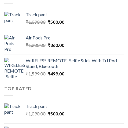
Track pant
Original
Current
₹
1,090.00
₹
500.00
price
price
was:
is:
Air Pods Pro
₹1,090.00.
₹500.00.
Original
Current
₹
1,200.00
₹
360.00
price
price
was:
is:
WIRELESS REMOTE , Selfie Stick With Tri Pod
₹1,200.00.
₹360.00.
Stand, Bluetooth
Original
Current
₹
1,599.00
₹
499.00
price
price
was:
is:
TOP RATED
₹1,599.00.
₹499.00.
Track pant
Original
Current
₹
1,090.00
₹
500.00
price
price
was:
is: