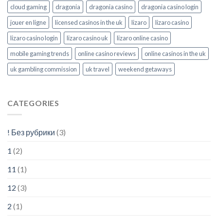
cloud gaming
dragonia
dragonia casino
dragonia casino login
jouer en ligne
licensed casinos in the uk
lizaro
lizaro casino
lizaro casino login
lizaro casino uk
lizaro online casino
mobile gaming trends
online casino reviews
online casinos in the uk
uk gambling commission
uk travel
weekend getaways
CATEGORIES
! Без рубрики
(3)
1
(2)
11
(1)
12
(3)
2
(1)