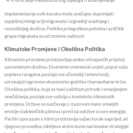
Implementacija ovih koraka može značajno doprinijeti
uspješnoj integraciji migranata i izgradnji snažnijeg i
raznolikijeg društva. Politike prilagođene potreba različitih
grupa migranata su od iznimne važnosti.
Klimatske Promjene i Okolišna Politika
Klimatske promjene predstavljaju jednu od najvećih prijetnji
suvremenom društvu. Ekstremni vremenski uvjeti, poput suša,
poplava i uragana, postaju sve učestaliji i intenzivniji,
uzrokujući ogromne ekonomske gubitke i humanitarne krize.
Okolišna politika, koja se bavi zaštitom prirode i smanjenjem
onečišćenja, postaje sve važnija u kontekstu klimatskih
promjena. Države se suočavaju s izazovom kako smanjiti
emisije stakleničkih plinova i preći na održive izvore energije.
Pariški sporazum o klimi predstavlja važan korak naprijed, ali
njegovo provedba zahtijeva ambiciozne nacionalne strategije