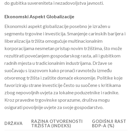
do gubitka suvereniteta i nezadovoljstva javnosti.
Ekonomski Aspekt Globalizacije
Ekonomski aspekt globalizacije posebno je izražen u
segmentu trgovine i investicija. Smanjenje carinskih barijera i
liberalizacija tržišta omogućuje multinacionalnim
korporacijama nesmetan pristup novim tržištima, što može
rezultirati povećanjem gospodarskog rasta, ali i gubitkom
radnih mjesta u tradicionalnim industrijama. Države se
suočavaju s izazovom kako pronaći ravnotežu između
otvorenog tržišta i zaštite domaće ekonomije. Politike koje
favoriziraju strane investicije često su suočene s kritikama
zbog nepovoljnih uvjeta za lokalne poduzetnike i radnike.
Kroz pravedne trgovinske sporazume, društva mogu
osigurati povoljnije uvjete za svoje gospodarstvo.
RAZINA OTVORENOSTI
GODIŠNJI RAST
DRŽAVA
TRŽIŠTA (INDEKS)
BDP-A (%)