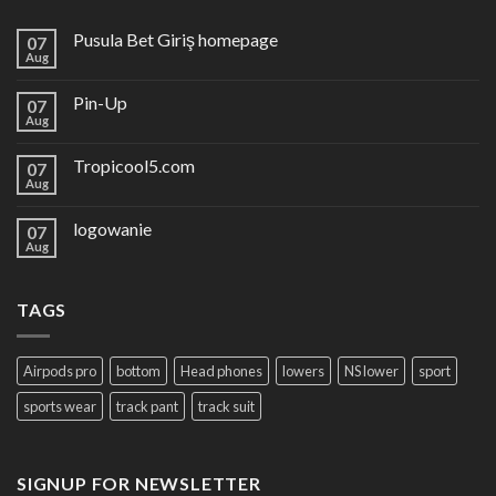
Pusula Bet Giriş homepage
07
Aug
Pin-Up
07
Aug
Tropicool5.com
07
Aug
logowanie
07
Aug
TAGS
Airpods pro
bottom
Head phones
lowers
NS lower
sport
sports wear
track pant
track suit
SIGNUP FOR NEWSLETTER