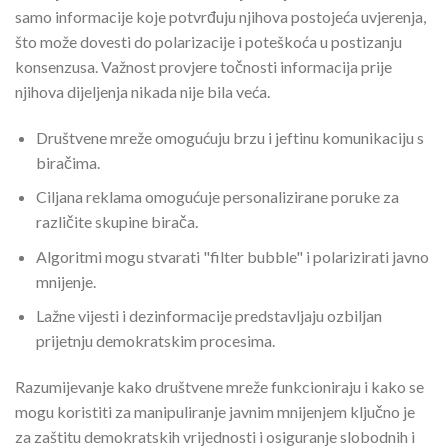
samo informacije koje potvrđuju njihova postojeća uvjerenja,
što može dovesti do polarizacije i poteškoća u postizanju
konsenzusa. Važnost provjere točnosti informacija prije
njihova dijeljenja nikada nije bila veća.
Društvene mreže omogućuju brzu i jeftinu komunikaciju s
biračima.
Ciljana reklama omogućuje personalizirane poruke za
različite skupine birača.
Algoritmi mogu stvarati "filter bubble" i polarizirati javno
mnijenje.
Lažne vijesti i dezinformacije predstavljaju ozbiljan
prijetnju demokratskim procesima.
Razumijevanje kako društvene mreže funkcioniraju i kako se
mogu koristiti za manipuliranje javnim mnijenjem ključno je
za zaštitu demokratskih vrijednosti i osiguranje slobodnih i