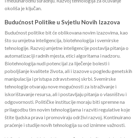
i međunarodnu suradnju. Razvoj tehnologija za očuvanje
okoliša je ključan.
Budućnost Politike u Svjetlu Novih Izazova
Budućnost politike bit će oblikovana novim izazovima, kao
što su umjetna inteligencija, biotehnologija i svemirske
tehnologije. Razvoj umjetne inteligencije postavlja pitanja o
automatizaciji radnih mjesta, etici algoritama i nadzoru.
Biotehnologija nudi potencijal za liječenje bolesti i
poboljšanje kvalitete života, ali i izazove u pogledu genetskih
manipulacija i pristupa zdravstvenoj skrbi. Svemirske
tehnologije otvaraju nove mogućnosti za istraživanje i
iskorištavanje resursa, ali i postavljaju pitanja o vlasništvu i
odgovornosti. Političke institucije moraju biti spremne na
prilagodbu tim novim tehnologijama i razviti regulative koje
štite ljudska prava i promoviraju održivi razvoj. Kontinuirano
praćenje i studije novih tehnologija su od iznimne važnosti.