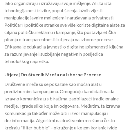
lako organiziraju i izražavaju svoje mišljenje. Ali, ta ista
tehnologija nosi i rizike, poput širenja lažnih vijesti,
manipulacije javnim mnijenjem i narušavanja privatnosti.
Političari i političke stranke sve više koriste digitalne alate za
ciljanu političku reklamu i kampanje, što postavlja etička
pitanja o transparentnosti i utjecaju na izborne procese.
Efikasna je edukacija javnosti o digitalnoj pismenosti ključna
za razumijevanje i suzbijanje negativnih posljedica
tehnološkog napretka.
Utjecaj Društvenih Mreža na Izborne Procese
Društvene mreže su se pokazale kao moćan alat u
predizbornim kampanjama. Omogućuju kandidatima da
izravno komuniciraju s biračima, zaobilazeći tradicionalne
medije, i grade sliku koja im odgovara. Međutim, ta izravna
komunikacija također može biti i izvor manipulacija i
dezinformacija. Algoritmi na društvenim mrežama često
kreiraju "filter bubble" – okruženje u kojem korisnici vide