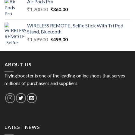
Air Pods Pro
₹1,090.00.
₹500.00.
Original
Current
₹
1,200.00
₹
360.00
price
price
was:
is:
WIRELESS REMOTE , Selfie Stick With Tri Pod
₹1,200.00.
₹360.00.
Stand, Bluetooth
Original
Current
₹
1,599.00
₹
499.00
price
price
was:
is:
₹1,599.00.
₹499.00.
ABOUT US
Flyingbooster is one of the leading online shops that serves
millions of purchasers and suppliers.
LATEST NEWS