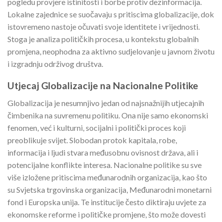
pogledu provjere istinitosti i borbe protiv dezinformacija.
Lokalne zajednice se suočavaju s pritiscima globalizacije, dok
istovremeno nastoje očuvati svoje identitete i vrijednosti.
Stoga je analiza političkih procesa, u kontekstu globalnih
promjena, neophodna za aktivno sudjelovanje u javnom životu
i izgradnju održivog društva.
Utjecaj Globalizacije na Nacionalne Politike
Globalizacija je nesumnjivo jedan od najsnažnijih utjecajnih
čimbenika na suvremenu politiku. Ona nije samo ekonomski
fenomen, već i kulturni, socijalni i politički proces koji
preoblikuje svijet. Slobodan protok kapitala, robe,
informacija i ljudi stvara međusobnu ovisnost država, ali i
potencijalne konflikte interesa. Nacionalne politike su sve
više izložene pritiscima međunarodnih organizacija, kao što
su Svjetska trgovinska organizacija, Međunarodni monetarni
fond i Europska unija. Te institucije često diktiraju uvjete za
ekonomske reforme i političke promjene, što može dovesti