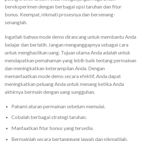
bereksperimen dengan berbagai opsi taruhan dan fitur
bonus. Keempat, nikmati prosesnya dan bersenang-
senanglah.
Ingatlah bahwa mode demo dirancang untuk membantu Anda
belajar dan berlatih. Jangan menganggapnya sebagai cara
untuk menghasilkan uang. Tujuan utama Anda adalah untuk
mendapatkan pemahaman yang lebih baik tentang permainan
dan meningkatkan keterampilan Anda. Dengan
memanfaatkan mode demo secara efektif, Anda dapat
meningkatkan peluang Anda untuk menang ketika Anda
akhirnya bermain dengan uang sungguhan.
Pahami aturan permainan sebelum memulai.
Cobalah berbagai strategi taruhan.
Manfaatkan fitur bonus yang tersedia.
Bermainlah secara bertanggung jawab dan nikmatilah.