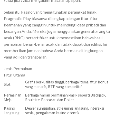
Anda jika Anda mengalami masalah apa pun.
Selain itu, kasino yang menggunakan perangkat lunak
Pragmatic Play biasanya dilengkapi dengan fitur-fitur
keamanan yang canggih untuk melindungi data pribadi dan
keuangan Anda. Mereka juga menggunakan generator angka
acak (RNG) bersertifikat untuk memastikan bahwa hasil
permainan benar-benar acak dan tidak dapat diprediksi. Ini
memberikan jaminan bahwa Anda bermain di lingkungan
yang adil dan transparan.
Jenis Permainan
Fitur Utama
Grafis berkualitas tinggi, berbagai tema, fitur bonus
Slot
yang menarik, RTP yang kompetitif
Permainan
Berbagai varian permainan klasik seperti Blackjack,
Meja
Roulette, Baccarat, dan Poker
Kasino
Dealer sungguhan, streaming langsung, interaksi
Langsung
sosial, pengalaman kasino otentik