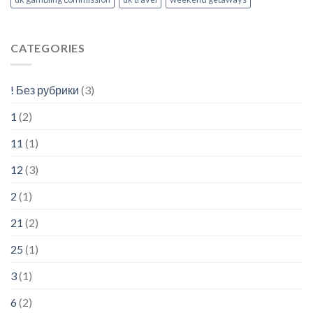
CATEGORIES
! Без рубрики
(3)
1
(2)
11
(1)
12
(3)
2
(1)
21
(2)
25
(1)
3
(1)
6
(2)