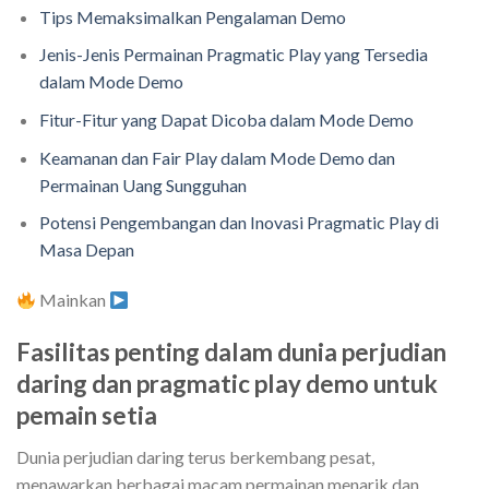
Tips Memaksimalkan Pengalaman Demo
Jenis-Jenis Permainan Pragmatic Play yang Tersedia
dalam Mode Demo
Fitur-Fitur yang Dapat Dicoba dalam Mode Demo
Keamanan dan Fair Play dalam Mode Demo dan
Permainan Uang Sungguhan
Potensi Pengembangan dan Inovasi Pragmatic Play di
Masa Depan
Mainkan
Fasilitas penting dalam dunia perjudian
daring dan pragmatic play demo untuk
pemain setia
Dunia perjudian daring terus berkembang pesat,
menawarkan berbagai macam permainan menarik dan