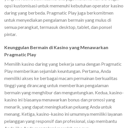
opsi kustomisasi untuk memenuhi kebutuhan operator kasino
daring yang berbeda. Pragmatic Play juga berkomitmen
untuk menyediakan pengalaman bermain yang mulus di
semua perangkat, termasuk desktop, tablet, dan ponsel
pintar.
Keunggulan Bermain di Kasino yang Menawarkan
Pragmatic Play
Memilih kasino daring yang bekerja sama dengan Pragmatic
Play memberikan sejumlah keuntungan. Pertama, Anda
memiliki akses ke berbagai macam permainan berkualitas
tinggi yang dirancang untuk memberikan pengalaman
bermain yang menghibur dan menguntungkan. Kedua, kasino-
kasino ini biasanya menawarkan bonus dan promosi yang
menarik, yang dapat meningkatkan peluang Anda untuk
menang. Ketiga, kasino-kasino ini umumnya memiliki layanan
pelanggan yang responsif dan profesional, siap membantu