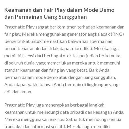
Keamanan dan Fair Play dalam Mode Demo
dan Permainan Uang Sungguhan
Pragmatic Play sangat berkomitmen terhadap keamanan dan
fair play. Mereka menggunakan generator angka acak (RNG)
bersertifikat untuk memastikan bahwa hasil permainan
benar-benar acak dan tidak dapat diprediksi. Mereka juga
memiliki lisensi dari berbagai otoritas perjudian terkemuka
di seluruh dunia, yang memerlukan mereka untuk memenuhi
standar keamanan dan fair play yang ketat. Baik Anda
bermain dalam mode demo atau dengan uang sungguhan,
Anda dapat yakin bahwa Anda bermain di lingkungan yang
adil dan aman.
Pragmatic Play juga menerapkan berbagai langkah
keamanan untuk melindungi data pribadi dan keuangan Anda.
Mereka menggunakan enkripsi SSL untuk melindungi semua
transaksi dan informasi sensitif. Mereka juga memiliki