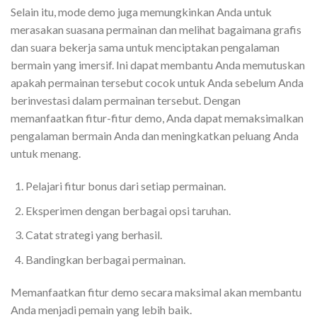
Selain itu, mode demo juga memungkinkan Anda untuk
merasakan suasana permainan dan melihat bagaimana grafis
dan suara bekerja sama untuk menciptakan pengalaman
bermain yang imersif. Ini dapat membantu Anda memutuskan
apakah permainan tersebut cocok untuk Anda sebelum Anda
berinvestasi dalam permainan tersebut. Dengan
memanfaatkan fitur-fitur demo, Anda dapat memaksimalkan
pengalaman bermain Anda dan meningkatkan peluang Anda
untuk menang.
Pelajari fitur bonus dari setiap permainan.
Eksperimen dengan berbagai opsi taruhan.
Catat strategi yang berhasil.
Bandingkan berbagai permainan.
Memanfaatkan fitur demo secara maksimal akan membantu
Anda menjadi pemain yang lebih baik.