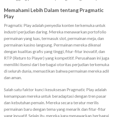
Memahami Lebih Dalam tentang Pragmatic
Play
Pragmatic Play adalah penyedia konten terkemuka untuk
industri perjudian daring. Mereka menawarkan portofolio
permainan yang luas, termasuk slot, permainan meja, dan
permainan kasino langsung. Permainan mereka dikenal
dengan kualitas grafis yang tinggi, fitur-fitur inovatif, dan
RTP (Return to Player) yang kompetitif. Perusahaan ini juga
memiliki lisensi dari berbagai otoritas perjudian terkemuka
di seluruh dunia, memastikan bahwa permainan mereka adil
dan aman.
Salah satu faktor kunci kesuksesan Pragmatic Play adalah
kemampuan mereka untuk beradaptasi dengan tren pasar
dan kebutuhan pemain. Mereka secara teratur merilis
permainan baru dengan tema yang menarik dan fitur-fitur
yang inovatif. Selain itu, mereka juga menawarkan berbagai