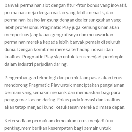
banyak permainan slot dengan fitur-fitur bonus yang inovatif,
permainan meja dengan varian yang lebih menarik, dan
permainan kasino langsung dengan dealer sungguhan yang
lebih profesional. Pragmatic Play juga kemungkinan akan
memperluas jangkauan geografisnya dan menawarkan
permainan mereka kepada lebih banyak pemain di seluruh
dunia. Dengan komitmen mereka terhadap inovasi dan
kualitas, Pragmatic Play siap untuk terus menjadi pemimpin
dalam industri perjudian daring.
Pengembangan teknologi dan permintaan pasar akan terus
mendorong Pragmatic Play untuk menciptakan pengalaman
bermain yang semakin menarik dan memuaskan bagi para
penggemar kasino daring. Fokus pada inovasi dan kualitas
akan tetap menjadi kunci kesuksesan mereka di masa depan.
Ketersediaan permainan demo akan terus menjadi fitur
penting, memberikan kesempatan bagi pemain untuk